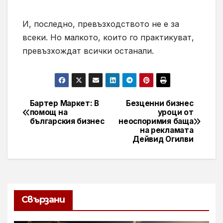
И, последно, превъзходството не е за
всеки. Но малкото, които го практикуват,
превъзхождат всички останали.
Бартер Маркет: В
Безценни бизнес
Навигация
помощ на
уроци от
българския бизнес
неоспоримия баща
на рекламата
Дейвид Огилви
Свързани