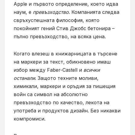
Apple и първото определение, което идва
наум, е
превъзходство
. Компанията следва
свръхуспешната философия, която
покойният гений Стив Джобс бетонира –
пълно превъзходство, на всяка цена.
Когато влезеш в книжарницата в търсене
на маркери за текст, обикновено имаш
избор между Faber-Castell и
всички
останали
. Защото техните моливи,
химикали, маркери и оръдия за пишещия
войн са символ на абсолютно
превъзходство по качество, лекота на
употреба и продуктов дизайн. Без никакви
компромиси.