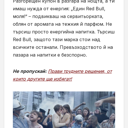
Разгорещен купон в разгара на нощта, а ти
имаш нужда от енергия: „Един Red Bull,
моля!“ – подвикваш на сервитьорката,
облян от аромата на тежкия й парфюм. Не
търсиш просто енергийна напитка. Търсиш
Red Bull, защото тази марка стои над
всичките останали. Превъзходството й на
пазара на напитки е безспорно.
Не пропускай:
Прави трудните решения, от
които другите ще избягат!