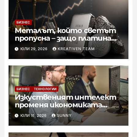
БИЗНЕС
Металът, който светът
пропусна – защо платината
е тихата аристократка
ЮЛИ 29, 2026
KREATIVEN TEAM
сред инвестициите?
БИЗНЕС
ТЕХНОЛОГИИ
Изкуственият интелект
променя икономиката
софтуерните решение за
ЮЛИ 16, 2026
SUNNY
бизнеса