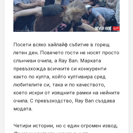
Посети всяко хайлайф събитие в горещ
летен ден. Повечето гости не носят просто
слънчеви очила, а Ray Ban. Марката
превъзхожда всичките си конкуренти
както по култа, който култивира сред
любителите си, така и по качеството,
което искри от изящните рамки на нейните
очила. С превъзходство, Ray Ban създава
модата.
Четири истории, но с един огромен извод.