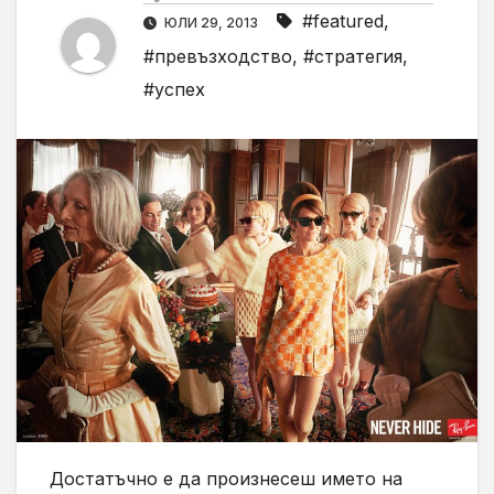
#featured
,
ЮЛИ 29, 2013
#превъзходство
,
#стратегия
,
#успех
Достатъчно е да произнесеш името на