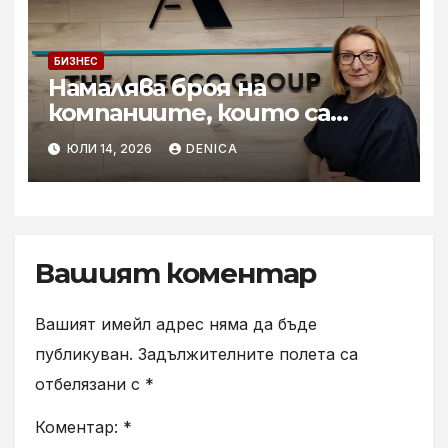
БИЗНЕС
Намалява броя на
компаниите, които са
готови за мащабното
ЮЛИ 14, 2026
DENICA
внедряване на AI
Вашият коментар
Вашият имейл адрес няма да бъде
публикуван.
Задължителните полета са
отбелязани с
*
Коментар:
*