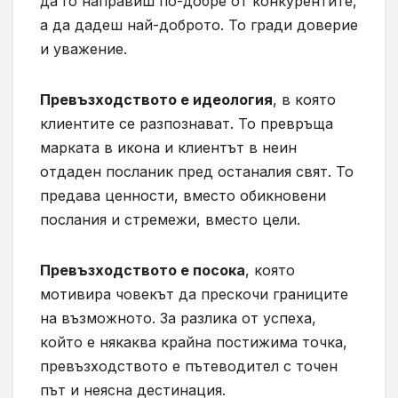
да го направиш по-добре от конкурентите,
а да дадеш най-доброто. То гради доверие
и уважение.
Превъзходството е идеология
, в която
клиентите се разпознават. То превръща
марката в икона и клиентът в неин
отдаден посланик пред останалия свят. То
предава ценности, вместо обикновени
послания и стремежи, вместо цели.
Превъзходството е посока
, която
мотивира човекът да прескочи границите
на възможното. За разлика от успеха,
който е някаква крайна постижима точка,
превъзходството е пътеводител с точен
път и неясна дестинация.