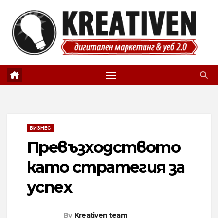
Skip
to
content
БИЗНЕС
Превъзходството
като стратегия за
успех
By
Kreativen team