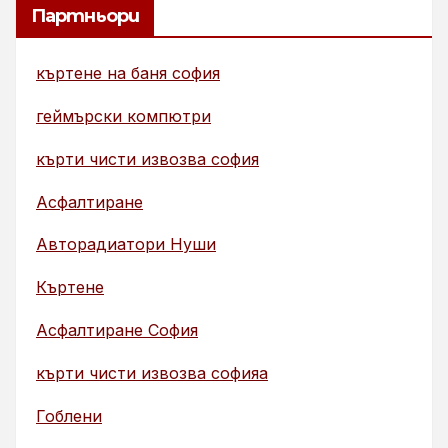
Партньори
къртене на баня софия
геймърски компютри
кърти чисти извозва софия
Асфалтиране
Авторадиатори Нуши
Къртене
Асфалтиране София
кърти чисти извозва софияа
Гоблени