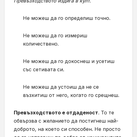
Превъзходството издига в култ
.
Не можеш да го определиш точно.
Не можеш да го измериш
количествено.
Не можеш да го докоснеш и усетиш
със сетивата си.
Не можеш да устоиш да не се
възхитиш от него, когато го срещнеш.
Превъзходството е отдаденост
. То те
обвързва с желанието да постигнеш най-
доброто, на което си способен. Не просто