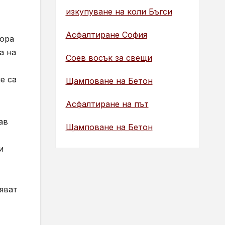
изкупуване на коли Бъгси
Асфалтиране София
вора
а на
Соев восък за свещи
е са
Щамповане на Бетон
Асфалтиране на път
ав
Щамповане на Бетон
и
яват