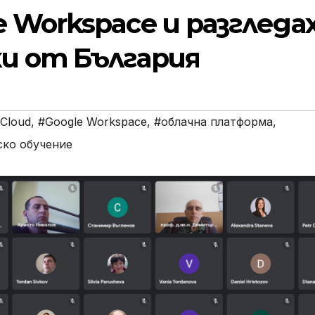
 Workspace и разгледа
и от България
 Cloud
,
#Google Workspace
,
#облачна платформа
,
ско обучение