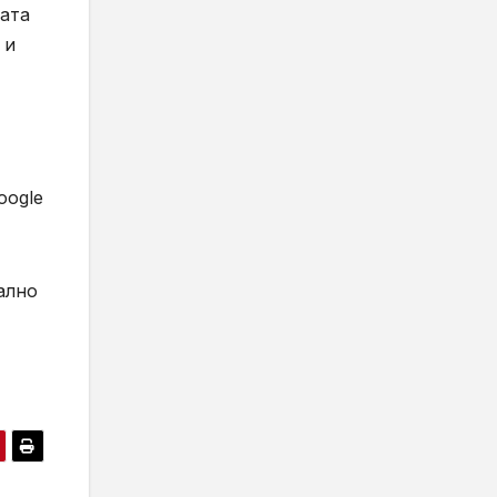
шата
 и
oogle
ално