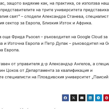
ас, защото видяхме как, на практика, се използва на
о представителите на трите университета представиха
елия свят” – сподели Александра Станева, специалист
ия сектор за Европа, Близкия Изток и Африка.
а още Фрида Рьосел – ръководител на Google Cloud за
а и Източна Европа и Петр Дупак – ръководител на G
на Европа.
авен от управителя д-р Александър Ангелов, а специ
лин Цоков от Департамента за квалификация и
те специалисти на Пловдивския университет „Паисий