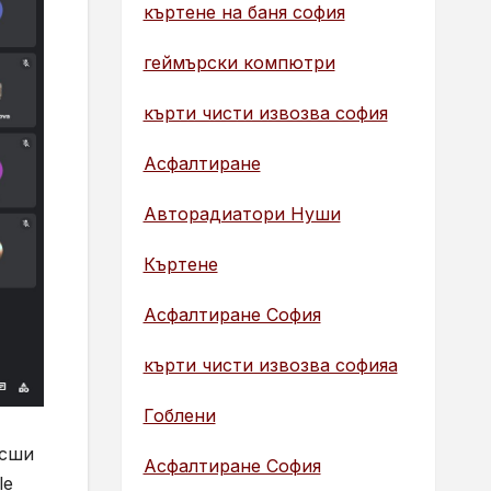
къртене на баня софия
геймърски компютри
кърти чисти извозва софия
Асфалтиране
Авторадиатори Нуши
Къртене
Асфалтиране София
кърти чисти извозва софияа
Гоблени
исши
Асфалтиране София
le