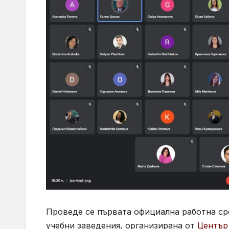
Проведе се първата официална работна ср
учебни заведения, организирана от
Център