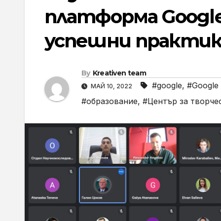
платформа Google
успешни практик
By
Kreativen team
#google
,
#Google
МАЙ 10, 2022
#образование
,
#Център за творче