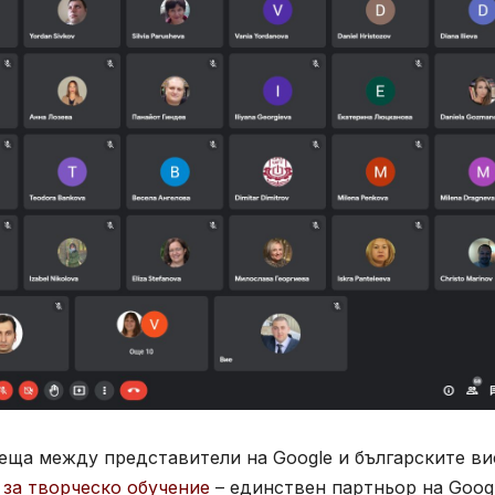
еща между представители на Google и българските в
 за творческо обучение
– единствен партньор на Goog