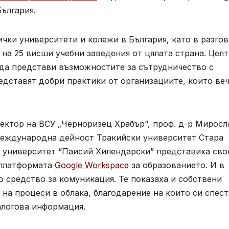
България.
чки университети и колежи в България, като в разго
на 25 висши учебни заведения от цялата страна. Целт
 да представи възможностите за сътрудничество с
едставят добри практики от организациите, които веч
ректор на ВСУ „Черноризец Храбър“, проф. д-р Миросл
 международна дейност Тракийски университет Стара
 университет “Паисий Хилендарски” представиха сво
 платформата
Google Workspace
за образованието. И в
 средство за комуникация. Те показаха и собствени
на процеси в облака, благодарение на които си спест
алогова информация.