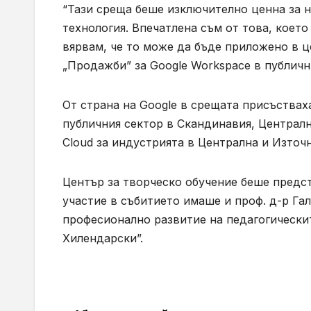
“Тази среща беше изключително ценна за н
технология. Впечатлена съм от това, коет
вярвам, че то може да бъде приложено в ц
„Продажби” за Google Workspace в публичн
От страна на Google в срещата присъствах
публичния сектор в Скандинавия, Централн
Cloud за индустрията в Централна и Източ
Център за творческо обучение беше предст
участие в събитието имаше и проф. д-р Га
професионално развитие на педагогически
Хилендарски”.