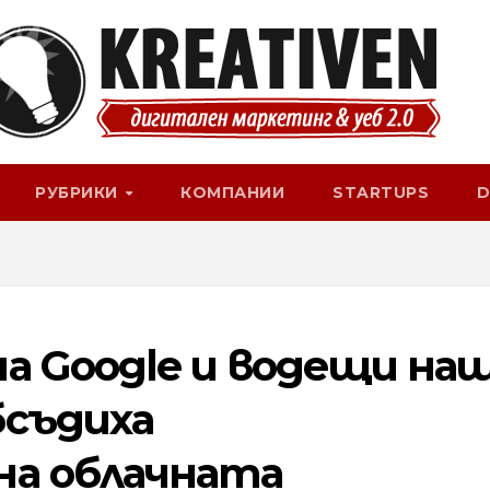
РУБРИКИ
КОМПАНИИ
STARTUPS
D
а Google и водещи на
съдиха
а облачната