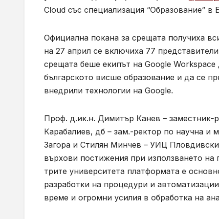
Cloud със специализация “Образование” в 
Официална покана за срещата получиха вси
на 27 април се включиха 77 представители 
срещата беше екипът на Google Workspace
българското висше образование и да се пр
внедрили технологии на Google.
Проф. д.ик.н. Димитър Канев – заместник-
Карабалиев, дб – зам.-ректор по научна и
Загора и Стилян Минчев – УИЦ Пловдивски
върхови постижения при използването на
трите университета платформата е основно
разработки на процедури и автоматизации 
време и огромни усилия в обработка на ан