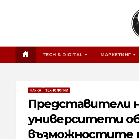
Skip
to
content
TECH & DIGITAL
МАРКЕТИНГ
НАУКА
ТЕХНОЛОГИИ
Представители н
университети об
възможностите н