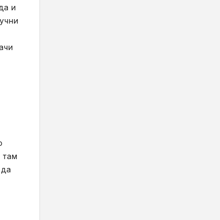
да и
аучни
дачи
о
 там
 да