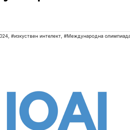
2024
,
#изкуствен интелект
,
#Международна олимпиад