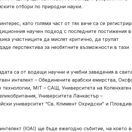
ските отбори по природни науки.
нтерес, като голяма част от тях вече са се регистрир
адиционния научен подход с последните постижения в
звика участниците да мислят критично, да трупат
 даде перспектива за необятните възможности в тази
дата са от водещи научни и учебни заведения в света
вен интелект – Обединените арабски емирства, Оксф
 технологии, MIT – САЩ, Университета на Копенхаген
еликобритания, Университета Ланкастър –
ийски университет “Св. Климент Охридски” и Пловдив
телект (IOAI) ще бъде ежегодно събитие, на което в