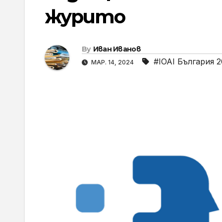
журито
By
Иван Иванов
#IOAI България 
МАР. 14, 2024