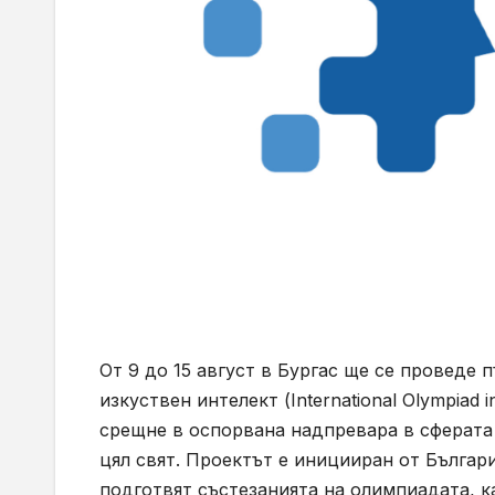
От 9 до 15 август в Бургас ще се провед
изкуствен интелект (International Olympiad in A
срещне в оспорвана надпревара в сферата
цял свят. Проектът е иницииран от Българ
подготвят състезанията на олимпиадата, к