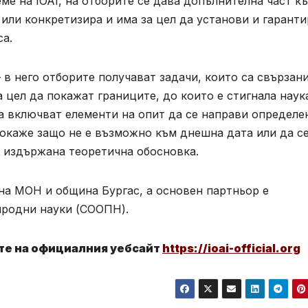
еме на IOAI, на отборите се дава допълнителна част к
 или конкретизира и има за цел да установи и гаранти
са.
 в него отборите получават задачи, които са свързани
 цел да покажат границите, до които е стигнала наук
а включват елементи на опит да се направи определе
 докаже защо не е възможно към днешна дата или да с
 и издържана теоретична обосновка.
на МОН и община Бургас, а основен партньор е
иродни науки (СООПН).
те на официалния уебсайт
https://ioai-official.org