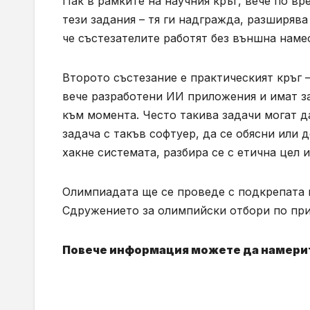
Пак в рамките на научния кръг, вече по вр
тези задания – тя ги надгражда, разширява
че състезателите работят без външна наме
Второто състезание е практическият кръг –
вече разработени ИИ приложения и имат за
към момента. Често такива задачи могат д
задача с такъв софтуер, да се обясни или
хакне системата, разбира се с етична цел
Олимпиадата ще се проведе с подкрепата 
Сдружението за олимпийски отбори по пр
Повече информация можете да намери