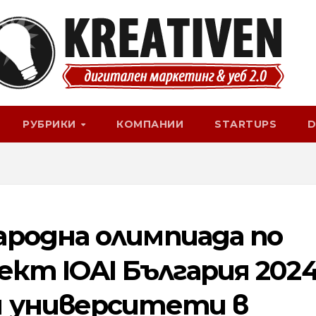
РУБРИКИ
КОМПАНИИ
STARTUPS
D
родна олимпиада по
кт IOAI България 2024
 университети в