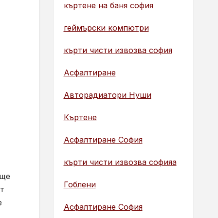
къртене на баня софия
геймърски компютри
кърти чисти извозва софия
Асфалтиране
Авторадиатори Нуши
Къртене
Асфалтиране София
кърти чисти извозва софияа
 ще
Гоблени
от
е
Асфалтиране София