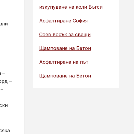
изкупуване на коли Бъгси
Асфалтиране София
али
Соев восък за свещи
Щамповане на Бетон
Асфалтиране на път
 –
Щамповане на Бетон
орд –
 –
ски
сяка