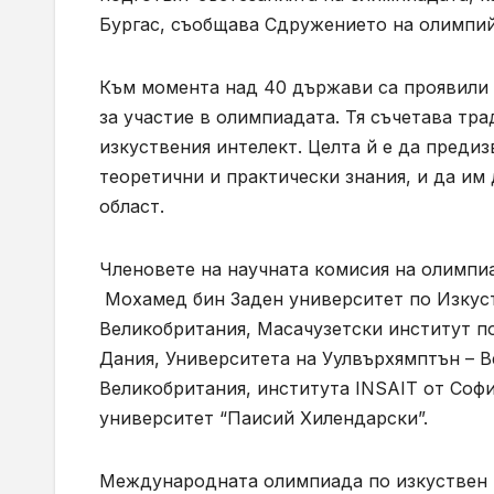
Бургас, съобщава Сдружението на олимпий
Към момента над 40 държави са проявили и
за участие в олимпиадата. Тя съчетава тр
изкуствения интелект. Целта й е да преди
теоретични и практически знания, и да им
област.
Членовете на научната комисия на олимпиа
Мохамед бин Заден университет по Изкуст
Великобритания, Масачузетски институт по
Дания, Университета на Уулвърхямптън – В
Великобритания, института INSAIT от Соф
университет “Паисий Хилендарски”.
Международната олимпиада по изкуствен ин