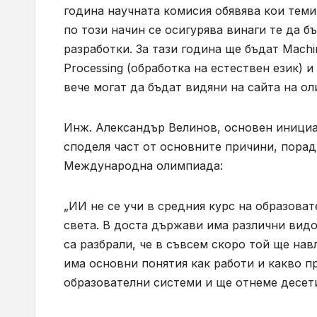
година научната комисия обявява кои тем
по този начин се осигурява винаги те да б
разработки. За тази година ще бъдат Machi
Processing (обработка на естествен език) 
вече могат да бъдат видяни на сайта на о
Инж. Александър Велинов, основен инициа
споделя част от основните причини, порад
Международна олимпиада:
„ИИ не се учи в средния курс на образова
света. В доста държави има различни видо
са разбрали, че в съвсем скоро той ще нав
има основни понятия как работи и какво пр
образователни системи и ще отнеме десет