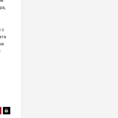
ъм
ра,
 с
ата
на
е