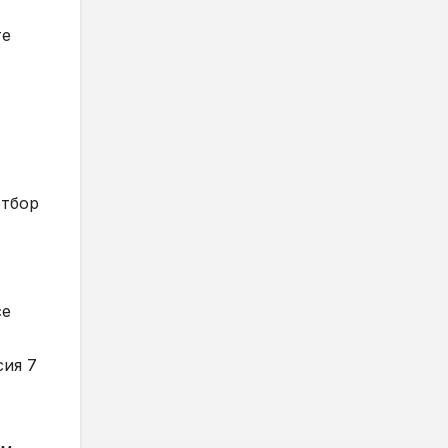
те
отбор
се
сия 7