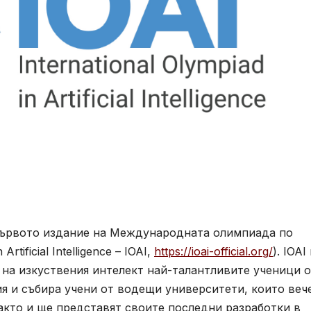
е първото издание на Международната олимпиада по
rtificial Intelligence – IOAI,
https://ioai-official.org/
). IOAI
 на изкуствения интелект най-талантливите ученици 
ия и събира учени от водещи университети, които веч
акто и ще представят своите последни разработки в