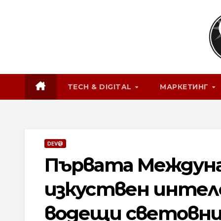
Skip
to
content
TECH & DIGITAL
МАРКЕТИНГ
DEV@
Първата Междуна
изкуствен интеле
водещи световни