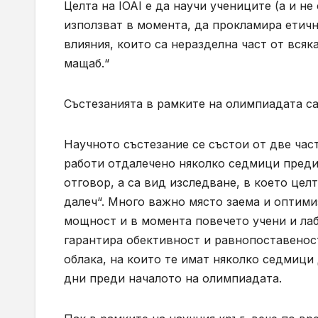
Целта на IOAI е да научи учениците (а и не
използват в момента, да прокламира етичн
влияния, които са неразделна част от вся
мащаб.“
Състезанията в рамките на олимпиадата са
Научното състезание се състои от две част
работи отдалечено няколко седмици преди I
отговор, а са вид изследване, в което целт
далеч“. Много важно място заема и оптим
мощност и в момента повечето учени и лабо
гарантира обективност и равнопоставеност
облака, на които те имат няколко седмици
дни преди началото на олимпиадата.