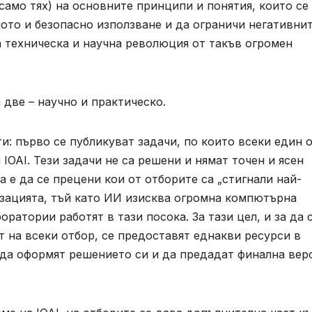
 само тях) на основните принципи и понятия, които се
ото и безопасно използване и да ограничи негативни
ка техническа и научна революция от такъв огромен
 две – научно и практическо.
и: първо се публикуват задачи, по които всеки един 
OAI. Тези задачи не са решени и нямат точен и ясен
а е да се прецени кои от отборите са „стигнали най-
изацията, тъй като ИИ изисква огромна компютърна
ратории работят в тази посока. За тази цел, и за да 
 на всеки отбор, се предоставят еднакви ресурси в
 да оформят решението си и да предадат финална вер