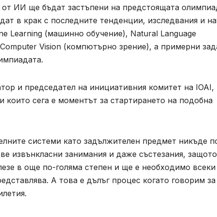
и от ИИ ще бъдат застъпени на предстоящата олимпиа
ъдат в крак с последните тенденции, изследвания и н
ne Learning (машинно обучение), Natural Language
и Computer Vision (компютърно зрение), a примерни за
лимпиадата.
тор и председател на инициативния комитет на IOAI,
и които сега е моментът за стартирането на подобна
телните системи като задължителен предмет никъде п
ве извънкласни занимания и даже състезания, защото
лезе в още по-голяма степен и ще е необходимо всеки
едставлява. А това е дълъг процес когато говорим за
илетия.