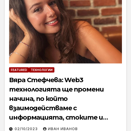
FEATURED
ТЕХНОЛОГИИ
Вяра Стефчева: Web3
технологията ще промени
начина, по който
взаимодействаме с
информацията, стоките и
услугите
02/10/2023
ИВАН ИВАНОВ