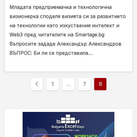
Младата предприемачка и технологична
визионерка споделя визията си за развитието
на технологии като изкуствения интелект и
Web3 пред читателите на Smartage.bg
Въпросите зададе Александър Александров
ВЪПРОС: Би ли се представила…
Разделяне
1
…
7
8
на
публикациите
на
страници