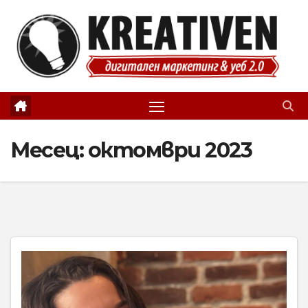
Skip
to
content
Месец:
октомври 2023