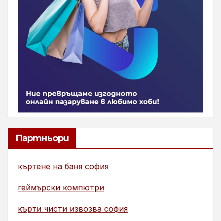
Партньори
къртене на баня софия
геймърски компютри
кърти чисти извозва софия