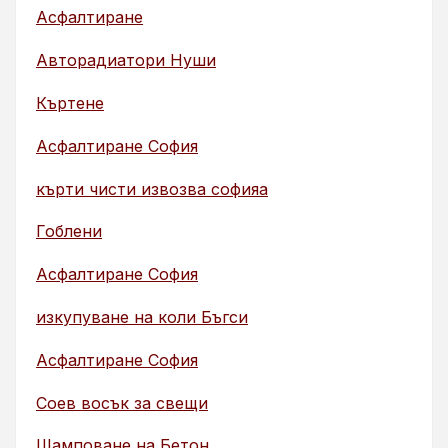
Асфалтиране
Авторадиатори Нуши
Къртене
Асфалтиране София
кърти чисти извозва софияа
Гоблени
Асфалтиране София
изкупуване на коли Бъгси
Асфалтиране София
Соев восък за свещи
Щамповане на Бетон