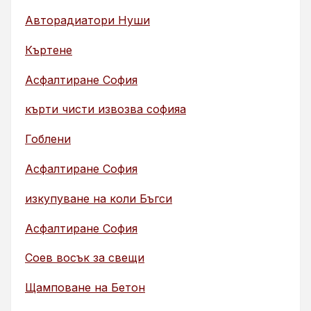
Авторадиатори Нуши
Къртене
Асфалтиране София
кърти чисти извозва софияа
Гоблени
Асфалтиране София
изкупуване на коли Бъгси
Асфалтиране София
Соев восък за свещи
Щамповане на Бетон