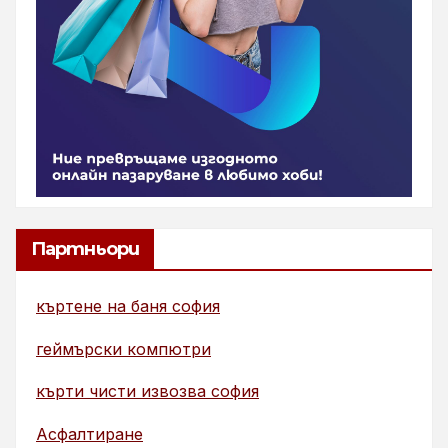
Партньори
къртене на баня софия
геймърски компютри
кърти чисти извозва софия
Асфалтиране