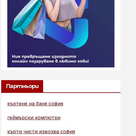
Партньори
къртене на баня софия
геймърски компютри
кърти чисти извозва софия