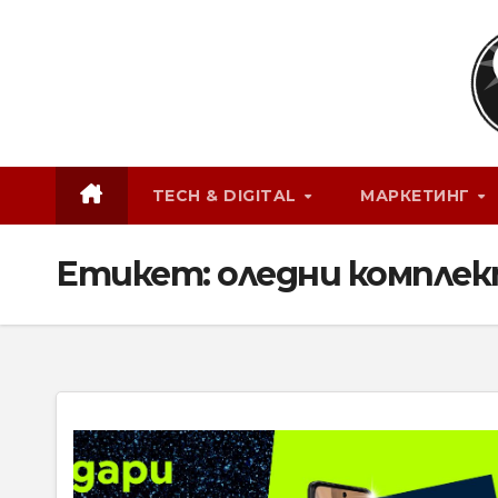
Skip
to
content
TECH & DIGITAL
МАРКЕТИНГ
Етикет:
оледни компле