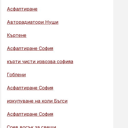
Асфалтиране
Авторадиатори Нуши
Къртене
Асфалтиране София
кърти чисти извозва софияа
Гоблени
Асфалтиране София
изкупуване на коли Бъгси
Асфалтиране София
Соев восък за свещи