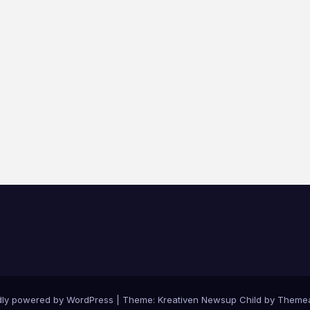
dly powered by WordPress
|
Theme: Kreativen Newsup Child by
Themea