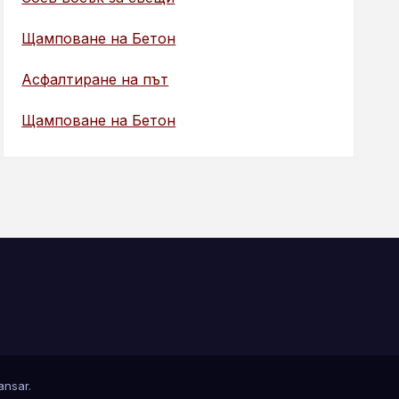
Щамповане на Бетон
Асфалтиране на път
Щамповане на Бетон
nsar
.