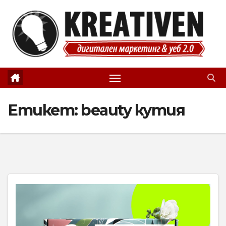
Skip
to
content
Етикет:
beauty кутия