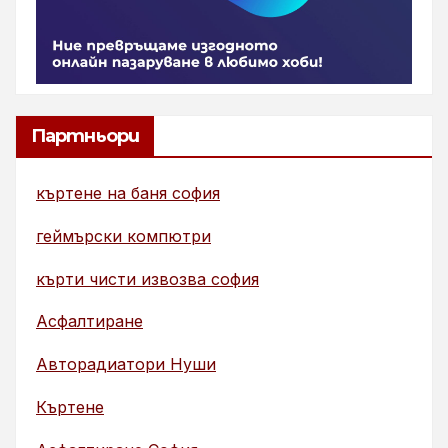
Партньори
къртене на баня софия
геймърски компютри
кърти чисти извозва софия
Асфалтиране
Авторадиатори Нуши
Къртене