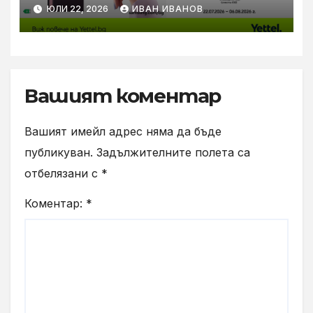
за новите Samsung Galaxy Z
ЮЛИ 22, 2026
ИВАН ИВАНОВ
Flip8, Fold8 и Fold8 Ultra
Вашият коментар
Вашият имейл адрес няма да бъде
публикуван.
Задължителните полета са
отбелязани с
*
Коментар:
*