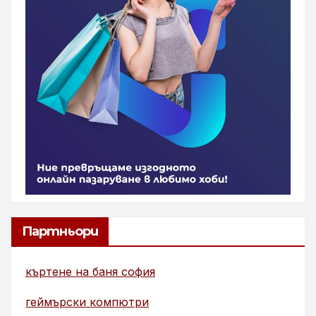
Партньори
къртене на баня софия
геймърски компютри