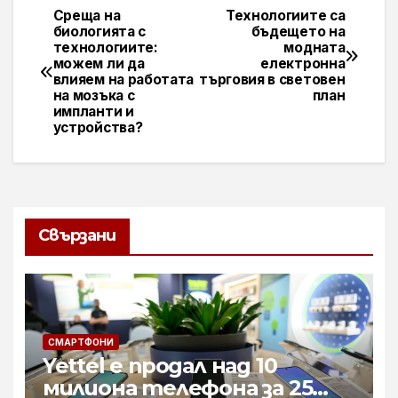
Среща на
Технологиите са
Навигация
биологията с
бъдещето на
технологиите:
модната
можем ли да
електронна
влияем на работата
търговия в световен
на мозъка с
план
импланти и
устройства?
Свързани
СМАРТФОНИ
Yettel е продал над 10
милиона телефона за 25