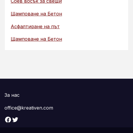
Соев восък за свещи
Щамповане на Бетон
Асфалтиране на път
Щамповане на Бетон
За нас
office@kreativen.com
Facebook
Twitter