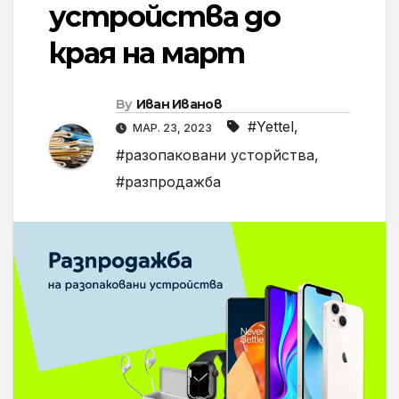
устройства до
края на март
By
Иван Иванов
#Yettel
,
МАР. 23, 2023
#разопаковани усторйства
,
#разпродажба