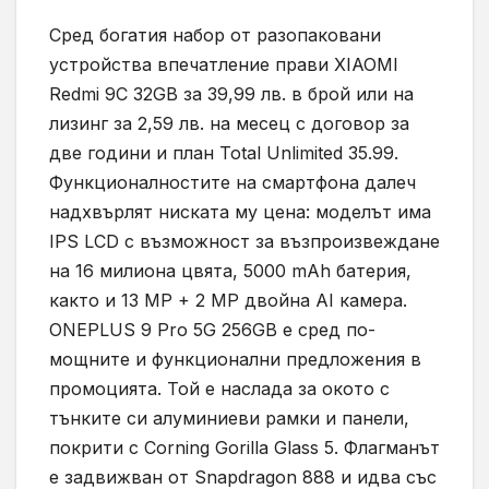
Сред богатия набор от разопаковани
устройства впечатление прави XIAOMI
Redmi 9C 32GB за 39,99 лв. в брой или на
лизинг за 2,59 лв. на месец с договор за
две години и план Total Unlimited 35.99.
Функционалностите на смартфона далеч
надхвърлят ниската му цена: моделът има
IPS LCD с възможност за възпроизвеждане
на 16 милиона цвята, 5000 mAh батерия,
както и 13 MP + 2 MP двойна AI камера.
ONEPLUS 9 Pro 5G 256GB е сред по-
мощните и функционални предложения в
промоцията. Той е наслада за окото с
тънките си алуминиеви рамки и панели,
покрити с Corning Gorilla Glass 5. Флагманът
е задвижван от Snapdragon 888 и идва със