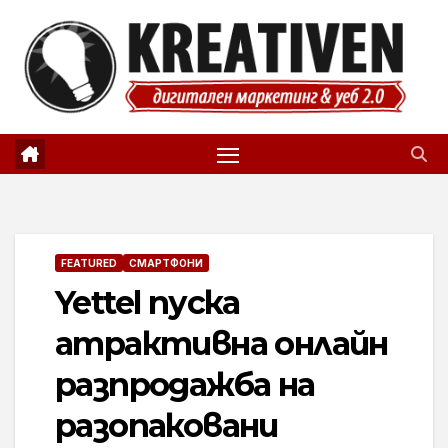
Skip
to
content
FEATURED
СМАРТФОНИ
Yettel пуска
атрактивна онлайн
разпродажба на
разопаковани