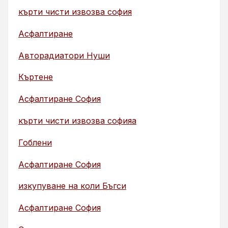
кърти чисти извозва софия
Асфалтиране
Авторадиатори Нуши
Къртене
Асфалтиране София
кърти чисти извозва софияа
Гоблени
Асфалтиране София
изкупуване на коли Бъгси
Асфалтиране София