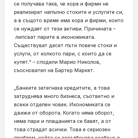
се получава така, че хора и фирми не
реализират напълно стоките и услугите си,
а в същото време има хора и фирми, които
се нуждаят от тези активи. Причината –
липсват парите в икономиката.
Съществуват десет пъти повече стоки и
услуги, от колкото пари, с които да се
купят.“ – сподели Марио Николов,
съосновател на Бартер Маркет.
„Банките затегнаха кредитите, а това
затруднява много бизнеса, съответно и
всеки отделен човек. Икономиката се
движи от оборота. Когато няма оборот,
няма пари и плащанията се бавят, а от
това страдат всички. Това е сериозен
проблем, който се задълбочава особено в