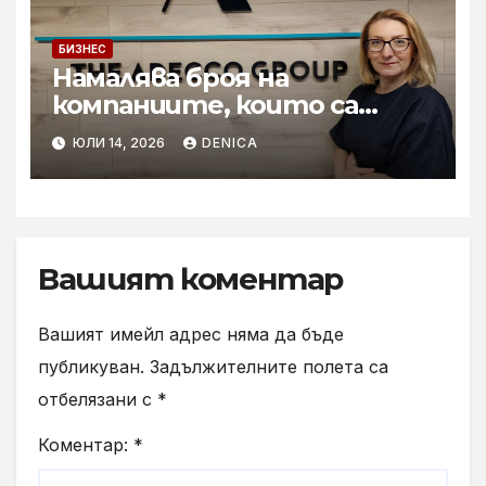
БИЗНЕС
Намалява броя на
компаниите, които са
готови за мащабното
ЮЛИ 14, 2026
DENICA
внедряване на AI
Вашият коментар
Вашият имейл адрес няма да бъде
публикуван.
Задължителните полета са
отбелязани с
*
Коментар:
*