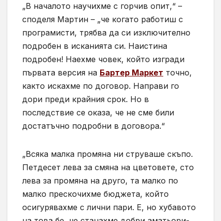
„В началото научихме с горчив опит,“ –
споделя Мартин – „че когато работиш с
програмисти, трябва да си изключително
подробен в исканията си. Наистина
подробен! Наехме човек, който изгради
първата версия на
Бартер Маркет
точно,
както искахме по договор. Направи го
дори преди крайния срок. Но в
последствие се оказа, че не сме били
достатъчно подробни в договора.“
„Всяка малка промяна ни струваше скъпо.
Петдесет лева за смяна на цветовете, сто
лева за промяна на друго, та малко по
малко прескочихме бюджета, който
осигурявахме с лични пари. Е, но хубавото
на това бе, че станахме добри аматьори-