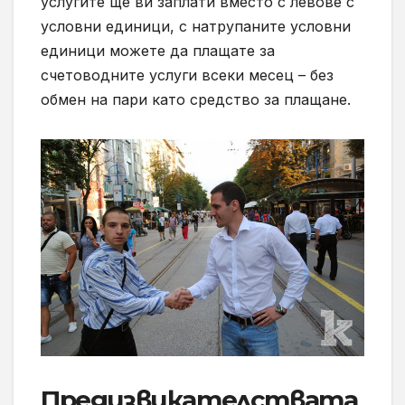
услугите ще ви заплати вместо с левове с
условни единици, с натрупаните условни
единици можете да плащате за
счетоводните услуги всеки месец – без
обмен на пари като средство за плащане.
Предизвикателствата