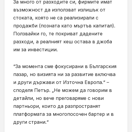
За много от разходите си, фирмите имат
възможност да използват излишък от
стоката, която не са реализирали с
продажби (позната като мъртъв капитал).
Ползвайки го, те покриват дадените
разходи, а реалният кеш остава в джоба
им за инвестиции.
“За момента сме фокусирани в Българския
пазар, но визията ни за развитие включва
и други държави от Източна Европа.“ –
споделя Петър. „Не можем да говорим в
детайли, но вече преговаряме с нови
партньори, които да разпространят
платформата за многопосочен бартер и в
други страни.“