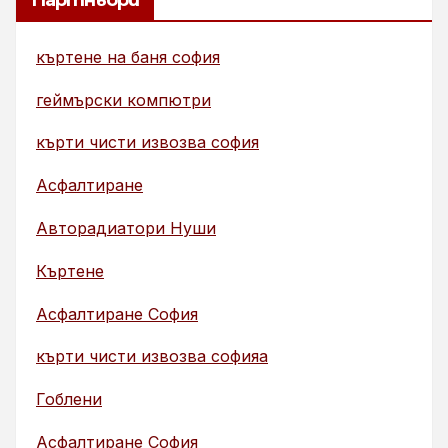
къртене на баня софия
геймърски компютри
кърти чисти извозва софия
Асфалтиране
Авторадиатори Нуши
Къртене
Асфалтиране София
кърти чисти извозва софияа
Гоблени
Асфалтиране София