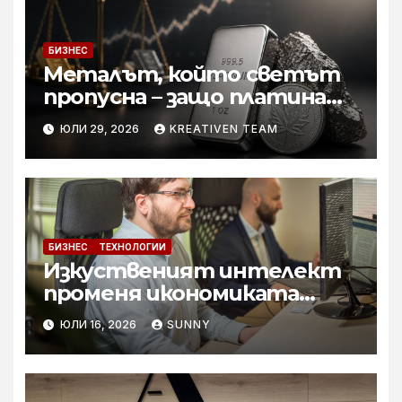
БИЗНЕС
Металът, който светът
пропусна – защо платината
е тихата аристократка
ЮЛИ 29, 2026
KREATIVEN TEAM
сред инвестициите?
БИЗНЕС
ТЕХНОЛОГИИ
Изкуственият интелект
променя икономиката
софтуерните решение за
ЮЛИ 16, 2026
SUNNY
бизнеса