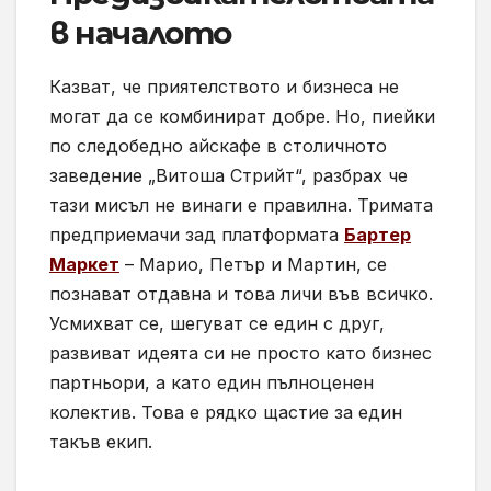
в началото
Казват, че приятелството и бизнеса не
могат да се комбинират добре. Но, пиейки
по следобедно айскафе в столичното
заведение „Витоша Стрийт“, разбрах че
тази мисъл не винаги е правилна. Тримата
предприемачи зад платформата
Бартер
Маркет
– Марио, Петър и Мартин, се
познават отдавна и това личи във всичко.
Усмихват се, шегуват се един с друг,
развиват идеята си не просто като бизнес
партньори, а като един пълноценен
колектив. Това е рядко щастие за един
такъв екип.