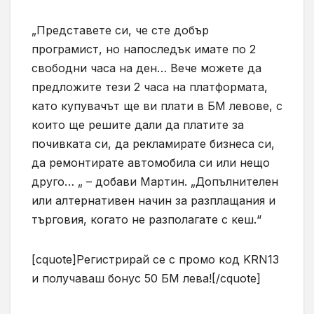
„Представете си, че сте добър
програмист, но напоследък имате по 2
свободни часа на ден… Вече можете да
предложите тези 2 часа на платформата,
като купувачът ще ви плати в БМ левове, с
които ще решите дали да платите за
почивката си, да рекламирате бизнеса си,
да ремонтирате автомобила си или нещо
друго… „ – добави Мартин. „Допълнителен
или алтернативен начин за разплащания и
търговия, когато не разполагате с кеш.“
[cquote]Регистрирай се с промо код KRN13
и получаваш бонус 50 БМ лева![/cquote]