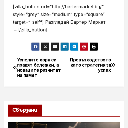
[zilla_button url=“http://bartermarket.bg/“
style=“grey“ size=“medium“ type=“square“
target=“_self“] Разгледай Бартер Маркет
→[/zilla_button]
Успелите хора си
Превъзходството
Навигация
правят бележки, а
като стратегия за
новаците разчитат
успех
на памет
Свързани