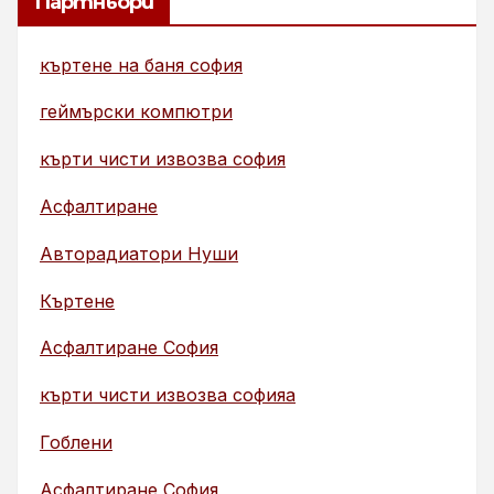
Партньори
къртене на баня софия
геймърски компютри
кърти чисти извозва софия
Асфалтиране
Авторадиатори Нуши
Къртене
Асфалтиране София
кърти чисти извозва софияа
Гоблени
Асфалтиране София