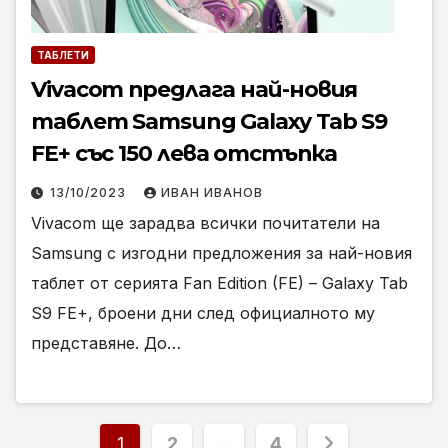
ТАБЛЕТИ
Vivacom предлага най-новия
таблет Samsung Galaxy Tab S9
FE+ със 150 лева отстъпка
13/10/2023
ИВАН ИВАНОВ
Vivacom ще зарадва всички почитатели на
Samsung с изгодни предложения за най-новия
таблет от серията Fan Edition (FE) – Galaxy Tab
S9 FE+, броени дни след официалното му
представяне. До…
Разделяне
1
2
…
4