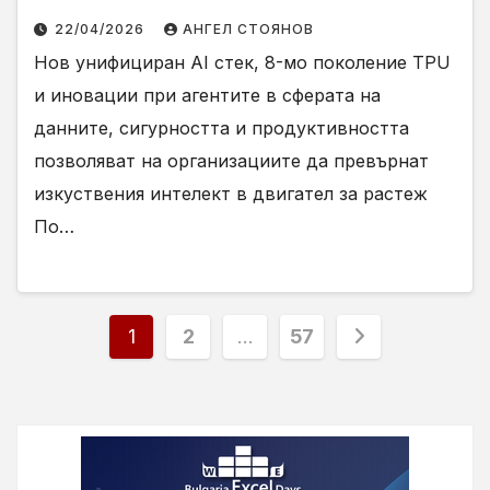
22/04/2026
АНГЕЛ СТОЯНОВ
Нов унифициран AI стек, 8-мо поколение TPU
и иновации при агентите в сферата на
данните, сигурността и продуктивността
позволяват на организациите да превърнат
изкуствения интелект в двигател за растеж
По…
Разделяне
1
2
…
57
на
публикациите
на