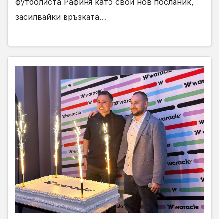
футболиста Рафиня като свой нов посланик,
засилвайки връзката…