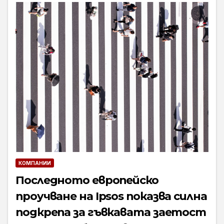
КОМПАНИИ
Последното европейско
проучване на Ipsos показва силна
подкрепа за гъвкавата заетост