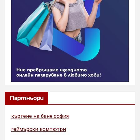
Партньори
къртене на баня софия
геймърски компютри