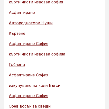
кърти чисти извозва софия
Асфалтиране
Авторадиатори Нуши
Къртене
Асфалтиране София
кърти чисти извозва софияа
Гоблени
Асфалтиране София
изкупуване на коли Бъгси
Асфалтиране София
Соев восък за свещи