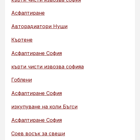
Асфалтиране
Авторадиатори Нуши
Къртене
Асфалтиране София
кърти чисти извозва софияа
Гоблени
Асфалтиране София
изкупуване на коли Бъгси
Асфалтиране София
Соев восък за свещи