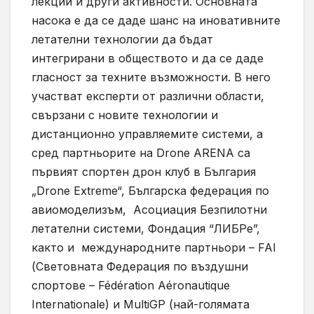
лекции и други активности. Основната
насока е да се даде шанс на иновативните
летателни технологии да бъдат
интегрирани в обществото и да се даде
гласност за техните възможности. В него
участват експерти от различни области,
свързани с новите технологии и
дистанционно управляемите системи, а
сред партньорите на Drone ARENA са
първият спортен дрон клуб в България
„Drone Extreme“, Българска федерация по
авиомоделизъм, Асоциация Безпилотни
летателни системи, Фондация “ЛИБРе”,
както и международните партньори – FAI
(Световната Федерация по въздушни
спортове – Fédération Aéronautique
Internationale) и MultiGP (най-голямата