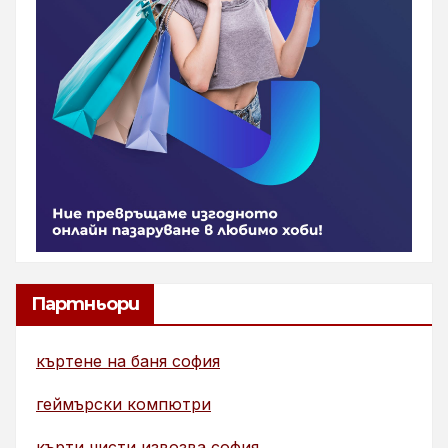
Партньори
къртене на баня софия
геймърски компютри
кърти чисти извозва софия