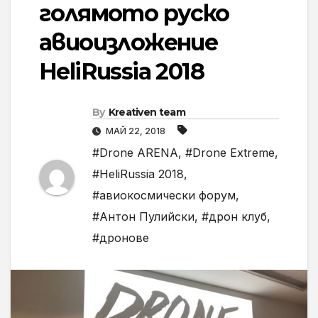
голямото руско
авиоизложение
HeliRussia 2018
By
Kreativen team
МАЙ 22, 2018
#Drone ARENA
,
#Drone Extreme
,
#HeliRussia 2018
,
#авиокосмически форум
,
#Антон Пулийски
,
#дрон клуб
,
#дронове