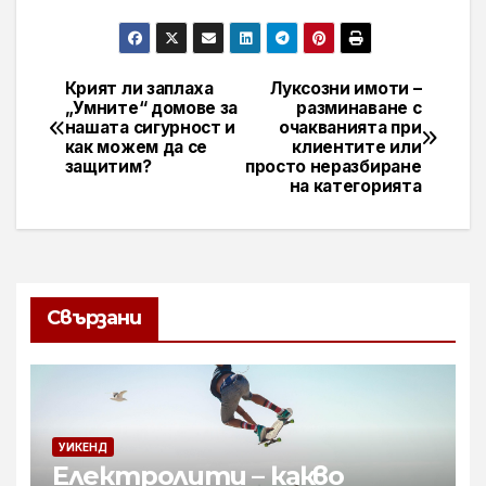
Крият ли заплаха
Луксозни имоти –
Навигация
„Умните“ домове за
разминаване с
нашата сигурност и
очакванията при
как можем да се
клиентите или
защитим?
просто неразбиране
на категорията
Свързани
УИКЕНД
Електролити – какво