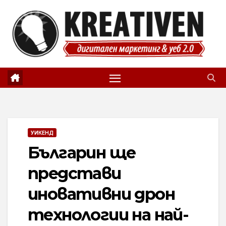
Skip
to
content
УИКЕНД
Българин ще
представи
иновативни дрон
технологии на най-