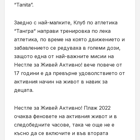
“Tanita”.
Заедно с най-малките, Клуб по атлетика
“Тангра“ направи тренировка по лека
атлетика, по време на която движението и
забавлението се редуваха в големи дози,
защото една от най-важните мисии на
Нестле за Живей Активно! вече повече от
17 години е да превърне удоволствието от
активния начин на живот в навик за
децата.
Нестле за Живей Активно! Плаж 2022
очаква феновете на активния живот и в
следобедните часове, така че още не е
късно да се включите и във втората