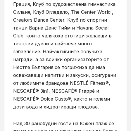
Грация, Клуб по художествена гимнастика
Силвия, Клуб Огледало, The Center World ,
Creators Dance Center, Клуб по спортни
танци Варна Денс Тийм и Havana Social
Club, които увлякоха стотици желаещи в
танцови дуели и най-вече много
забавление. Най-активните получиха
награди, а за всички организаторите от
Нестле България се погрижиха да има
освежаващи напитки и закуски, осигурени
от любимите брандове NESTLÉ Fitness®,
NESCAFÉ® 3in1, NESCAFÉ® Frappé и
NESCAFÉ® Dolce Gusto®, както и големи
дози вода и хидратиращи плодове.
Над 30 ранобудни гости на Южен плаж се