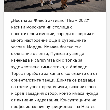
„Нестле за Живей активно! Плаж 2022“
насити морската ни столица с
положителни емоции, зареди с енергия и
много настроение още в сутрешните
часове. Йордан Йовчев блесна със
съчетание с ленти, Пушката успя да
изненада и съпругата си с топка за
художествена гимнастика, а Алфредо
Торес поработи за ханш с колежките си от
ориенталските танци. Динята се радваше
на голям успех сред всички, включително
и сред звездния отбор, които имаха нужда
от активна хидратация. Консултациите на
професионалния нутриционист на Нестле