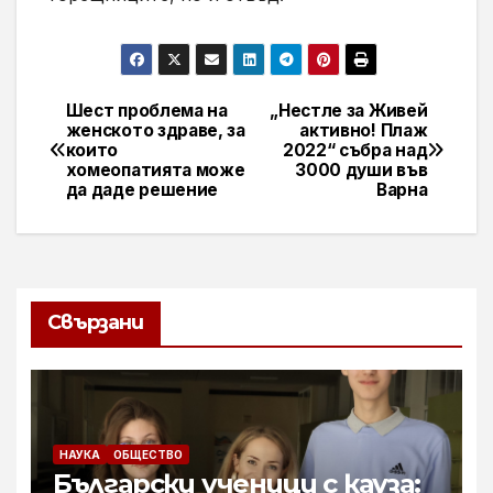
Шест проблема на
„Нестле за Живей
Навигация
женското здраве, за
активно! Плаж
които
2022“ събра над
хомеопатията може
3000 души във
да даде решение
Варна
Свързани
НАУКА
ОБЩЕСТВО
Български ученици с кауза: