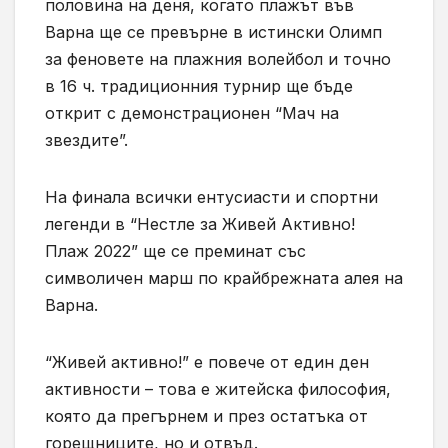
половина на деня, когато плажът във
Варна ще се превърне в истински Олимп
за феновете на плажния волейбол и точно
в 16 ч. традиционния турнир ще бъде
открит с демонстрационен “Мач на
звездите”.
На финала всички ентусиасти и спортни
легенди в “Нестле за Живей Активно!
Плаж 2022” ще се преминат със
символичен марш по крайбрежната алея на
Варна.
“Живей активно!” е повече от един ден
активности – това е житейска философия,
която да прегърнем и през остатъка от
горещниците, но и отвъд.