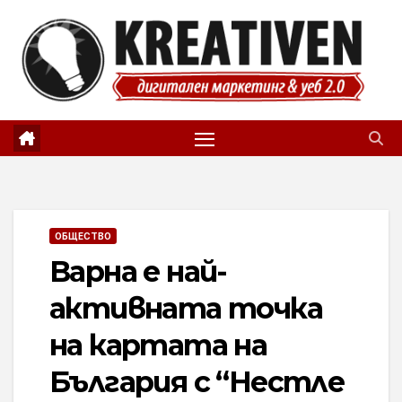
Skip
to
content
ОБЩЕСТВО
Варна е най-
активната точка
на картата на
България с “Нестле