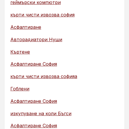
геймърски компютри
кърти чисти извозва софия
Асфалтиране
Авторадиатори Нуши
Къртене
Асфалтиране София
кърти чисти извозва софияа
Гоблени
Асфалтиране София
изкупуване на коли Бъгси
Асфалтиране София