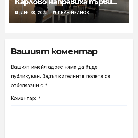
Карлово направиха първи
стъпки към по-безопасен
ДЕК. 30, 2025
ИВАН ИВАНОВ
дигитален живот
Вашият коментар
Вашият имейл адрес няма да бъде
публикуван.
Задължителните полета са
отбелязани с
*
Коментар:
*