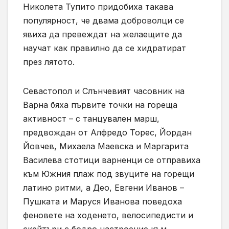
Николета Тупито придобиха такава
популярност, че двама доброволци се
явиха да превеждат на желаещите да
научат как правилно да се хидратират
през лятото.
Севастопол и Слънчевият часовник на
Варна бяха първите точки на гореща
активност – с танцувален марш,
предвождан от Алфредо Торес, Йордан
Йовчев, Михаела Маевска и Маргарита
Василева стотици варненци се отправиха
към Южния плаж под звуците на горещи
латино ритми, а Део, Евгени Иванов –
Пушката и Маруся Иванова поведоха
феновете на ходенето, велосипедисти и
скейтъри с бодро настроение към