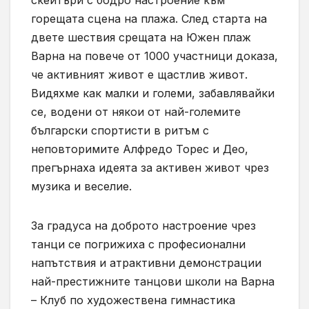
горещата сцена на плажа. След старта на
двете шествия срещата на Южен плаж
Варна на повече от 1000 участници доказа,
че активният живот е щастлив живот.
Видяхме как малки и големи, забавлявайки
се, водени от някои от най-големите
български спортисти в ритъм с
неповторимите Алфредо Торес и Део,
прегърнаха идеята за активен живот чрез
музика и веселие.
За градуса на доброто настроение чрез
танци се погрижиха с професионални
напътствия и атрактивни демонстрации
най-престижните танцови школи на Варна
– Клуб по художествена гимнастика