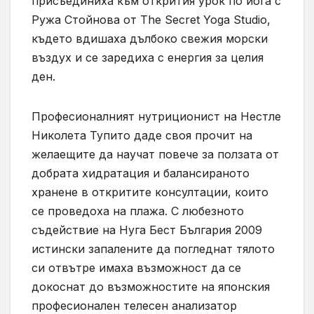
присъединиха към открития урок по йога с
Ружа Стойнова от The Secret Yoga Studio,
където вдишаха дълбоко свежия морски
въздух и се заредиха с енергия за целия
ден.
Професионалният нутриционист на Нестле
Николета Тупито даде своя прочит на
желаещите да научат повече за ползата от
добрата хидратация и балансираното
хранене в откритите консултации, които
се проведоха на плажа. С любезното
съдействие на Нуга Бест България 2009
истински запалените да погледнат тялото
си отвътре имаха възможност да се
докоснат до възможностите на японския
професионален телесен анализатор