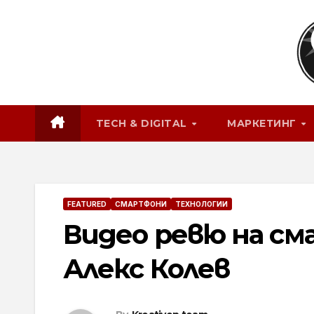
Skip
to
content
TECH & DIGITAL
МАРКЕТИНГ
FEATURED
СМАРТФОНИ
ТЕХНОЛОГИИ
Видео ревю на см
Алекс Колев