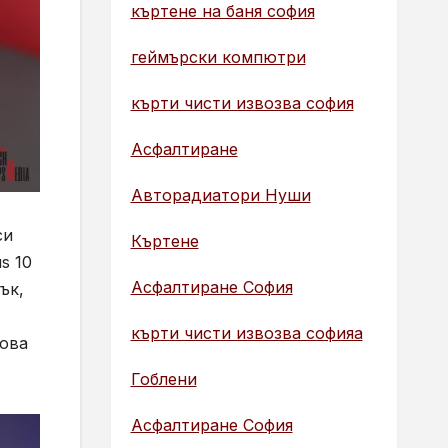
къртене на баня софия
геймърски компютри
кърти чисти извозва софия
Асфалтиране
Авторадиатори Нуши
си
Къртене
s 10
Асфалтиране София
ък,
кърти чисти извозва софияа
това
Гоблени
Асфалтиране София