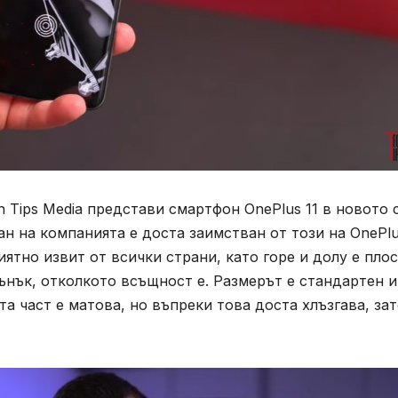
 Tips Media представи смартфон OnePlus 11 в новото 
н на компанията е доста заимстван от този на OnePlu
иятно извит от всички страни, като горе и долу е плос
тънък, отколкото всъщност е. Размерът е стандартен и
та част е матова, но въпреки това доста хлъзгава, за