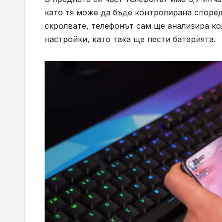
като тя може да бъде контролирана според
скролвате, телефонът сам ще анализира к
настройки, като така ще пести батерията.