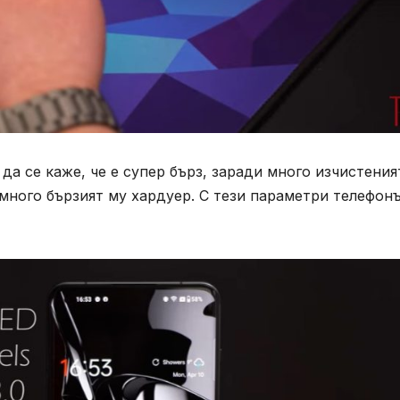
да се каже, че е супер бърз, заради много изчистени
и много бързият му хардуер. С тези параметри телефонъ