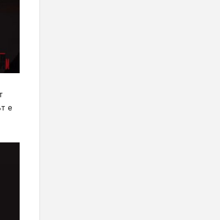
ят
т е