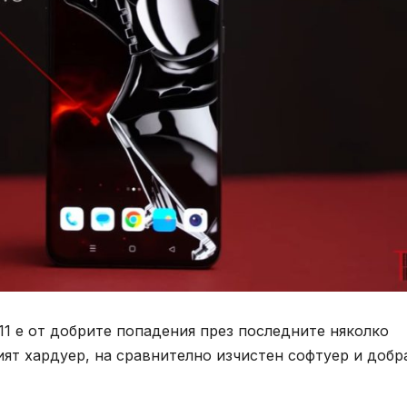
 11 е от добрите попадения през последните няколко
ият хардуер, на сравнително изчистен софтуер и добр