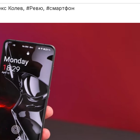
кс Колев
,
#Ревю
,
#смартфон