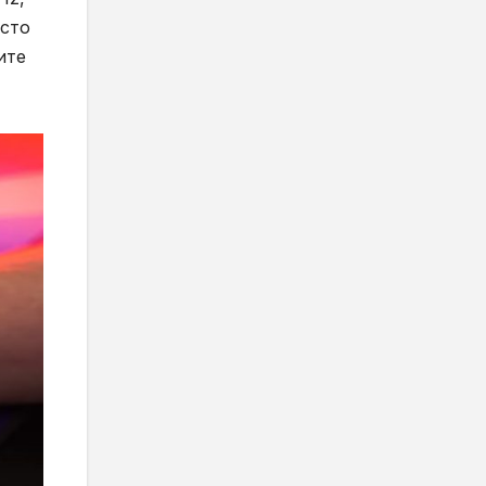
осто
ите