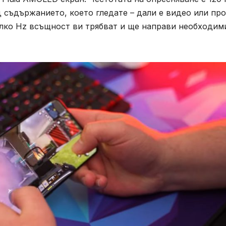
 съдържанието, което гледате – дали е видео или пр
олко Hz всъщност ви трябват и ще направи необходим