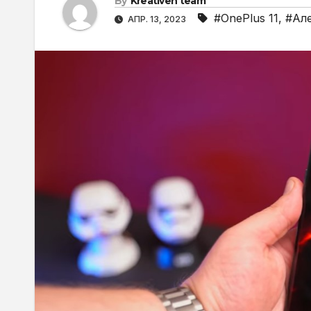
By
Kreativen team
#OnePlus 11
,
#Але
АПР. 13, 2023