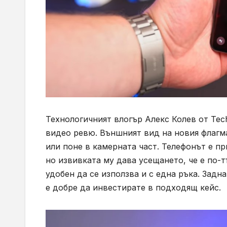
Технологичният влогър Алекс Колев от Tech
видео ревю. Външният вид на новия флагма
или поне в камерната част. Телефонът е пр
но извивката му дава усещането, че е по-
удобен да се използва и с една ръка. Задна
е добре да инвестирате в подходящ кейс.