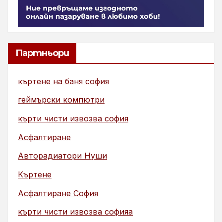
Партньори
къртене на баня софия
геймърски компютри
кърти чисти извозва софия
Асфалтиране
Авторадиатори Нуши
Къртене
Асфалтиране София
кърти чисти извозва софияа