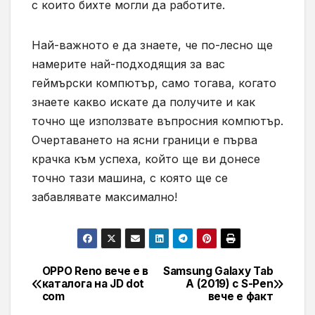
с които бихте могли да работите.
Най-важното е да знаете, че по-лесно ще
намерите най-подходящия за вас
геймърски компютър, само тогава, когато
знаете какво искате да получите и как
точно ще използвате въпросния компютър.
Очертаването на ясни граници е първа
крачка към успеха, който ще ви донесе
точно тази машина, с която ще се
забавлявате максимално!
OPPO Reno вече е в
Samsung Galaxy Tab
Навигация
каталога на JD dot
A (2019) с S-Pen
com
вече е факт