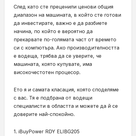
След като сте преценили ценови общия
диапазон на машината, в който сте готови
да инвестирате, важно е да разбиете
начина, по който е вероятно да
прекарвате по-голямата част от времето
си с компютъра. Ако производителността
е водеща, трябва да се уверите, че
машината, която купувате, има
високочестотен процесор.
Ето я и самата класация, която споделяме
с вас. Тя е подбрана от водещи
специалисти в областта и можете да й се
доверите най-спокойно.
1. iBuyPower RDY ELIBG205