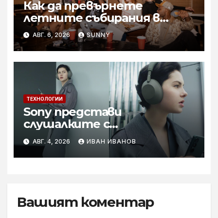
Как да превърнете
летните събирания в
купон с караоке система
АВГ. 6, 2026
SUNNY
ТЕХНОЛОГИИ
Sony представи
слушалките с
шумопотискане WH-
АВГ. 4, 2026
ИВАН ИВАНОВ
1000XM6 в нов цвят „Olive
Gray“
Вашият коментар