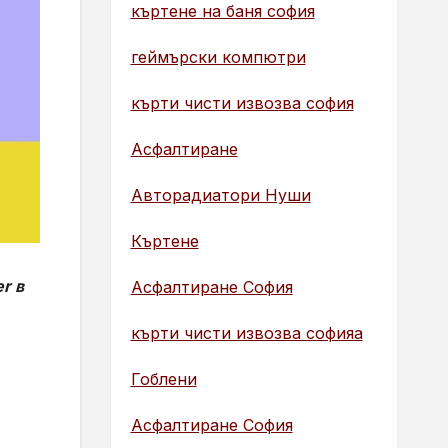
къртене на баня софия
геймърски компютри
кърти чисти извозва софия
Асфалтиране
Авторадиатори Нуши
Къртене
r в
Асфалтиране София
кърти чисти извозва софияа
Гоблени
Асфалтиране София