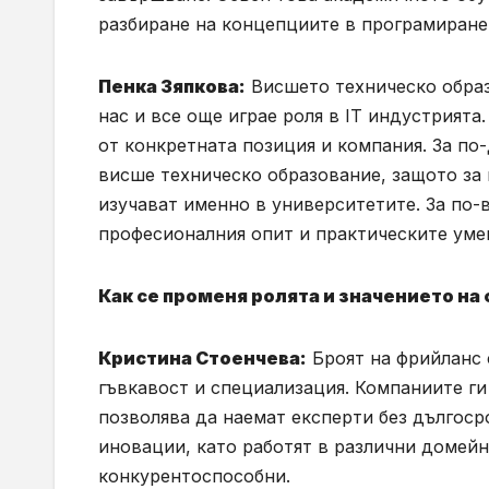
разбиране на концепциите в програмиране
Пенка Зяпкова:
Висшето техническо образо
нас и все още играе роля в IT индустрията
от конкретната позиция и компания. За п
висше техническо образование, защото за 
изучават именно в университетите. За по-
професионалния опит и практическите умен
Как се променя ролята и значението н
Кристина Стоенчева:
Броят на фрийланс 
гъвкавост и специализация. Компаниите ги
позволява да наемат експерти без дългоср
иновации, като работят в различни домейн
конкурентоспособни.