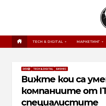
Skip
to
content
TECH & DIGITAL
МАРКЕТИНГ
DEV@
TECH & DIGITAL
БИЗНЕС
Вижте кои са ум
компаниите от I
специалистите