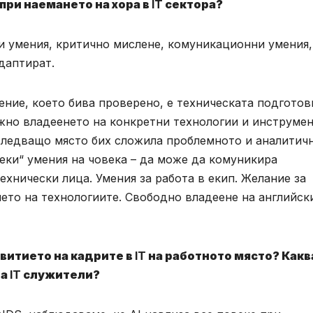
при наемането на хора в
IT
сектора?
и умения, критично мислене, комуникационни умения,
адаптират.
ние, което бива проверено, е техническата подготов
ажно владеенето на конкретни технологии и инструмен
 следващо място бих сложила проблемното и аналитич
еки“ умения на човека – да може да комуникира
технически лица. Умения за работа в екип. Желание за
ето на технологиите. Свободно владеене на английск
звитието на кадрите в
IT
на работното място? Какв
на
IT
служители?