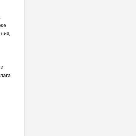
.
оже
ния,
ви
лага