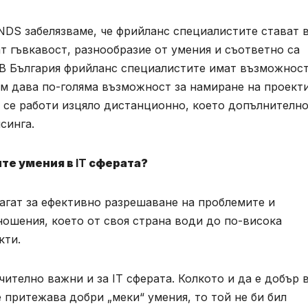
NDS забелязваме, че фрийланс специалистите стават 
т гъвкавост, разнообразие от умения и съответно са
 В България фрийланс специалистите имат възможност
м дава по-голяма възможност за намиране на проекти
а се работи изцяло дистанционно, което допълнителн
синга.
ите умения в
IT
сферата?
гат за ефективно разрешаване на проблемите и
ошения, което от своя страна води до по-висока
кти.
ително важни и за IT сферата. Колкото и да е добър 
 притежава добри „меки“ умения, то той не би бил