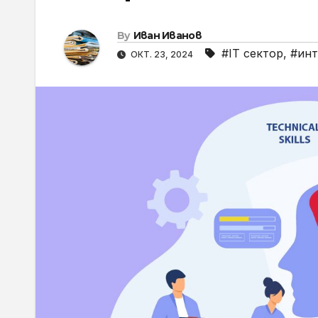
By
Иван Иванов
#IT сектор
,
#ин
ОКТ. 23, 2024