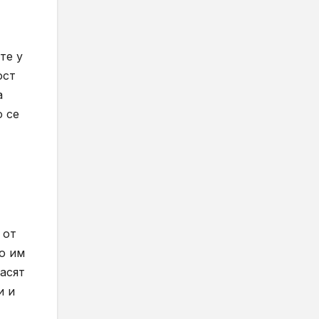
те у
ост
а
о се
 от
о им
асят
и и