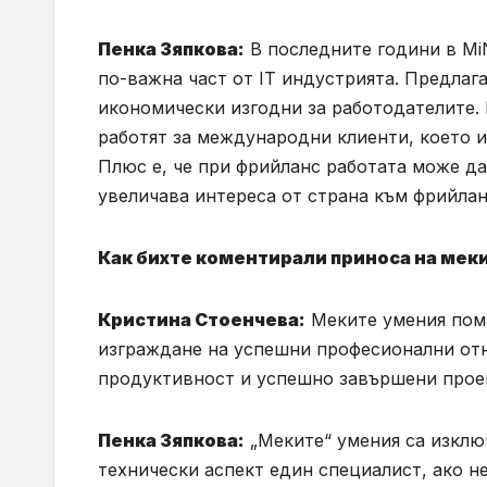
Пенка Зяпкова:
В последните години в Mi
по-важна част от IT индустрията. Предлага
икономически изгодни за работодателите.
работят за международни клиенти, което и
Плюс е, че при фрийланс работата може д
увеличава интереса от страна към фрийлан
Как бихте коментирали приноса на мек
Кристина Стоенчева:
Меките умения пома
изграждане на успешни професионални отн
продуктивност и успешно завършени прое
Пенка Зяпкова:
„Меките“ умения са изключ
технически аспект един специалист, ако не