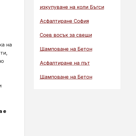
изкупуване на коли Бъгси
Асфалтиране София
Соев восък за свещи
ка на
Щамповане на Бетон
ти,
но
Асфалтиране на път
Щамповане на Бетон
и
а е