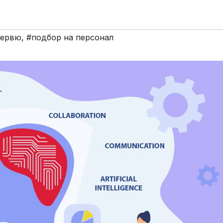
тервю
,
#подбор на персонал