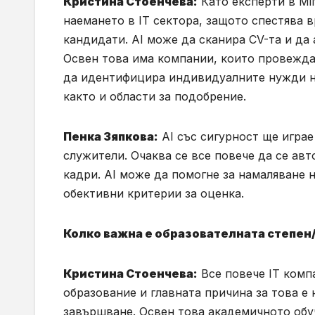
Кристина Стоенчева:
Като експерти в Mi
наемането в IT сектора, защото спестява 
кандидати. AI може да сканира CV-та и да
Освен това има компании, които провежда
да идентифицира индивидуалните нужди на
както и области за подобрение.
Пенка Зяпкова:
AI със сигурност ще играе
служители. Очаква се все повече да се ав
кадри. AI може да помогне за намаляване 
обективни критерии за оценка.
Колко важна е образователната степен
Кристина Стоенчева:
Все повече IT комп
образование и главната причина за това е
завършване. Освен това академичното обу