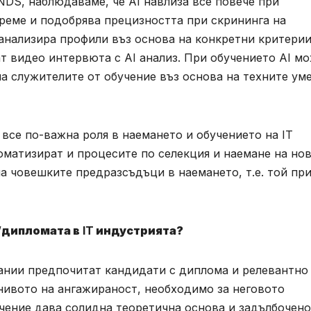
NDS, наблюдаваме, че AI навлиза все повече при
време и подобрява прецизността при скрининга на
 анализира профили въз основа на конкретни критерии
т видео интервюта с AI анализ. При обучението AI м
 служителите от обучение въз основа на техните уме
 все по-важна роля в наемането и обучението на IT
томатизират и процесите по селекция и наемане на но
на човешките предразсъдъци в наемането, т.e. той при
/дипломата в
IT
индустрията?
ании предпочитат кандидати с диплома и релевантно
 нивото на ангажираност, необходимо за неговото
чение дава солидна теоретична основа и задълбочено