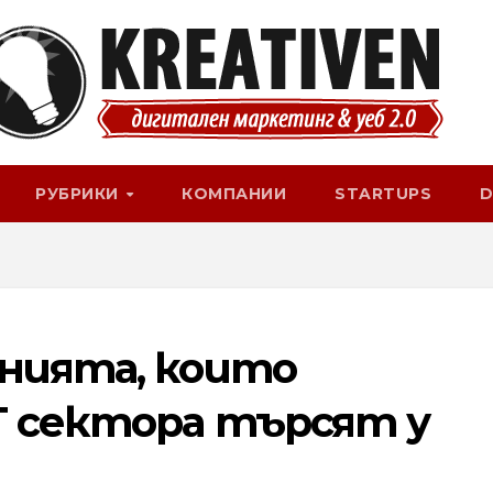
РУБРИКИ
КОМПАНИИ
STARTUPS
D
енията, които
T сектора търсят у