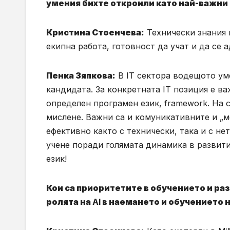
умения бихте откроили като най-важни 
Кристина Стоенчева:
Технически знания 
екипна работа, готовност да учат и да се 
Пенка Зяпкова:
В IT сектора водещото уме
кандидата. За конкретната IT позиция е в
определен програмен език, framework. На
мислене. Важни са и комуникативните и „м
ефективно както с технически, така и с не
учене поради голямата динамика в развити
език!
Кои са приоритетите в обучението и ра
ролята на
AI
в наемането и обучението 