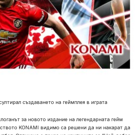
ултирал създаването на геймплея в играта
слоганът за новото издание на легендарната гейм
елството KONAMI видимо са решени да ни накарат да