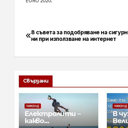
EURO 2020.
8 съвета за подобряване на сигур
Навигация
ни при използване на интернет
Свързани
УИКЕНД
УИКЕНД
Електролити –
В чу
какво
Вел
представляват и
отс