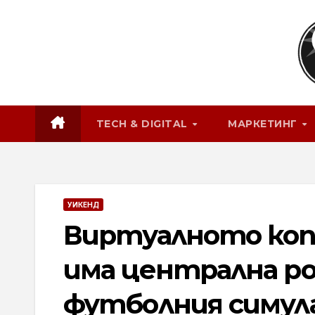
Skip
to
content
TECH & DIGITAL
МАРКЕТИНГ
УИКЕНД
Виртуалното коп
има централна ро
футболния симул