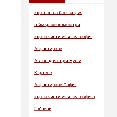
къртене на баня софия
геймърски компютри
кърти чисти извозва софия
Асфалтиране
Авторадиатори Нуши
Къртене
Асфалтиране София
кърти чисти извозва софияа
Гоблени