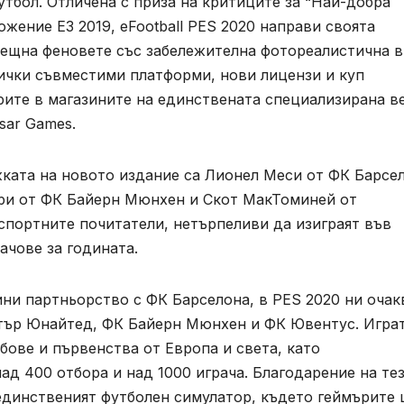
тбол. Отличена с приза на критиците за “Най-добра
жение Е3 2019, eFootball PES 2020 направи своята
рещна феновете със забележителна фотореалистична в
ички съвместими платформи, нови лицензи и куп
ърите в магазините на единствената специализирана в
sar Games.
жката на новото издание са Лионел Меси от ФК Барсе
ри от ФК Байерн Мюнхен и Скот МакТоминей от
спортните почитатели, нетърпеливи да изиграят във
ачове за годината.
ни партньорство с ФК Барселона, в PES 2020 ни очак
стър Юнайтед, ФК Байерн Мюнхен и ФК Ювентус. Игра
бове и първенства от Европа и света, като
ад 400 отбора и над 1000 играча. Благодарение на те
 единственият футболен симулатор, където геймърите