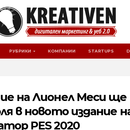
РУБРИКИ
КОМПАНИИ
STARTUPS
D
ие на Лионел Меси ще
ля в новото издание н
атор PES 2020