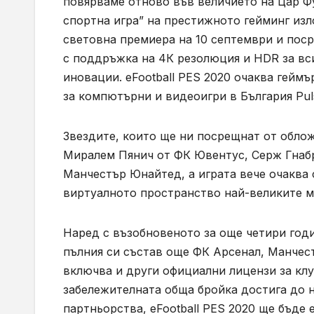
повярваме отново във величието на Цар Фу
спортна игра” на престижното гейминг изло
световна премиера на 10 септември и пос
с поддръжка на 4К резолюция и HDR за вс
иновации. eFootball PES 2020 очаква гейм
за компютърни и видеоигри в България Pul
Звездите, които ще ни посрещнат от обло
Миралем Пянич от ФК Ювентус, Серж Гнаб
Манчестър Юнайтед, а играта вече очаква 
виртуалното пространство най-великите м
Наред с възобновеното за още четири годи
пълния си състав още ФК Арсенал, Манче
включва и други официални лицензи за клу
забележителната обща бройка достига до н
партньорства, eFootball PES 2020 ще бъде