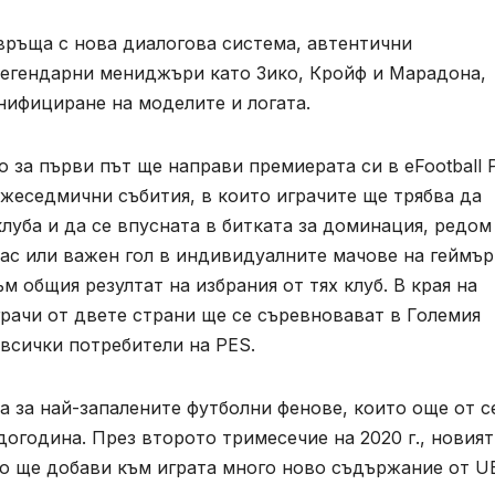
връща с нова диалогова система, автентични
легендарни мениджъри като Зико, Кройф и Марадона,
нифициране на моделите и логата.
о за първи път ще направи премиерата си в eFootball 
ежеседмични събития, в които играчите ще трябва да
луба и да се впусната в битката за доминация, редом
ас или важен гол в индивидуалните мачове на геймър
м общия резултат на избрания от тях клуб. В края на
рачи от двете страни ще се съревновават в Големия
 всички потребители на PES.
 за най-запалените футболни фенове, които още от с
огодина. През второто тримесечие на 2020 г., новия
то ще добави към играта много ново съдържание от U