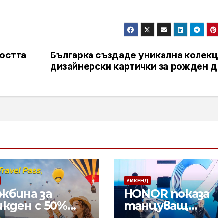
ността
Българка създаде уникална колекц
дизайнерски картички за рожден д
УИКЕНД
жбина за
HONOR показа
икден с 50%
танцуващ
тъпка за
хуманоиден