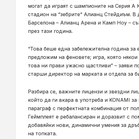
могат да играят с шампионите на Серия А
стадион на “зебрите“ Алианц Стейдиъм. В 
Барселона – Алианц Арена и Камп Ноу – с
през тази година.
“Това беше една забележителна година за 
предложим на феновете; игра, която някои
това ни прави ужасно щастливи” – заяви п
старши директор на марката и отдела за бизн
Разбира се, важните лицензи и звездни ли
който да ги вкара в употреба и KONAMI за
параграф с перфектната комбинация от по
Геймплеят е ребалансиран и доразвит с по
добавяйки нови, динамични умения за дръб
на топката.