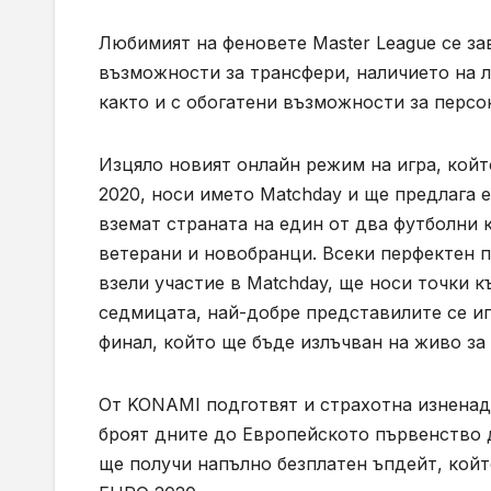
Любимият на феновете Master League се за
възможности за трансфери, наличието на 
както и с обогатени възможности за персо
Изцяло новият онлайн режим на игра, койт
2020, носи името Matchday и ще предлага 
вземат страната на един от два футболни к
ветерани и новобранци. Всеки перфектен п
взели участие в Matchday, ще носи точки къ
седмицата, най-добре представилите се иг
финал, който ще бъде излъчван на живо за
От KONAMI подготвят и страхотна изненада
броят дните до Европейското първенство д
ще получи напълно безплатен ъпдейт, кой