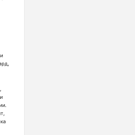
 и
ард,
,
зи
ии.
т,
ика