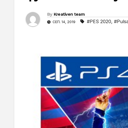
By
Kreativen team
#PES 2020
,
#Puls
СЕП. 14, 2019