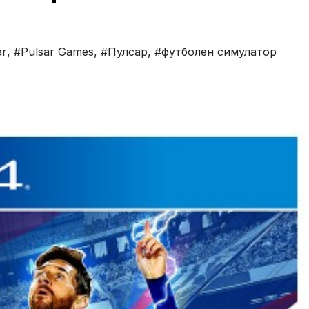
ar
,
#Pulsar Games
,
#Пулсар
,
#футболен симулатор