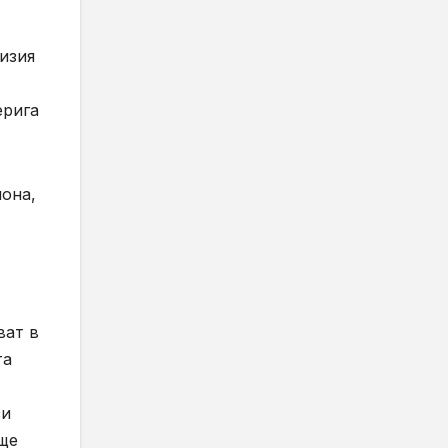
изия
ерига
лона,
ват в
та
зи
 ще