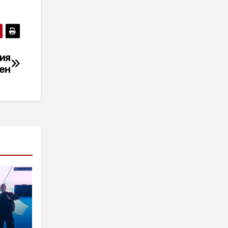
ия
ен