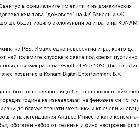
 Ювентус в официалните им екипи и на домакинския
добавка към това “домовете“ на ФК Байерн и ФК
ъщо ще бъдат изцяло ексклузивни за играта на KONAMI
екипа на PES. Имаме една невероятна игра, която да
 от най-големите клубове в света подкрепят публично
о повод премиерата на eFootball PES 2020 Джонас Лиг
ес развитие в Konami Digital Entertainment B.V.
ца не биха означавали нищо без първокласен геймплей
 поредна година не изневеряват на феновете си по то
лирани до блясък познати механики и ключови иновац
мощта на легендарния Андрес Иниеста като консултан
ъл, обогатен набор от техники и фино настроена физ