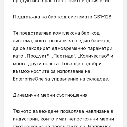
продуктивна работа от счетоводния екип.
Поддръжка на бар-код системата GS1-128
Тя представлява комплексна бар-код
система, която позволява в един бар-код
да се закодират едновременно параметри
като „Продукт“, „Партида“, „Количество“ и
много други полета. Това ще подобри
възможностите за използване на
EnterpriseOne за управление на складове.
Динамични мерни съотношения
Тяхното въвеждане позволява навлизане в
индустрии, които имат непостоянни мерни
съотношения за продуктите си. Например,