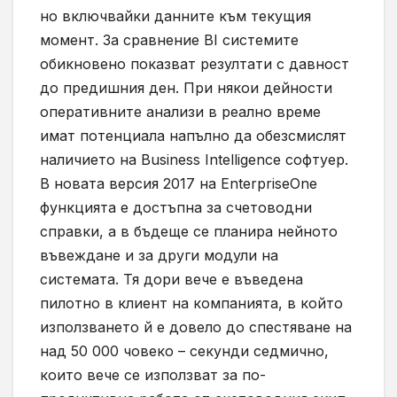
но включвайки данните към текущия
момент. За сравнение BI системите
обикновено показват резултати с давност
до предишния ден. При някои дейности
оперативните анализи в реално време
имат потенциала напълно да обезсмислят
наличието на Business Intelligence софтуер.
В новата версия 2017 на EnterpriseOne
функцията е достъпна за счетоводни
справки, а в бъдеще се планира нейното
въвеждане и за други модули на
системата. Тя дори вече е въведена
пилотно в клиент на компанията, в който
използването й е довело до спестяване на
над 50 000 човеко – секунди седмично,
които вече се използват за по-