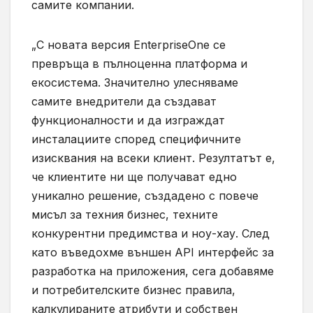
самите компании.
„С новата версия EnterpriseOne се
превръща в пълноценна платформа и
екосистема. Значително улесняваме
самите внедрители да създават
функционалности и да изграждат
инсталациите според специфичните
изисквания на всеки клиент. Резултатът е,
че клиентите ни ще получават едно
уникално решение, създадено с повече
мисъл за техния бизнес, техните
конкурентни предимства и ноу-хау. След
като въведохме външен API интерфейс за
разработка на приложения, сега добавяме
и потребителските бизнес правила,
калкулираните атрибути и собствен