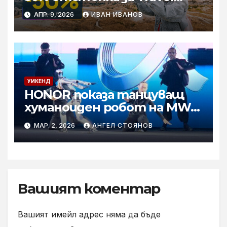
Pass роуминг пакети от
АПР. 9, 2026
ИВАН ИВАНОВ
Vivacom
УИКЕНД
HONOR показа танцуващ
хуманоиден робот на MWC
2026
МАР. 2, 2026
АНГЕЛ СТОЯНОВ
Вашият коментар
Вашият имейл адрес няма да бъде