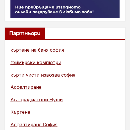
Партньори
къртене на баня софия
геймърски компютри
кърти чисти извозва софия
Асфалтиране
Авторадиатори Нуши
Къртене
Асфалтиране София