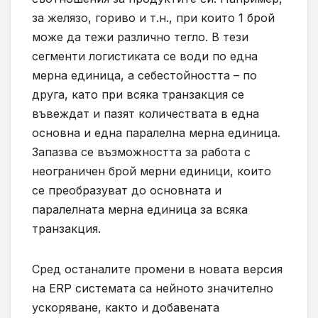
за желязо, гориво и т.н., при които 1 брой
може да тежи различно тегло. В тези
сегменти логистиката се води по една
мерна единица, а себестойността – по
друга, като при всяка транзакция се
въвеждат и пазят количествата в една
основна и една паралелна мерна единица.
Запазва се възможността за работа с
неограничен брой мерни единици, които
се преобразуват до основната и
паралелната мерна единица за всяка
транзакция.
Сред останалите промени в новата версия
на ERP системата са нейното значително
ускоряване, както и добавената