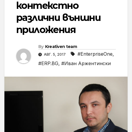
контекстно
различни външни
приложения
By
Kreativen team
#EnterpriseOne
,
АВГ. 5, 2017
#ERP.BG
,
#Иван Аржентински