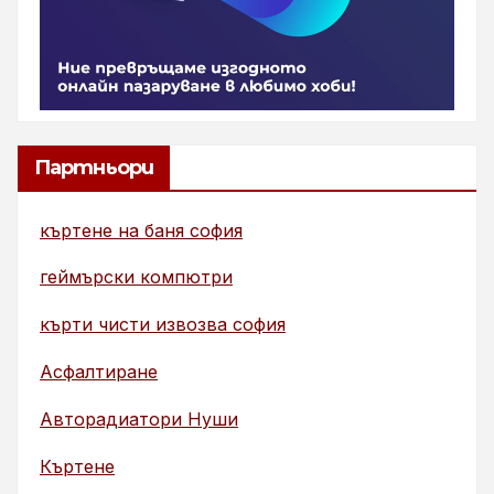
Партньори
къртене на баня софия
геймърски компютри
кърти чисти извозва софия
Асфалтиране
Авторадиатори Нуши
Къртене