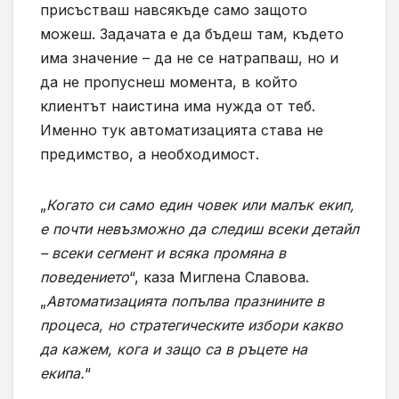
присъстваш навсякъде само защото
можеш. Задачата е да бъдеш там, където
има значение – да не се натрапваш, но и
да не пропуснеш момента, в който
клиентът наистина има нужда от теб.
Именно тук автоматизацията става не
предимство, а необходимост.
„
Когато си само един човек или малък екип,
е почти невъзможно да следиш всеки детайл
– всеки сегмент и всяка промяна в
поведението
“, каза Миглена Славова.
„
Автоматизацията попълва празнините в
процеса, но стратегическите избори какво
да кажем, кога и защо са в ръцете на
екипа.
“