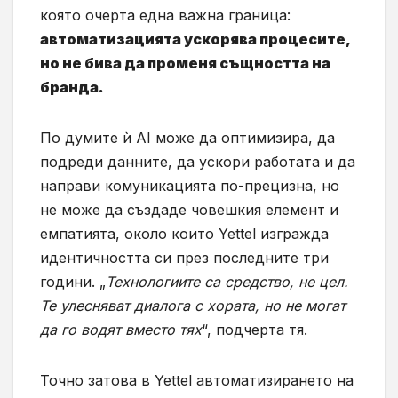
която очерта една важна граница:
автоматизацията ускорява процесите,
но не бива да променя същността на
бранда.
По думите ѝ AI може да оптимизира, да
подреди данните, да ускори работата и да
направи комуникацията по-прецизна, но
не може да създаде човешкия елемент и
емпатията, около които Yettel изгражда
идентичността си през последните три
години. „
Технологиите са средство, не цел.
Те улесняват диалога с хората, но не могат
да го водят вместо тях
“, подчерта тя.
Точно затова в Yettel автоматизирането на