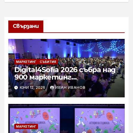
Свързани
МАРКЕТИНГ
СЪБИТИЯ
Digital4Sofia 2026 събра над
900 маркетинг
специалисти и бизнес
ЮНИ 12, 2026
ИВАН ИВАНОВ
лидери в София Тех Парк
МАРКЕТИНГ