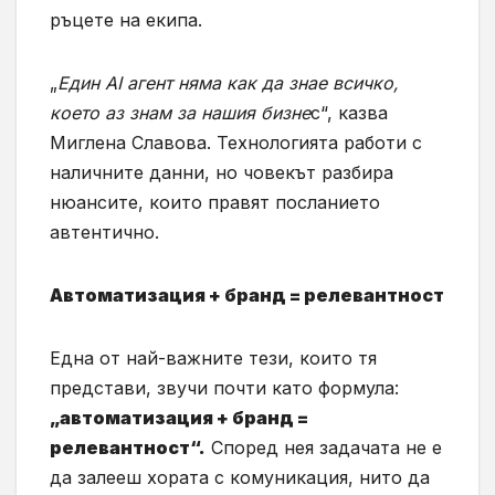
ръцете на екипа.
„
Един AI агент няма как да знае всичко,
което аз знам за нашия бизне
с“, казва
Миглена Славова. Технологията работи с
наличните данни, но човекът разбира
нюансите, които правят посланието
автентично.
Автоматизация + бранд = релевантност
Една от най-важните тези, които тя
представи, звучи почти като формула:
„автоматизация + бранд =
релевантност“.
Според нея задачата не е
да залееш хората с комуникация, нито да