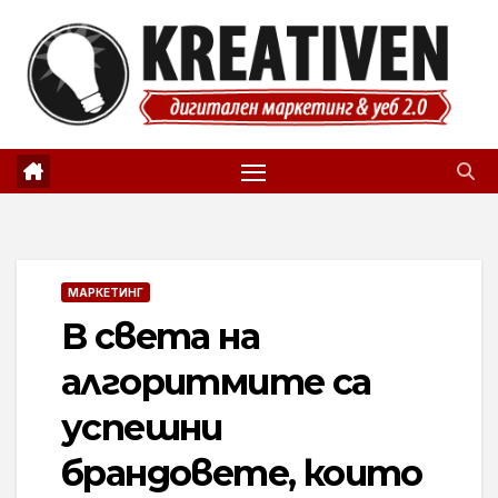
Skip
to
content
МАРКЕТИНГ
В света на
алгоритмите са
успешни
брандовете, които