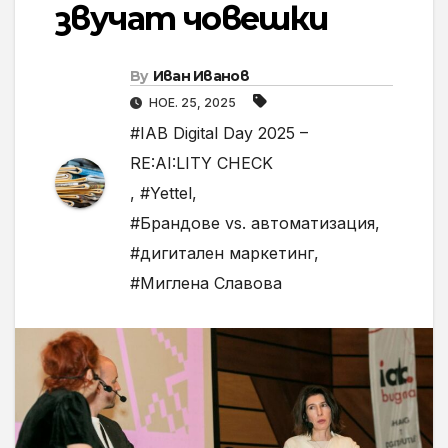
звучат човешки
By
Иван Иванов
НОЕ. 25, 2025
#IAB Digital Day 2025 –
RE:AI:LITY CHECK
,
#Yettel
,
#Брандове vs. aвтоматизация
,
#дигитален маркетинг
,
#Миглена Славова