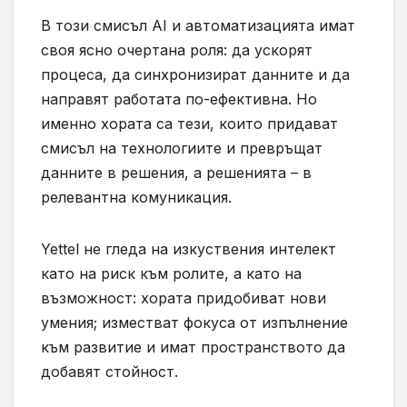
В този смисъл AI и автоматизацията имат
своя ясно очертана роля: да ускорят
процеса, да синхронизират данните и да
направят работата по-ефективна. Но
именно хората са тези, които придават
смисъл на технологиите и превръщат
данните в решения, а решенията – в
релевантна комуникация.
Yettel не гледа на изкуствения интелект
като на риск към ролите, а като на
възможност: хората придобиват нови
умения; изместват фокуса от изпълнение
към развитие и имат пространството да
добавят стойност.