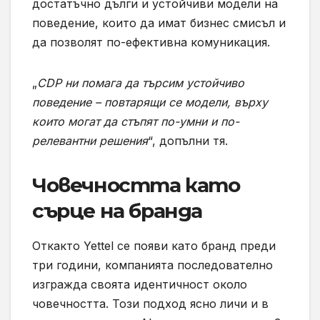
достатъчно дълги и устойчиви модели на
поведение, които да имат бизнес смисъл и
да позволят по-ефективна комуникация.
„
CDP ни помага да търсим устойчиво
поведение – повтарящи се модели, върху
които могат да стъпят по-умни и по-
релевантни решения
“, допълни тя.
Човечността като
сърце на бранда
Откакто Yettel се появи като бранд преди
три години, компанията последователно
изгражда своята идентичност около
човечността. Този подход ясно личи и в