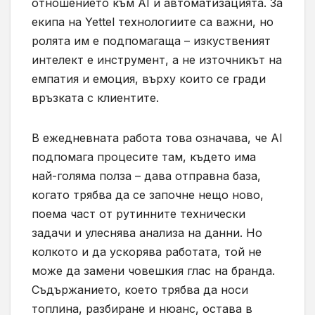
отношението към AI и автоматизацията. За
екипа на Yettel технологиите са важни, но
ролята им е подпомагаща – изкуственият
интелект е инструмент, а не източникът на
емпатия и емоция, върху които се гради
връзката с клиентите.
В ежедневната работа това означава, че AI
подпомага процесите там, където има
най-голяма полза – дава отправна база,
когато трябва да се започне нещо ново,
поема част от рутинните технически
задачи и улеснява анализа на данни. Но
колкото и да ускорява работата, той не
може да замени човешкия глас на бранда.
Съдържанието, което трябва да носи
топлина, разбиране и нюанс, остава в