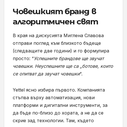
Човешкият бранд в
алгоритмичен свят
В края на дискусията Миглена Славова
отправи поглед към близкото бъдеще
(следващите две години) и го формулира
просто: “
Успешните брандове ще звучат
човешки. Неуспешните ще са „ботове, които
се опитват да звучат човешки
“.
Yettel ясно избира първото. Компанията
стъпва върху автоматизация, нови
платформи и дигитални инструменти, за
да бъде по-близо до хората, а не да се
скрие зад технологии. Там, където