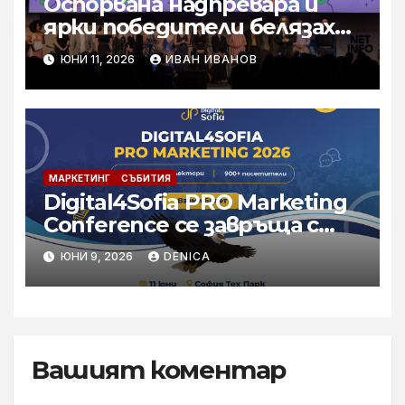
Оспорвана надпревара и
ярки победители белязаха
най-големия творчески
ЮНИ 11, 2026
ИВАН ИВАНОВ
фестивал у нас, ФАРА 2026
МАРКЕТИНГ
СЪБИТИЯ
Digital4Sofia PRO Marketing
Conference се завръща с
най-силното си
ЮНИ 9, 2026
DENICA
международно издание до
момента
Вашият коментар