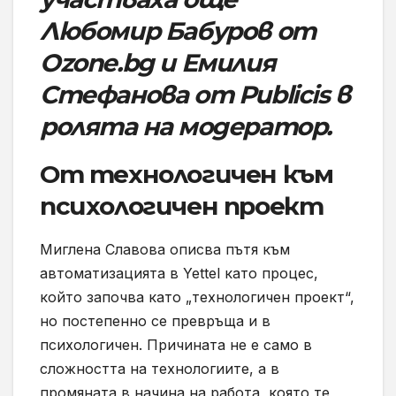
Любомир Бабуров от
Ozone.bg и Емилия
Стефанова от Publicis в
ролята на модератор
.
От технологичен към
психологичен проект
Миглена Славова описва пътя към
автоматизацията в Yettel като процес,
който започва като „технологичен проект“,
но постепенно се превръща и в
психологичен. Причината не е само в
сложността на технологиите, а в
промяната в начина на работа, която те