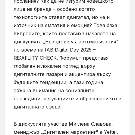
послания? Как да не изгубим човешкото
лице на бранда – особено когато
технологиите стават двигател, но не и
източник на емпатия и емоция? Това бяха
въпросите, които поставиха началото на
дискусията „Брандове vs. автоматизация“
по време на IAB Digital Day 2025 –
RE:AI:LITY CHECK. Форумът представя
глобален и локален поглед върху
дигиталните пазари и акцентира върху
бъдещите тенденции, а тази година
обърна внимание на социалните
последици, регулациите и образованието в
дигиталната сфера.
В дискусията участва Миглена Славова,
мениджър „Дигитален маркетинг“ в Yettel,