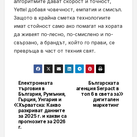
алгоритмите дават скорост и точност,
Yettel добавя човечност, емпатия и смисъл.
Защото в крайна сметка технологиите
имат стойност само ако помагат на хората
да живеят по-лесно, по-смислено и по-
свързано, а брандът, който го прави, се
превръща в част от техния свят.
Електронната
Българската
Навигация
търговия в
агенция Serpact в
България, Румъния,
топ 6 в света за
Гърция, Унгария и
дигитален
Хърватска: Какво
маркетинг
разкриват данните
за 2025 г. и какви са
прогнозите за 2026
г.