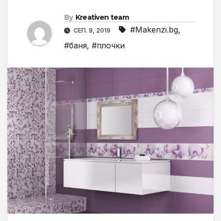
By
Kreativen team
#Makenzi.bg
,
СЕП. 9, 2019
#баня
,
#плочки