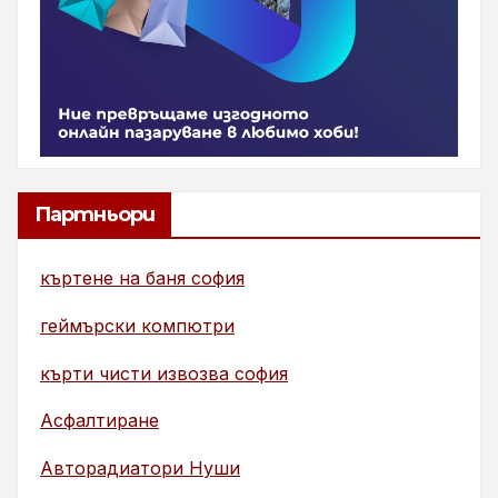
Партньори
къртене на баня софия
геймърски компютри
кърти чисти извозва софия
Асфалтиране
Авторадиатори Нуши