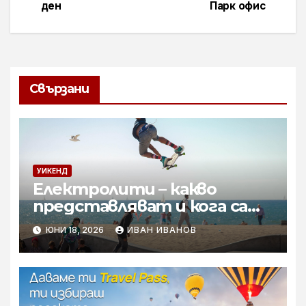
ден
Парк офис
Свързани
УИКЕНД
Електролити – какво
представляват и кога са
необходими
ЮНИ 18, 2026
ИВАН ИВАНОВ