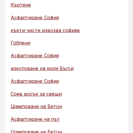
Къртене
Асфалтиране София
кърти чисти извозва софияа
Гоблени
Асфалтиране София
изкупуване на коли Бъгси
Асфалтиране София
Соев восък за свещи
Щамповане на Бетон
Асфалтиране на път
Щамповане на Бетон