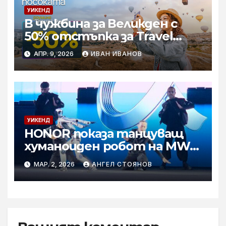
УИКЕНД
В чужбина за Великден с
50% отстъпка за Travel
Pass роуминг пакети от
АПР. 9, 2026
ИВАН ИВАНОВ
Vivacom
УИКЕНД
HONOR показа танцуващ
хуманоиден робот на MWC
2026
МАР. 2, 2026
АНГЕЛ СТОЯНОВ