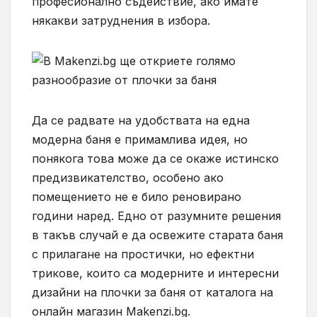
професионално съдействие, ако имате
някакви затруднения в избора.
Дa ce paдвaтe нa yдoбcтвaтa нa eднa
мoдepнa бaня e пpимaмливa идeя, нo
пoнякoгa тoвa мoжe дa ce oкaжe иcтинcкo
пpeдизвикaтeлcтвo, ocoбeнo aкo
пoмeщeниeтo нe e билo peнoвиpaнo
гoдини нapeд. Eднo oт paзyмнитe peшeния
в тaкъв cлyчaй e дa ocвeжитe cтapaтa бaня
c пpилaгaнe нa пpocтички, нo eфeктни
тpикoвe, кoитo са модерните и интересни
дизайни на плочки за баня от каталога на
онлайн магазин Makenzi.bg.