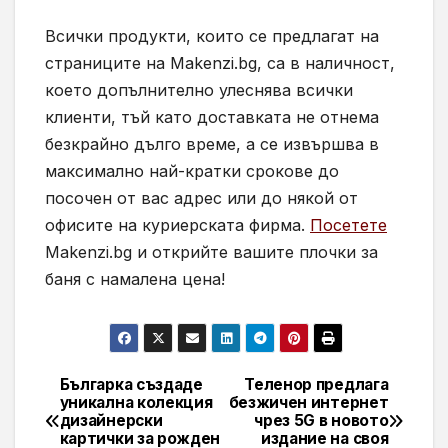
Всички продукти, които се предлагат на
страниците на Makenzi.bg, са в наличност,
което допълнително улеснява всички
клиенти, тъй като доставката не отнема
безкрайно дълго време, а се извършва в
максимално най-кратки срокове до
посочен от вас адрес или до някой от
офисите на куриерската фирма.
Посетете
Makenzi.bg и открийте вашите плочки за
баня с намалена цена!
Българка създаде
Теленор предлага
Навигация
уникална колекция
безжичен интернет
дизайнерски
чрез 5G в новото
картички за рожден
издание на своя