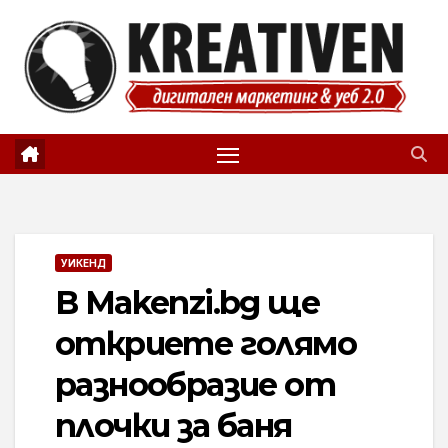
Skip
to
content
УИКЕНД
В Makenzi.bg ще
откриете голямо
разнообразие от
плочки за баня