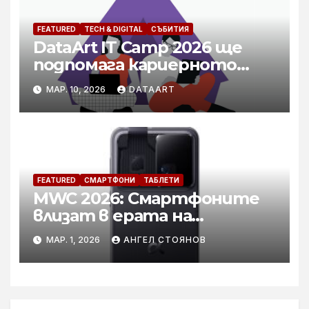
FEATURED
TECH & DIGITAL
СЪБИТИЯ
DataArt IT Camp 2026 ще
подпомага кариерното
развитие на специалисти в
МАР. 10, 2026
DATAART
технологичния бранш
FEATURED
СМАРТФОНИ
ТАБЛЕТИ
MWC 2026: Смартфоните
влизат в ерата на
вграденото IQ
МАР. 1, 2026
АНГЕЛ СТОЯНОВ