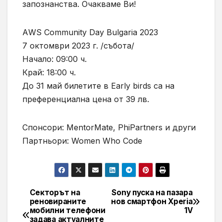
запознанства. Очакваме Ви!
АWS Community Day Bulgaria 2023
7 октомври 2023 г. /събота/
Начало: 09:00 ч.
Край: 18:00 ч.
До 31 май билетите в Early birds са на
преференциална цена от 39 лв.
Спонсори: MentorMate, PhiPartners и други
Партньори: Women Who Code
Секторът на
Sony пуска на пазара
Навигация
реновираните
нов смартфон Xperia
мобилни телефони
1V
задава актуалните