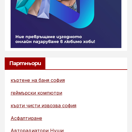
Партньори
къртене на баня софия
геймърски компютри
кърти чисти извозва софия
Асфалтиране
Авторадиатори Нуши