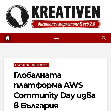
Skip
to
content
FEATURED
ОБЩЕСТВО
Глобалната
платформа AWS
Community Day идва
в България