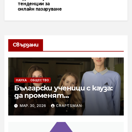
тенденции за
онлайн пазаруване
Свързани
НАУКА
ОБЩЕСТВО
Български ученици с кауза:
да променят
отношението на
МАР. 30, 2026
CRAFTSMAN
връстниците си към
здравето