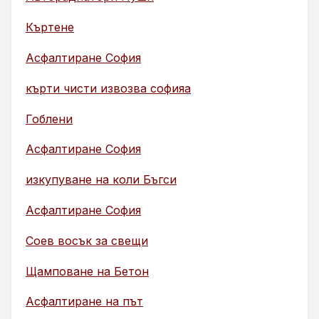
Къртене
Асфалтиране София
кърти чисти извозва софияа
Гоблени
Асфалтиране София
изкупуване на коли Бъгси
Асфалтиране София
Соев восък за свещи
Щамповане на Бетон
Асфалтиране на път