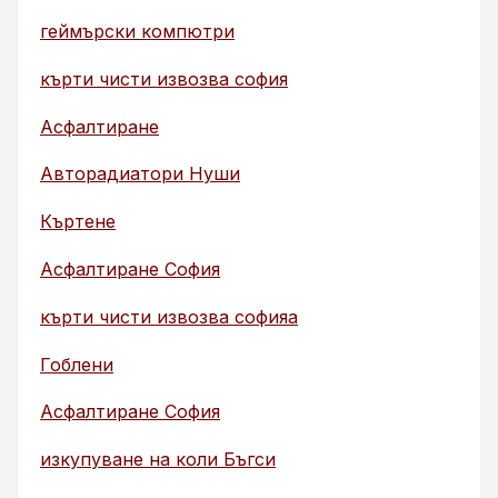
геймърски компютри
кърти чисти извозва софия
Асфалтиране
Авторадиатори Нуши
Къртене
Асфалтиране София
кърти чисти извозва софияа
Гоблени
Асфалтиране София
изкупуване на коли Бъгси