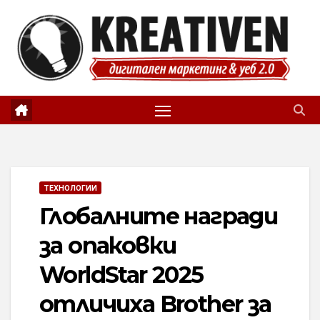
Skip
to
content
ТЕХНОЛОГИИ
Глобалните награди
за опаковки
WorldStar 2025
отличиха Brother за