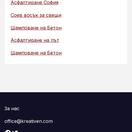
Асфалтиране София
Соев восък за свещи
Щамповане на Бетон
Асфалтиране на път
Щамповане на Бетон
За нас
office@kreativen.com