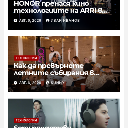
HONOR пренася кино
технологиите на ARRI в
мобилното творчество на
АВГ. 6, 2026
ИВАН ИВАНОВ
събитието Imaging
Technology Launch
ТЕХНОЛОГИИ
Как да превърнете
летните събирания в
купон с караоке система
АВГ. 6, 2026
SUNNY
ТЕХНОЛОГИИ
Sony представи