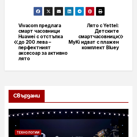
Vivacom предлага
Лято с Yettel:
Навигация
смарт часовници
Детските
Huawei с отстъпка
смартчасовници
до 200 лева –
MyKi идват с плажен
перфектният
комплект Bluey
аксесоар за активно
лято
Свързани
ТЕХНОЛОГИИ