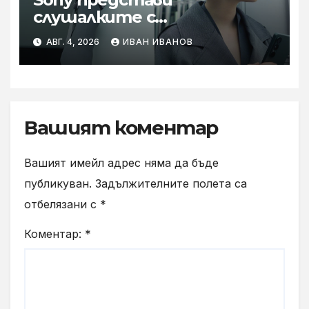
слушалките с
шумопотискане WH-
АВГ. 4, 2026
ИВАН ИВАНОВ
1000XM6 в нов цвят „Olive
Gray“
Вашият коментар
Вашият имейл адрес няма да бъде
публикуван.
Задължителните полета са
отбелязани с
*
Коментар:
*