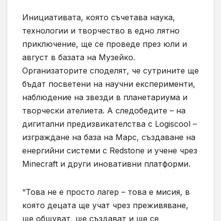
Инициативата, която съчетава наука,
технологии и творчество в едно лятно
приключение, ще се проведе през юли и
август в базата на Музейко.
Организаторите споделят, че сутрините ще
бъдат посветени на научни експерименти,
наблюдение на звезди в планетариума и
творчески ателиета. А следобедите – на
дигитални предизвикателства с Logiscool –
изграждане на база на Марс, създаване на
енергийни системи с Redstone и учене чрез
Minecraft и други иновативни платформи.
“Това не е просто лагер – това е мисия, в
която децата ще учат чрез преживяване,
ще общуват, ще създават и ще се