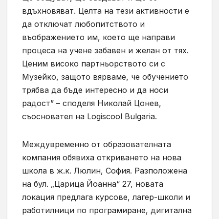
вдъхновяват. Целта на тези активности е
да отключат любопитството и
въображението им, което ще направи
процеса на учене забавен и желан от тях.
Ценим високо партньорството си с
Музейко, защото вярваме, че обучението
трябва да бъде интересно и да носи
радост” – споделя Николай Цонев,
съосновател на Logiscool Bulgaria.
Междувременно от образователната
компания обявиха откриването на нова
школа в ж.к. Люлин, София. Разположена
на бул. „Царица Йоанна“ 27, новата
локация предлага курсове, лагер-школи и
работилници по програмиране, дигитална