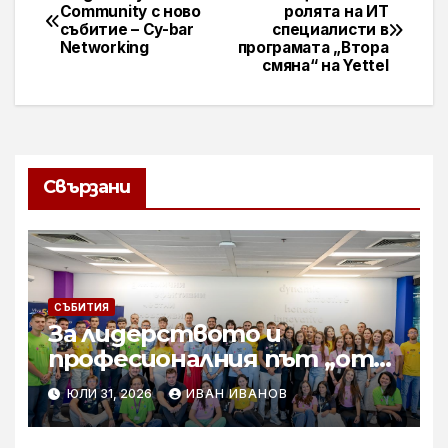
Навигация
Community с ново
ролята на ИТ
събитие – Cy-bar
специалисти в
Networking
програмата „Втора
смяна“ на Yettel
Свързани
СЪБИТИЯ
За лидерството и
професионалния път „от
извора“: Стажантите на
ЮЛИ 31, 2026
ИВАН ИВАНОВ
Vivacom се срещнаха с
Главния изпълнителен