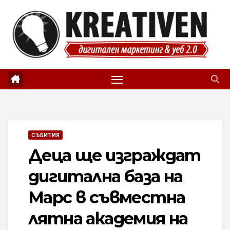
Skip
to
content
СЪБИТИЯ
Деца ще изграждат
дигитална база на
Марс в съвместна
лятна академия на