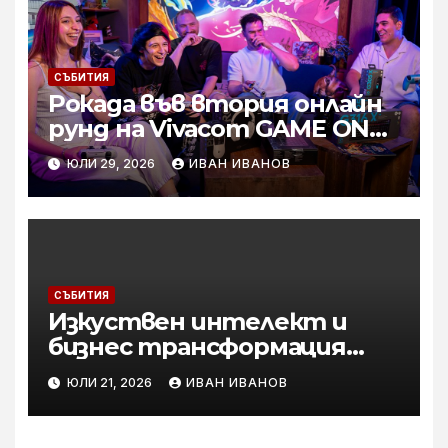
директор Асен Великов
СЪБИТИЯ
Рокада във втория онлайн
рунд на Vivacom GAME ON
2026: ShadowHex застана
ЮЛИ 29, 2026
ИВАН ИВАНОВ
начело на Team Kriskata
СЪБИТИЯ
Изкуствен интелект и
бизнес трансформация
посрещат ученици във
ЮЛИ 21, 2026
ИВАН ИВАНОВ
„Втора смяна“ на Yettel