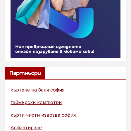
Партньори
къртене на баня софия
геймърски компютри
кърти чисти извозва софия
Асфалтиране