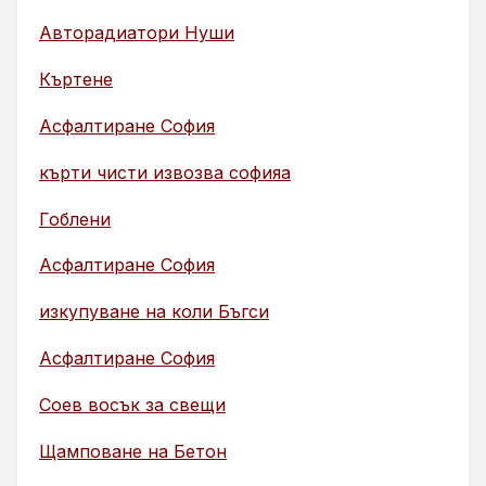
Авторадиатори Нуши
Къртене
Асфалтиране София
кърти чисти извозва софияа
Гоблени
Асфалтиране София
изкупуване на коли Бъгси
Асфалтиране София
Соев восък за свещи
Щамповане на Бетон