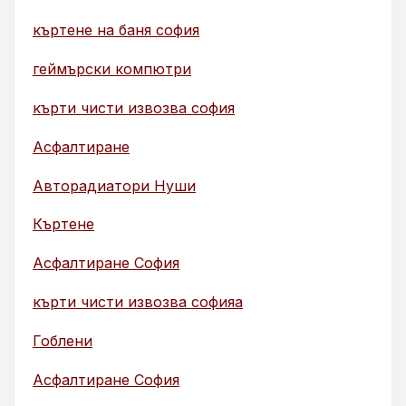
къртене на баня софия
геймърски компютри
кърти чисти извозва софия
Асфалтиране
Авторадиатори Нуши
Къртене
Асфалтиране София
кърти чисти извозва софияа
Гоблени
Асфалтиране София