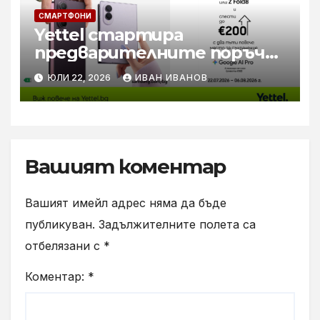
СМАРТФОНИ
Yettel стартира
предварителните поръчки
за новите Samsung Galaxy Z
ЮЛИ 22, 2026
ИВАН ИВАНОВ
Flip8, Fold8 и Fold8 Ultra
Вашият коментар
Вашият имейл адрес няма да бъде
публикуван.
Задължителните полета са
отбелязани с
*
Коментар:
*