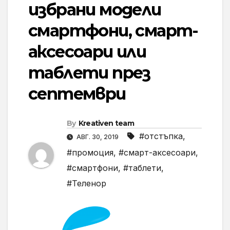
избрани модели
смартфони, смарт-
аксесоари или
таблети през
септември
By
Kreativen team
#отстъпка
,
АВГ. 30, 2019
#промоция
,
#смарт-аксесоари
,
#смартфони
,
#таблети
,
#Теленор