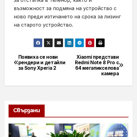
възможност за подмяна на устройство с
ново преди изтичането на срока за лизинг
на старото устройство.
Появиха се нови
Xiaomi представи
Навигация
рендери и детайли
Redmi Note 8 Pro с
за Sony Xperia 2
64 мегапикселова
камера
Свързани