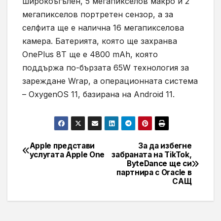
широкоъгълен, 5 мегапикселов макро и 2
мегапикселов портретен сензор, а за
селфита ще е налична 16 мегапикселова
камера. Батерията, която ще захранва
OnePlus 8T ще е 4800 mAh, която
поддържа по-бързата 65W технология за
зареждане Wrap, а операционната система
– OxygenOS 11, базирана на Android 11.
Apple представи
За да избегне
Навигация
услугата Apple One
забраната на TikTok,
ByteDance ще си
партнира с Oracle в
САЩ