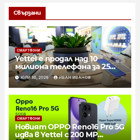
Свързани
СМАРТФОНИ
Yettel е продал над 10
милиона телефона за 25
години
ЮЛИ 30, 2026
ИВАН ИВАНОВ
СМАРТФОНИ
Новият OPPO Reno16 Pro 5G
идва в Yettel с 200 MP