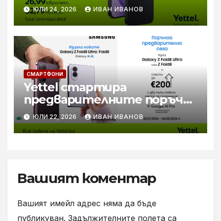
камера и в комплект с 80W
ЮЛИ 24, 2026
ИВАН ИВАНОВ
зарядно за бързо зареждане
СМАРТФОНИ
Yettel стартира
предварителните поръчки
за новите Samsung Galaxy Z
ЮЛИ 22, 2026
ИВАН ИВАНОВ
Flip8, Fold8 и Fold8 Ultra
Вашият коментар
Вашият имейл адрес няма да бъде
публикуван.
Задължителните полета са