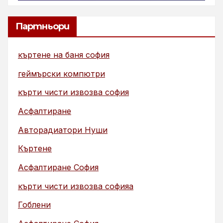
Партньори
къртене на баня софия
геймърски компютри
кърти чисти извозва софия
Асфалтиране
Авторадиатори Нуши
Къртене
Асфалтиране София
кърти чисти извозва софияа
Гоблени