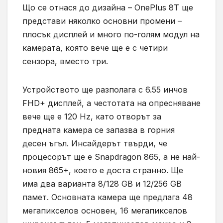
Що се отнася до дизайна – OnePlus 8T ще
представи няколко основни промени –
плосък дисплей и много по-голям модул на
камерата, която вече ще е с четири
сензора, вместо три.
Устройството ще разполага с 6.55 инчов
FHD+ дисплей, а честотата на опресняване
вече ще е 120 Hz, като отворът за
предната камера се запазва в горния
десен ъгъл. Инсайдерът твърди, че
процесорът ще е Snapdragon 865, а не най-
новия 865+, което е доста странно. Ще
има два варианта 8/128 GB и 12/256 GB
памет. Основната камера ще предлага 48
мегапикселов основен, 16 мегапикселов