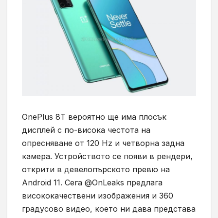
OnePlus 8T вероятно ще има плосък
дисплей с по-висока честота на
опресняване от 120 Hz и четворна задна
камера. Устройството се появи в рендери,
открити в девелопърското превю на
Android 11. Сега @OnLeaks предлага
висококачествени изображения и 360
градусово видео, което ни дава представа