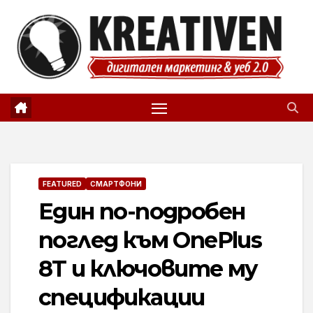
Skip
to
content
FEATURED
СМАРТФОНИ
Един по-подробен
поглед към OnePlus
8T и ключовите му
спецификации