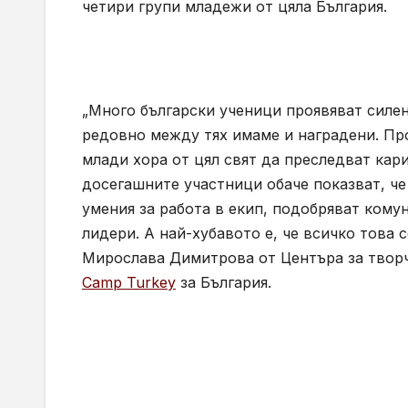
четири групи младежи от цяла България.
„Много български ученици проявяват силен
редовно между тях имаме и наградени. Пр
млади хора от цял свят да преследват кари
досегашните участници обаче показват, че
умения за работа в екип, подобряват ком
лидери. А най-хубавото е, че всичко това 
Мирослава Димитрова от Центъра за творч
Camp Turkey
за България.