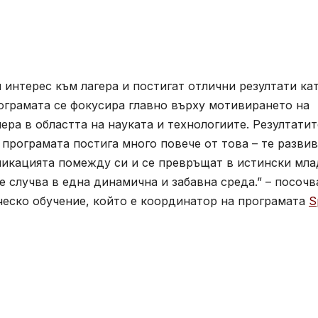
 интерес към лагера и постигат отлични резултати ка
ограмата се фокусира главно върху мотивирането на
ера в областта на науката и технологиите. Резултатит
 програмата постига много повече от това – те разви
уникацията помежду си и се превръщат в истински мл
се случва в една динамична и забавна среда.” – посоч
еско обучение, който е координатор на програмата
S