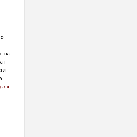
то
е на
ват
ади
ва
pace