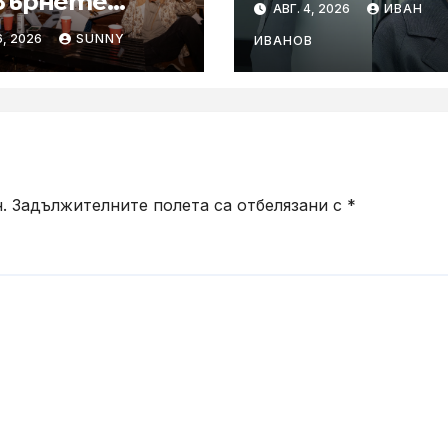
върнете
АВГ. 4, 2026
ИВАН
WH-1000XM6 в 
ните
6, 2026
SUNNY
цвят „Olive Gra
ИВАНОВ
ирания в купон
араоке система
.
Задължителните полета са отбелязани с
*