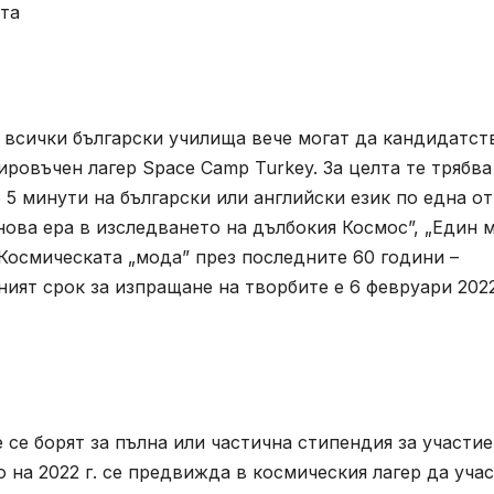
ата
т всички български училища вече могат да кандидатст
ировъчен лагер Space Camp Turkey. За целта те трябва
 5 минути на български или английски език по една от
нова ера в изследването на дълбокия Космос”, „Един 
Космическата „мода” през последните 60 години –
ият срок за изпращане на творбите е 6 февруари 202
се борят за пълна или частична стипендия за участие
 на 2022 г. се предвижда в космическия лагер да уча