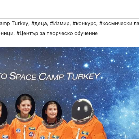
amp Turkey
,
#деца
,
#Измир
,
#конкурс
,
#космически ла
еници
,
#Център за творческо обучение