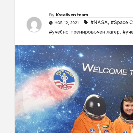
By
Kreativen team
#NASA
,
#Space C
НОЕ. 12, 2021
#учебно-тренировъчен лагер
,
#уч