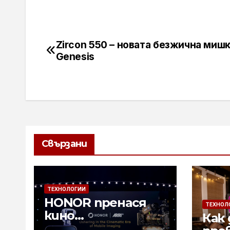
Zircon 550 – новата безжична мишк
Навигация
Genesis
Свързани
ТЕХНОЛОГИИ
HONOR пренася
ТЕХНОЛ
кино
Как 
технологиите на