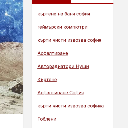
къртене на баня софия
геймърски компютри
кърти чисти извозва софия
Асфалтиране
Авторадиатори Нуши
Къртене
Асфалтиране София
кърти чисти извозва софияа
Гоблени