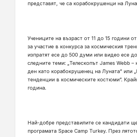
представят, че са корабокрушенци на Лун
Учениците на възраст от 11 до 15 години о
за участие в конкурса за космическия трен
изпратят есе до 500 думи или видео есе до
следните теми: „Телескопът James Webb – 
ден като корабокрушенец на Луната” или „
тенденции в космическите костюми”. Крайн
година.
Най-добре представилите се кандидати ще 
програмата Space Camp Turkey. През лятото