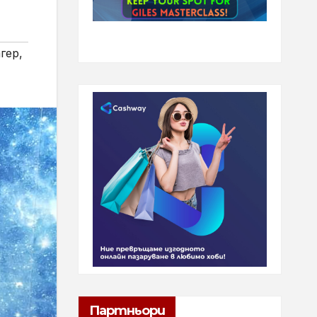
гер
,
Партньори