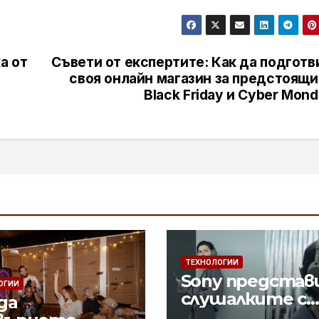
а от
Съвети от експертите: Как да подгот
своя онлайн магазин за предстоящи
Black Friday и Cyber Mon
ТЕХНОЛОГИИ
Sony представ
ОГИИ
слушалките с
да
шумопотискан