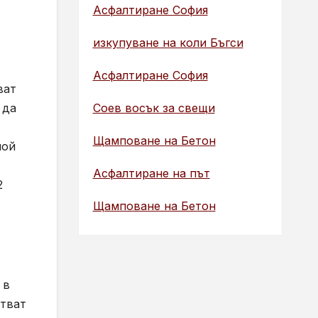
Асфалтиране София
изкупуване на коли Бъгси
Асфалтиране София
ват
 да
Соев восък за свещи
Щамповане на Бетон
мой
Асфалтиране на път
2
Щамповане на Бетон
 в
стват