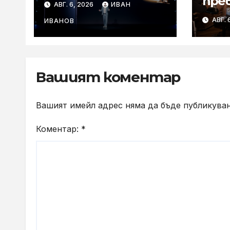
пре
АВГ. 6, 2026
ИВАН
ARRI в мобилното
лет
АВГ. 
творчество на
ИВАНОВ
съб
събитието
с к
Imaging
Technology Launch
Вашият коментар
Вашият имейл адрес няма да бъде публикуван
Коментар:
*