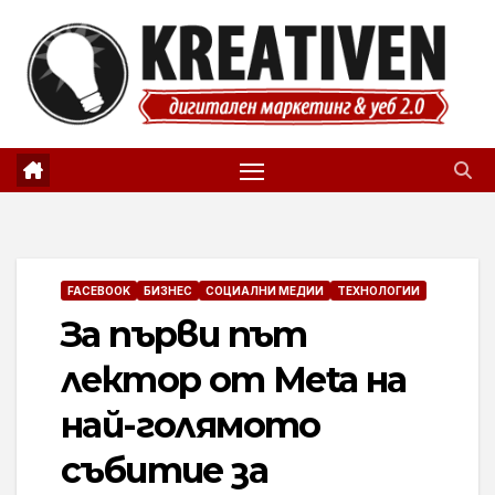
Skip
to
content
FACEBOOK
БИЗНЕС
СОЦИАЛНИ МЕДИИ
ТЕХНОЛОГИИ
За първи път
лектор от Meta на
най-голямото
събитие за