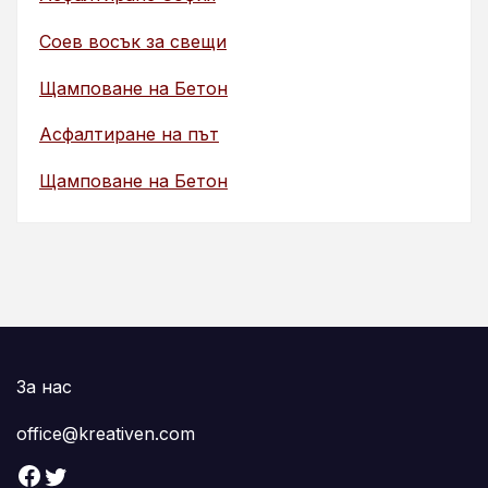
Соев восък за свещи
Щамповане на Бетон
Асфалтиране на път
Щамповане на Бетон
За нас
office@kreativen.com
Facebook
Twitter