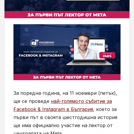
За поредна година, на 11 ноември (петък),
ще се проведе
най-голямото събитие за
Facеbook & Instagram в България
, което за
първи път в своята шестгодишна история
ще има официално участие на лектор от
централата на Meta.