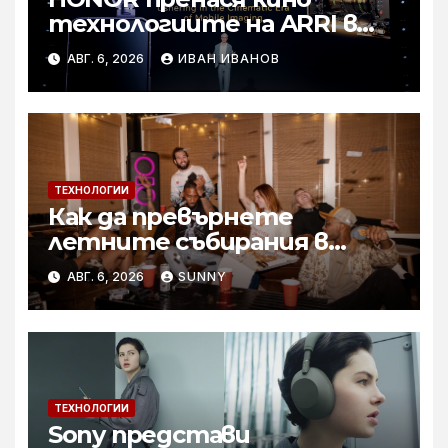
технологиите на ARRI в
мобилното творчество на
АВГ. 6, 2026
ИВАН ИВАНОВ
събитието Imaging
Technology Launch
ТЕХНОЛОГИИ
Как да превърнете
летните събирания в
купон с караоке система
АВГ. 6, 2026
SUNNY
ТЕХНОЛОГИИ
Sony представи