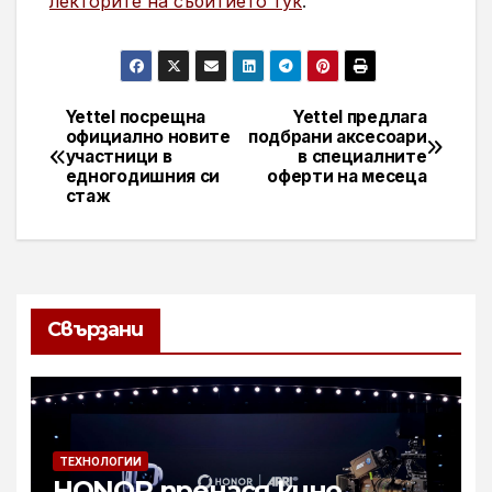
лекторите на събитието тук
.
Yettel посрещна
Yettel предлага
Навигация
официално новите
подбрани аксесоари
участници в
в специалните
едногодишния си
оферти на месеца
стаж
Свързани
ТЕХНОЛОГИИ
HONOR пренася кино