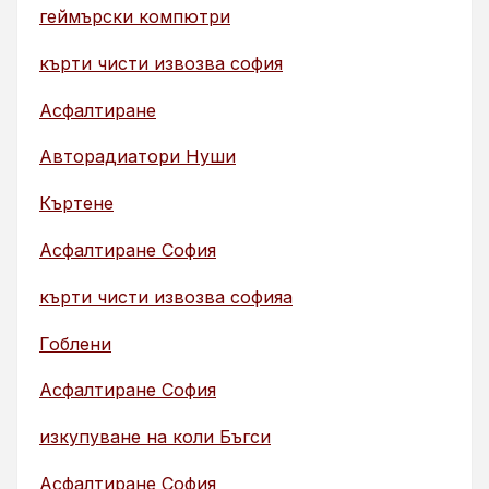
геймърски компютри
кърти чисти извозва софия
Асфалтиране
Авторадиатори Нуши
Къртене
Асфалтиране София
кърти чисти извозва софияа
Гоблени
Асфалтиране София
изкупуване на коли Бъгси
Асфалтиране София