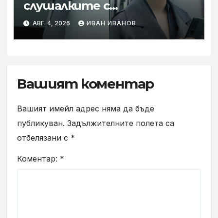
слушалките с
шумопотискане WH-
АВГ. 4, 2026
ИВАН ИВАНОВ
1000XM6 в нов цвят „Olive
Gray“
Вашият коментар
Вашият имейл адрес няма да бъде
публикуван.
Задължителните полета са
отбелязани с
*
Коментар:
*