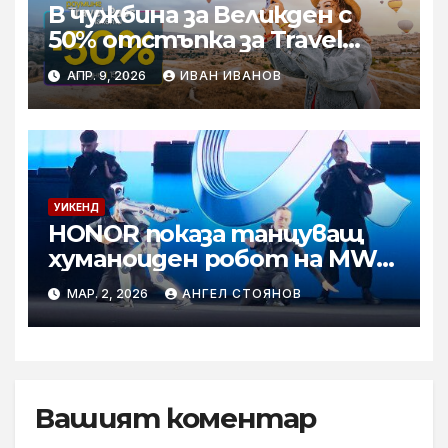
В чужбина за Великден с
50% отстъпка за Travel
Pass роуминг пакети от
АПР. 9, 2026
ИВАН ИВАНОВ
Vivacom
УИКЕНД
HONOR показа танцуващ
хуманоиден робот на MWC
2026
МАР. 2, 2026
АНГЕЛ СТОЯНОВ
Вашият коментар