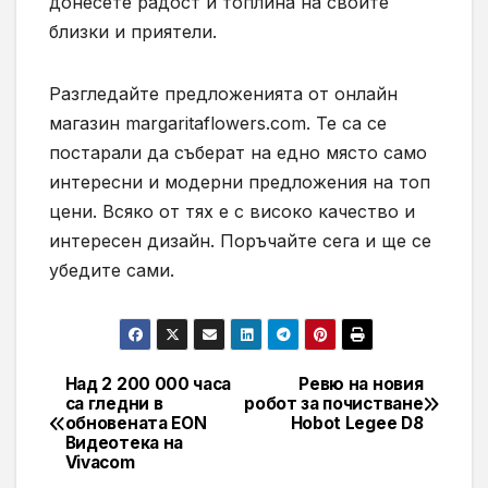
донесете радост и топлина на своите
близки и приятели.
Разгледайте предложенията от онлайн
магазин margaritaflowers.com. Те са се
постарали да съберат на едно място само
интересни и модерни предложения на топ
цени. Всяко от тях е с високо качество и
интересен дизайн. Поръчайте сега и ще се
убедите сами.
Над 2 200 000 часа
Ревю на новия
Навигация
са гледни в
робот за почистване
обновената EON
Hobot Legee D8
Видеотека на
Vivacom