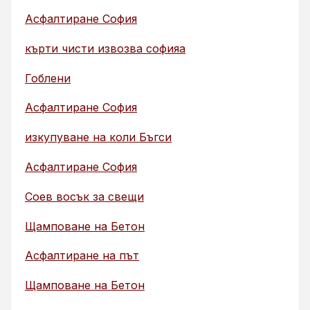
Асфалтиране София
кърти чисти извозва софияа
Гоблени
Асфалтиране София
изкупуване на коли Бъгси
Асфалтиране София
Соев восък за свещи
Щамповане на Бетон
Асфалтиране на път
Щамповане на Бетон