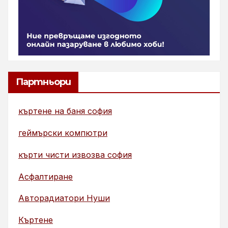
Партньори
къртене на баня софия
геймърски компютри
кърти чисти извозва софия
Асфалтиране
Авторадиатори Нуши
Къртене