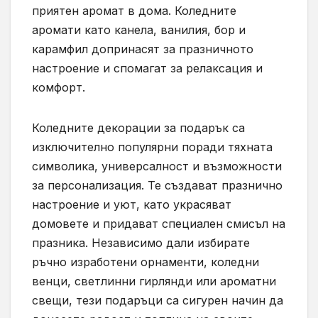
приятен аромат в дома. Коледните
аромати като канела, ванилия, бор и
карамфил допринасят за празничното
настроение и спомагат за релаксация и
комфорт.
Коледните декорации за подарък са
изключително популярни поради тяхната
символика, универсалност и възможности
за персонализация. Те създават празнично
настроение и уют, като украсяват
домовете и придават специален смисъл на
празника. Независимо дали избирате
ръчно изработени орнаменти, коледни
венци, светлинни гирлянди или ароматни
свещи, тези подаръци са сигурен начин да