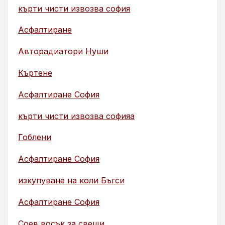
кърти чисти извозва софия
Асфалтиране
Авторадиатори Нуши
Къртене
Асфалтиране София
кърти чисти извозва софияа
Гоблени
Асфалтиране София
изкупуване на коли Бъгси
Асфалтиране София
Соев восък за свещи