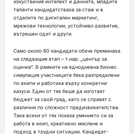
изкуствения интелект и данните, младите
таланти кандидатстваха за стаж и в
отделите по дигитален маркетинг,
мрежови технологии, устойчиво развитие,
вътрешен одит и други.
Само около 80 кандидати обаче преминаха
на следващия етап – т.нар. „център за
оценка“. В рамките на еднодневна бизнес
симулация участниците бяха разпределени
по екипи и работиха върху конкретни
казуси. Един от тях беше да изготвят
бюджет за свой град, като се справят с
различни по сложност предизвикателства.
Така всеки от тях показа умението си за
работа в екип, креативно мислене и
подход в трудни ситуации. Кандидат-