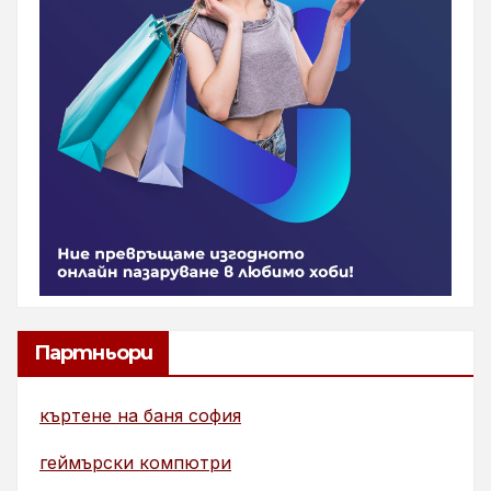
Партньори
къртене на баня софия
геймърски компютри