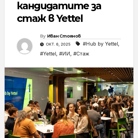
кандидатите за
стаж в Yettel
By
Иван Стоянов
#Hub by Yettel
,
ОКТ. 6, 2025
#Yettel
,
#ИИ
,
#Стаж