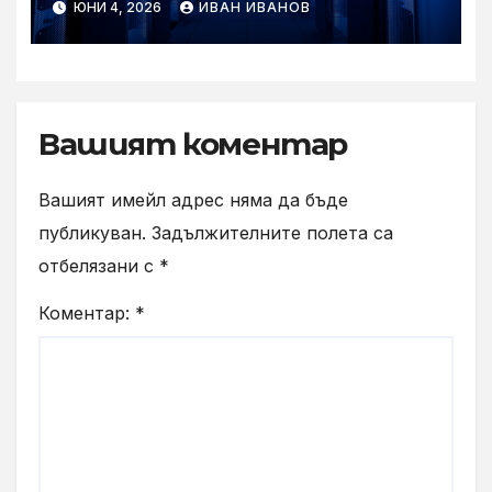
ЮНИ 4, 2026
ИВАН ИВАНОВ
решения на стойност над
290 млн. долара за кампуса
Lake Mariner на TeraWulf,
подкрепен от Google
Вашият коментар
Вашият имейл адрес няма да бъде
публикуван.
Задължителните полета са
отбелязани с
*
Коментар:
*