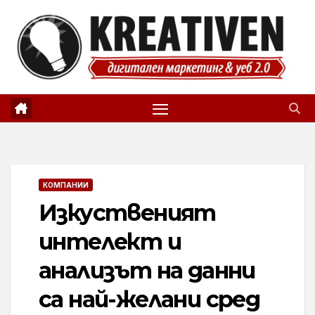
Skip
to
content
КОМПАНИИ
Изкуственият
интелект и
анализът на данни
са най-желани сред