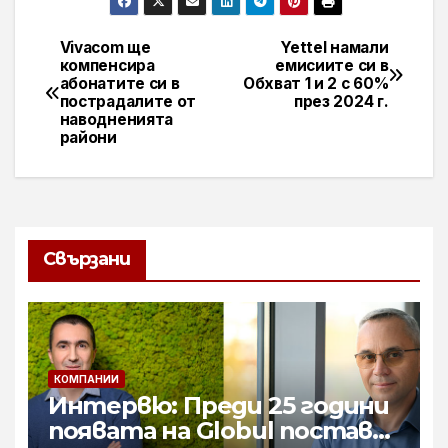
Vivacom ще
Yettel намали
Навигация
компенсира
емисиите си в
абонатите си в
Обхват 1 и 2 с 60%
пострадалите от
през 2024 г.
наводненията
райони
Свързани
КОМПАНИИ
Интервю: Преди 25 години
появата на Globul постави