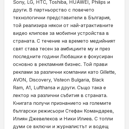
Sony, LG, HTC, Toshiba, HUAWEI, Philips и
други. В партньорство с повечето
технологични представители в България,
той реализира някои от най-атрактивните
видео клипове за мобилни устройства в
страната. С течение на времето медийният
свят става тесен за амбициите му и през
последните години Любашки е фокусиран
основно в рекламния бизнес. Той прави
реклами за различни компании като Gillette,
AVON, Discovery, Visteon Bulgaria, Black
Ram, A1, Lufthansa и други. Също така е
лектор на различни събития в страната.
Книгата получи признанието на големите
български режисьори Стефан Командарев,
Илиян Джевелеков и Ники Илиев. С топли
думи се включи и журналистът и водещ