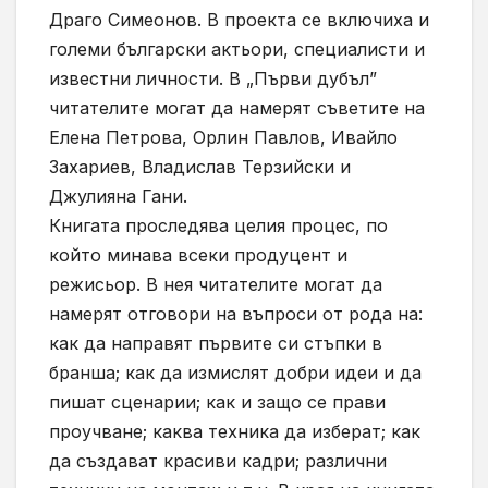
Драго Симеонов. В проекта се включиха и
големи български актьори, специалисти и
известни личности. В „Първи дубъл”
читателите могат да намерят съветите на
Елена Петрова, Орлин Павлов, Ивайло
Захариев, Владислав Терзийски и
Джулияна Гани.
Книгата проследява целия процес, по
който минава всеки продуцент и
режисьор. В нея читателите могат да
намерят отговори на въпроси от рода на:
как да направят първите си стъпки в
бранша; как да измислят добри идеи и да
пишат сценарии; как и защо се прави
проучване; каква техника да изберат; как
да създават красиви кадри; различни