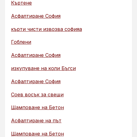
Къртене
Асфалтиране София
кърти чисти извозва софияа
Гоблени
Асфалтиране София
изкупуване на коли Бъгси
Асфалтиране София
Соев восък за свещи
Щамповане на Бетон
Асфалтиране на път
Щамповане на Бетон