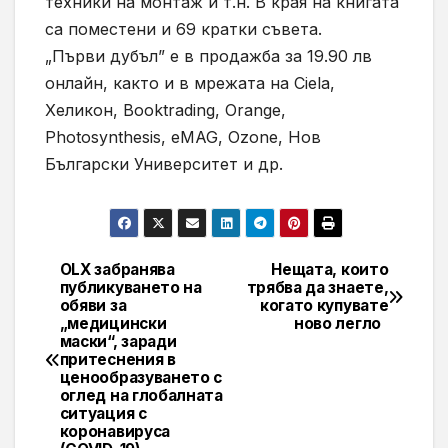
техники на монтаж и т.н. В края на книгата
са поместени и 69 кратки съвета.
„Първи дубъл” е в продажба за 19.90 лв
онлайн, както и в мрежата на Ciela,
Хеликон, Booktrading, Orange,
Photosynthesis, eMAG, Ozone, Нов
Български Университет и др.
OLX забранява
Нещата, които
Навигация
публикуването на
трябва да знаете,
обяви за
когато купувате
„медицински
ново легло
маски“, заради
притеснения в
ценообразуването с
оглед на глобалната
ситуация с
коронавируса