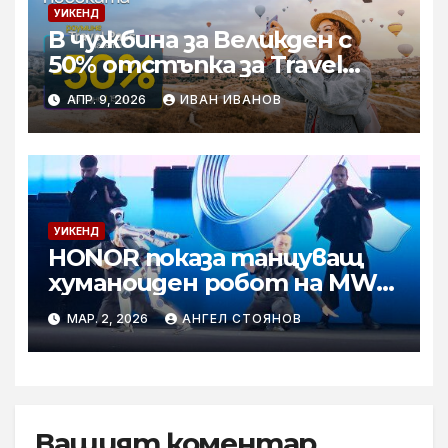
УИКЕНД
В чужбина за Великден с
50% отстъпка за Travel
Pass роуминг пакети от
АПР. 9, 2026
ИВАН ИВАНОВ
Vivacom
УИКЕНД
HONOR показа танцуващ
хуманоиден робот на MWC
2026
МАР. 2, 2026
АНГЕЛ СТОЯНОВ
Вашият коментар