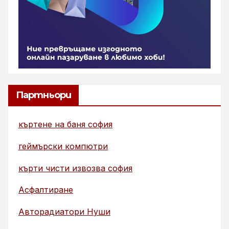
Партньори
къртене на баня софия
геймърски компютри
кърти чисти извозва софия
Асфалтиране
Авторадиатори Нуши