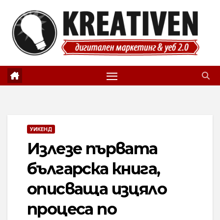
Skip
to
content
УИКЕНД
Излезе първата
българска книга,
описваща изцяло
процеса по