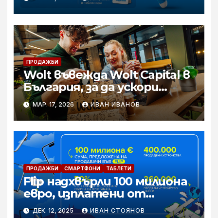
време и нов ритъм на
удобството
ПРОДАЖБИ
Wolt въвежда Wolt Capital в
България, за да ускори
растежа на малкия и
МАР. 17, 2026
ИВАН ИВАНОВ
среден бизнес
ПРОДАЖБИ
СМАРТФОНИ
ТАБЛЕТИ
Flip надхвърли 100 милиона
евро, изплатени от
платформата на
ДЕК. 12, 2025
ИВАН СТОЯНОВ
продавачи на устройства