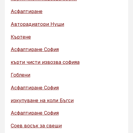
Асфалтиране
Авторадиатори Нуши
Къртене
Асфалтиране София
кърти чисти извозва софияа
Гоблени
Асфалтиране София
изкупуване на коли Бъгси
Асфалтиране София
Соев восък за свещи