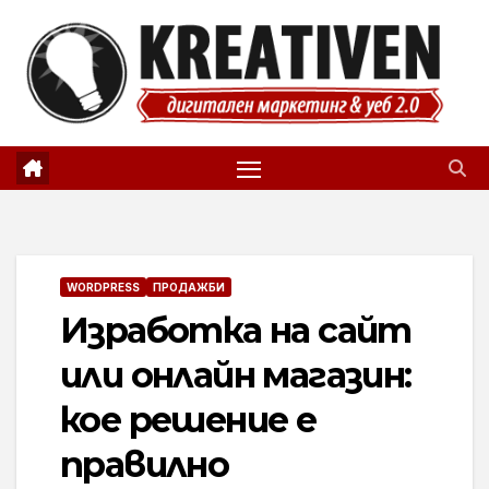
Skip
to
content
WORDPRESS
ПРОДАЖБИ
Изработка на сайт
или онлайн магазин:
кое решение е
правилно