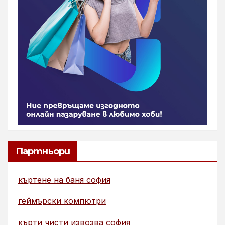
Партньори
къртене на баня софия
геймърски компютри
кърти чисти извозва софия