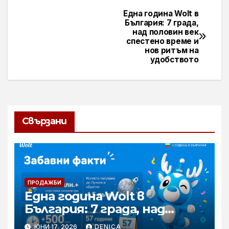
Една година Wolt в
Навигация
България: 7 града,
над половин век
спестено време и
нов ритъм на
удобството
Свързани
ПРОДАЖБИ
Една година Wolt в
България: 7 града, над
половин век спестено
ЮНИ 17, 2026
DENICA