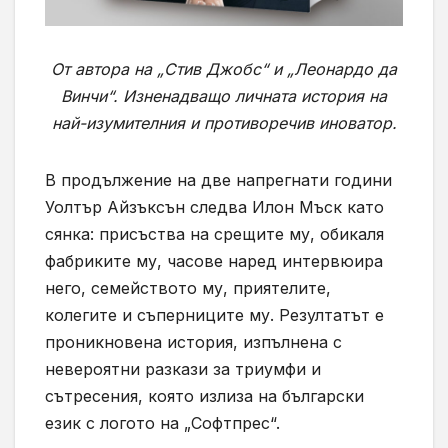
От автора на „Стив Джобс“ и „Леонардо да
Винчи“. Изненадващо личната история на
най-изумителния и противоречив иноватор.
В продължение на две напрегнати години
Уолтър Айзъксън следва Илон Мъск като
сянка: присъства на срещите му, обикаля
фабриките му, часове наред интервюира
него, семейството му, приятелите,
колегите и съперниците му. Резултатът е
проникновена история, изпълнена с
невероятни разкази за триумфи и
сътресения, която излиза на български
език с логото на „Софтпрес“.