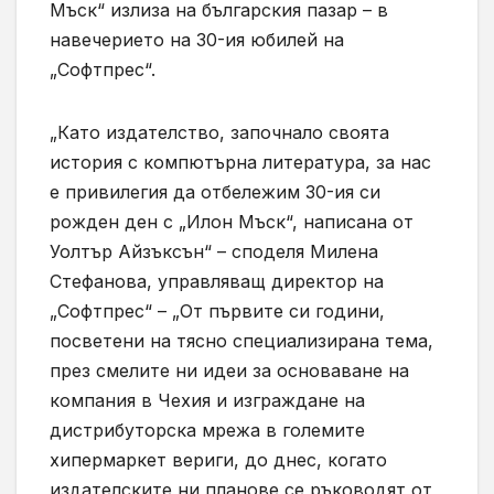
Мъск“ излиза на българския пазар – в
навечерието на 30-ия юбилей на
„Софтпрес“.
„Като издателство, започнало своята
история с компютърна литература, за нас
е привилегия да отбележим 30-ия си
рожден ден с „Илон Мъск“, написана от
Уолтър Айзъксън“ – споделя Милена
Стефанова, управляващ директор на
„Софтпрес“ – „От първите си години,
посветени на тясно специализирана тема,
през смелите ни идеи за основаване на
компания в Чехия и изграждане на
дистрибуторска мрежа в големите
хипермаркет вериги, до днес, когато
издателските ни планове се ръководят от