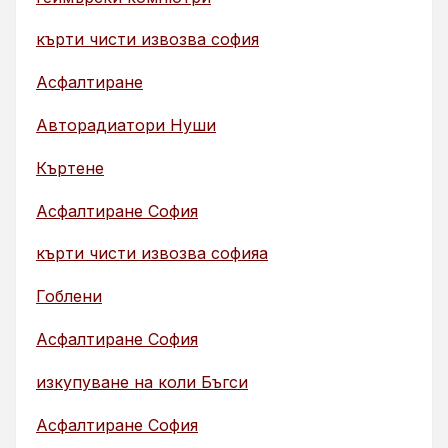
кърти чисти извозва софия
Асфалтиране
Авторадиатори Нуши
Къртене
Асфалтиране София
кърти чисти извозва софияа
Гоблени
Асфалтиране София
изкупуване на коли Бъгси
Асфалтиране София