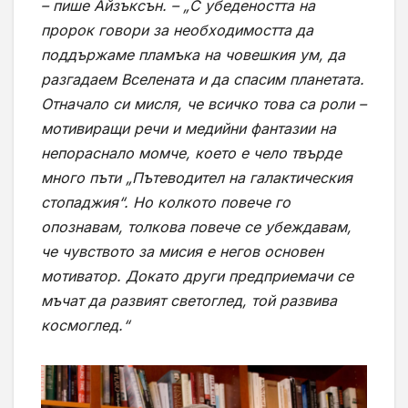
– пише Айзъксън. – „С убедеността на
пророк говори за необходимостта да
поддържаме пламъка на човешкия ум, да
разгадаем Вселената и да спасим планетата.
Отначало си мисля, че всичко това са роли –
мотивиращи речи и медийни фантазии на
непораснало момче, което е чело твърде
много пъти „Пътеводител на галактическия
стопаджия“. Но колкото повече го
опознавам, толкова повече се убеждавам,
че чувството за мисия е негов основен
мотиватор. Докато други предприемачи се
мъчат да развият светоглед, той развива
космоглед.“