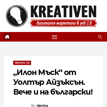
Skip
to
content
ЛИЧНОСТИ
„Илон Мъск“ от
Уолтър Айзъксън.
Вече и на български!
By
denica