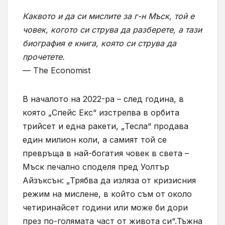
Каквото и да си мислите за г-н Мъск, той е
човек, когото си струва да разберете, а тази
биография е книга, която си струва да
прочетете.
— The Economist
В началото на 2022-ра – след година, в
която „Спейс Екс“ изстрелва в орбита
трийсет и една ракети, „Тесла“ продава
един милион коли, а самият той се
превръща в най-богатия човек в света –
Мъск печално споделя пред Уолтър
Айзъксън: „Трябва да изляза от кризисния
режим на мислене, в който съм от около
четиринайсет години или може би дори
през по-голямата част от живота си“.Тъжна