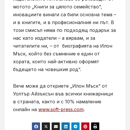
мотото „Книги за цялото семейство“,
иновациите винаги са били основна тема –
и в книгите, и в професионалния ни път. В
този смисъл няма по подходящ подарък за
нас като издатели – а вярвам, и за
читателите ни, – от биографията на Илон
Мъск, който без съмнение е един от
хората, които най-активно оформят
бъдещето на човешкия род“.
Вече може да откриете „Илон Мъск“ от
Уолтър Айзъксън във всички книжарници
в страната, както и с 10% намаление
онлайн на
www.soft-press.com
.