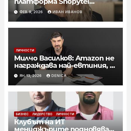
платформа Shopytel
спестява време и носи
ФЕВ. 9, 2026
ИВАН ИВАНОВ
удобство с няколко клика
ЛИЧНОСТИ
Милчо Василков: Amazon не
награждава най-евтиния, а
най-добре представения
ЯН. 13, 2026
DENICA
продукт (Интервю)
БИЗНЕС
ЛИДЕРСТВО
ЛИЧНОСТИ
Клубът на ИТ
мениджърите подновява