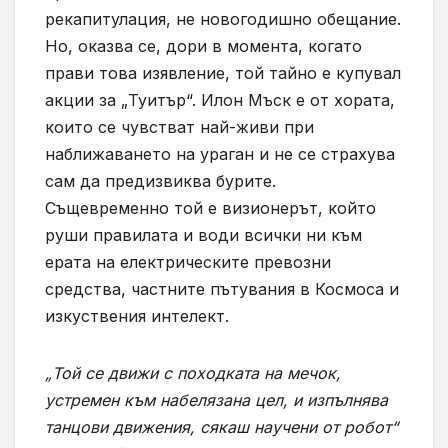
рекапитулация, не новогодишно обещание.
Но, оказва се, дори в момента, когато
прави това изявление, той тайно е купувал
акции за „Туитър“. Илон Мъск е от хората,
които се чувстват най-живи при
наближаването на ураган и не се страхува
сам да предизвиква бурите.
Същевременно той е визионерът, който
руши правилата и води всички ни към
ерата на електрическите превозни
средства, частните пътувания в Космоса и
изкуствения интелект.
„Той се движи с походката на мечок,
устремен към набелязана цел, и изпълнява
танцови движения, сякаш научени от робот“