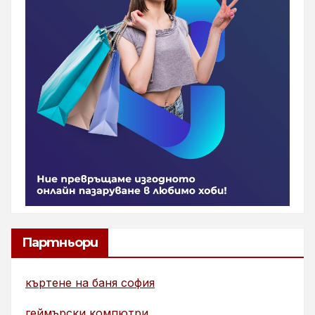
Партньори
къртене на баня софия
геймърски компютри