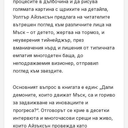
процесите в дълбочина и да рисува
голямата картина с щрихите на детайла,
Уолтър Айзъксън предлага на читателите
вътрешен поглед към различните лица на
Мъск – от детето, жертва на тормоз, и
неуверения тийнейджър, през
вманиачения нърд и лишения от типичната
емпатия многодетен баща, до
неподражаемия визионер, отправил
поглед към звездите.
Основният въпрос в книгата е един: „Дали
демоните, които движат Мъск, са и гориво
за задвижване на иновациите и
прогреса?“. Отговорът се крие в десетки
интервюта и многочасови срещи на живо,
които Айзъксън провежда като