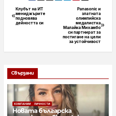
Клубът на ИТ
Panasonic и
Навигация
мениджърите
златната
подновява
олимпийска
дейността си
медалистка
Малайка Михамбо
си партнират за
постигане на цели
за устойчивост
Свързани
КОМПАНИИ
ЛИЧНОСТИ
Новата българска