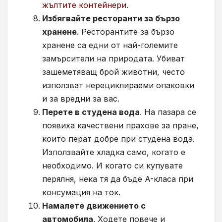
жълтите контейнери
.
Избягвайте ресторанти за бързо
хранене
. Ресторантите за бързо
хранене са едни от най-големите
замърсители на природата. Убиват
зашеметяващ брой животни, често
използват нерециклираеми опаковки
и за вредни за вас.
Перете в студена вода
. На пазара се
появиха качествени прахове за пране,
които перат добре при студена вода.
Използвайте хладка само, когато е
необходимо. И когато си купувате
перялня, нека тя да бъде A-класа при
консумация на ток.
Намалете движението с
автомобила
. Ходете повече и