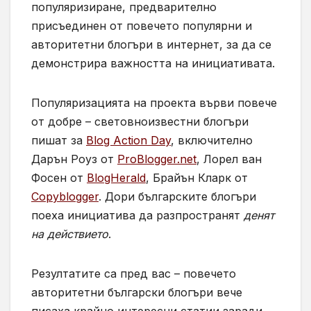
популяризиране, предварително
присъединен от повечето популярни и
авторитетни блогъри в интернет, за да се
демонстрира важността на инициативата.
Популяризацията на проекта върви повече
от добре – световноизвестни блогъри
пишат за
Blog Action Day
, включително
Дарън Роуз от
ProBlogger.net
, Лорел ван
Фосен от
BlogHerald
, Брайън Кларк от
Copyblogger
. Дори българските блогъри
поеха инициатива да разпространят
денят
на действието
.
Резултатите са пред вас – повечето
авторитетни български блогъри вече