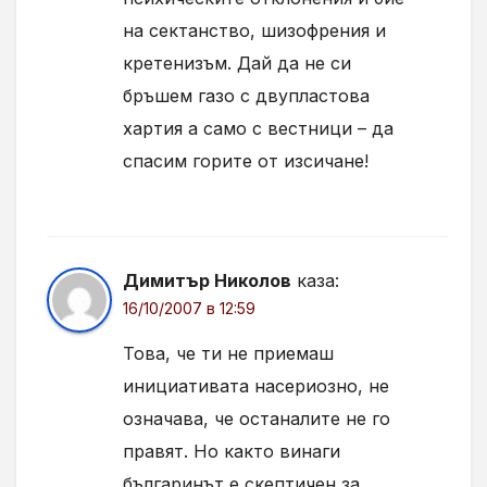
на сектанство, шизофрения и
кретенизъм. Дай да не си
бръшем газо с двупластова
хартия а само с вестници – да
спасим горите от изсичане!
Димитър Николов
каза:
16/10/2007 в 12:59
Това, че ти не приемаш
инициативата насериозно, не
означава, че останалите не го
правят. Но както винаги
българинът е скептичен за