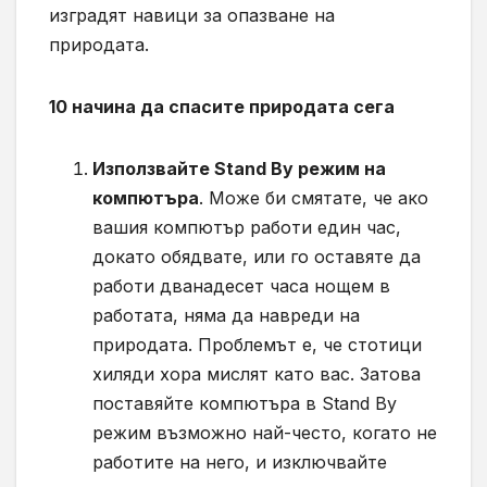
изградят навици за опазване на
природата.
10 начина да спасите природата сега
Използвайте Stand By режим на
компютъра
. Може би смятате, че ако
вашия компютър работи един час,
докато обядвате, или го оставяте да
работи дванадесет часа нощем в
работата, няма да навреди на
природата. Проблемът е, че стотици
хиляди хора мислят като вас. Затова
поставяйте компютъра в Stand By
режим възможно най-често, когато не
работите на него, и изключвайте