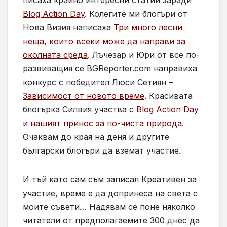
писаха крайно интересни статии заради
Blog Action Day
. Колегите ми блогъри от
Нова Визия написаха
Три много лесни
неща, които всеки може да направи за
околната среда
. Лъчезар и Юри от все по-
развиващия се BGReporter.com направиха
конкурс с победител Люси Сетиян –
Зависимост от новото време
. Красивата
блогърка Силвия участва с
Blog Action Day
и нашият принос за по-чиста природа
.
Очаквам до края на деня и другите
български блогъри да вземат участие.
И тъй като сам съм записал Креативен за
участие, време е да допринеса на света с
моите съвети… Надявам се поне няколко
читатели от предполагаемите 300 днес да