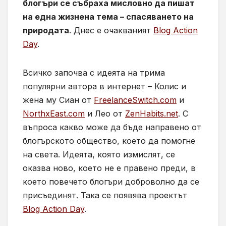
блогъри се събраха мисловно да пишат
на една жизнена тема – спасяването на
природата
. Днес е очакваният
Blog Action
Day
.
Всичко започва с идеята на трима
популярни автора в интернет – Колис и
жена му Сиан от
FreelanceSwitch.com
и
NorthxEast.com
и Лео от
ZenHabits.net
. С
въпроса какво може да бъде направено от
блогърското общество, което да помогне
на света. Идеята, която измислят, се
оказва ново, което не е правено преди, в
което повечето блогъри доброволно да се
присъединят. Така се появява проектът
Blog Action Day
.