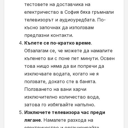
тестовете на доставчика на
електричество в София бяха гръмнали
телевизорът и аудиоуредбата. По-
късно започнах да използвам
предпазни контакти.
Къпете се по-кратко време
.
Обзалагам се, че можете да намалите
къпенето ви с поне пет минути. Освен
това нищо няма да ви попречи да
изключвате водата, когато не я
ползвате, докато сте в банята.
Ползването на вани харчи
изключително количество вода,
затова го избягвайте напълно.
Изключете телевизора час преди
лягане
. Намалете разхода на
електричество и организирайте