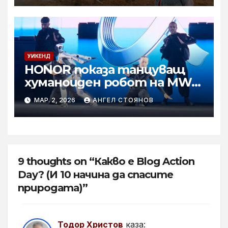
УИКЕНД
HONOR показа танцуващ
хуманоиден робот на MWC
2026
МАР. 2, 2026
АНГЕЛ СТОЯНОВ
9 thoughts on “Какво е Blog Action
Day? (И 10 начина да спасите
природата)”
Тодор Христов
каза: