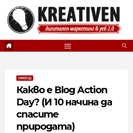
Skip
to
content
УИКЕНД
Какво е Blog Action
Day? (И 10 начина да
спасите
природата)