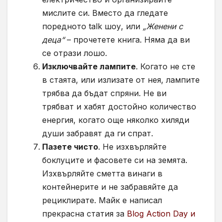
мислите си. Вместо да гледате
поредното talk шоу, или
„Женени с
деца“
– прочетете книга. Няма да ви
се отрази лошо.
Изключвайте лампите
. Когато не сте
в стаята, или излизате от нея, лампите
трябва да бъдат спряни. Не ви
трябват и хабят достойно количество
енергия, когато още няколко хиляди
души забравят да ги спрат.
Пазете чисто
. Не изхвърляйте
боклуците и фасовете си на земята.
Изхвърляйте сметта винаги в
контейнерите и не забравяйте да
рециклирате. Майк е написал
прекрасна статия за
Blog Action Day и