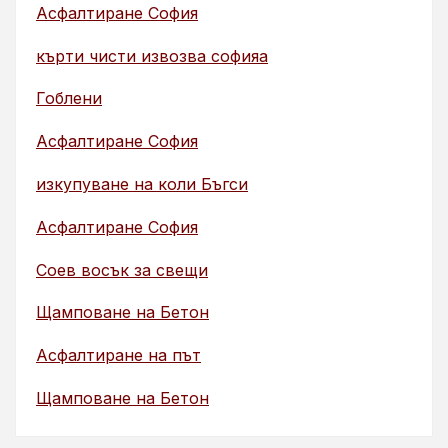
Асфалтиране София
кърти чисти извозва софияа
Гоблени
Асфалтиране София
изкупуване на коли Бъгси
Асфалтиране София
Соев восък за свещи
Щамповане на Бетон
Асфалтиране на път
Щамповане на Бетон