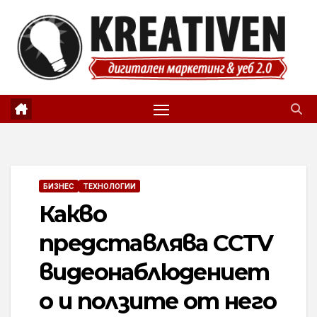
Skip
to
content
БИЗНЕС
ТЕХНОЛОГИИ
Какво
представлява CCTV
видеонаблюдениет
о и ползите от него