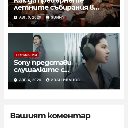
Как да превърнете
летните събирания в
купон с караоке система
АВГ. 6, 2026
SUNNY
ТЕХНОЛОГИИ
Sony представи
слушалките с
шумопотискане WH-
АВГ. 4, 2026
ИВАН ИВАНОВ
1000XM6 в нов цвят „Olive
Gray“
Вашият коментар