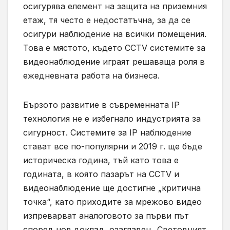
осигурява елемент на защита на приземния
етаж, тя често е недостатъчна, за да се
осигури наблюдение на всички помещения.
Това е мястото, където CCTV системите за
видеонаблюдение играят решаваща роля в
ежедневната работа на бизнеса.
Бързото развитие в съвременната IP
технология не е избегнало индустрията за
сигурност. Системите за IP наблюдение
стават все по-популярни и 2019 г. ще бъде
историческа година, тъй като това е
годината, в която пазарът на CCTV и
видеонаблюдение ще достигне „критична
точка“, като приходите за мрежово видео
изпреварват аналогoвото за първи път
според нов доклад, озаглавен „Световният