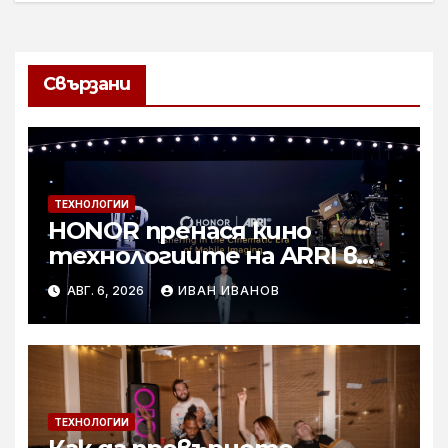
Свързани
ТЕХНОЛОГИИ
HONOR пренася кино
технологиите на ARRI в
мобилното творчество на
АВГ. 6, 2026
ИВАН ИВАНОВ
събитието Imaging
Technology Launch
ТЕХНОЛОГИИ