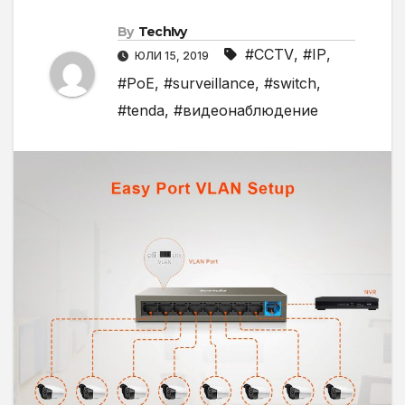
By
TechIvy
#CCTV
,
#IP
,
ЮЛИ 15, 2019
#PoE
,
#surveillance
,
#switch
,
#tenda
,
#видеонаблюдение