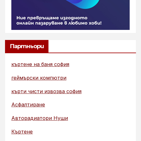
Партньори
къртене на баня софия
геймърски компютри
кърти чисти извозва софия
Асфалтиране
Авторадиатори Нуши
Къртене