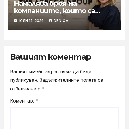
Намалява броя на
компаниите, които са
готови за мащабното
ЮЛИ 14, 2026
DENICA
внедряване на AI
Вашият коментар
Вашият имейл адрес няма да бъде
публикуван.
Задължителните полета са
отбелязани с
*
Коментар:
*