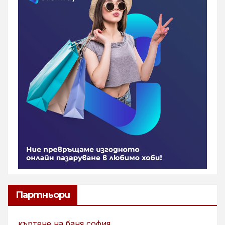
Партньори
къртене на баня софия