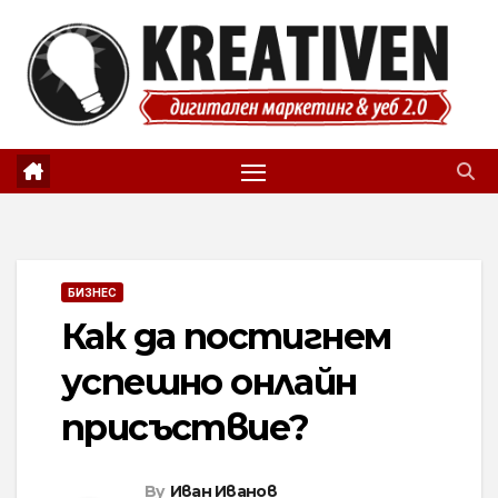
Skip
to
content
БИЗНЕС
Как да постигнем
успешно онлайн
присъствие?
By
Иван Иванов