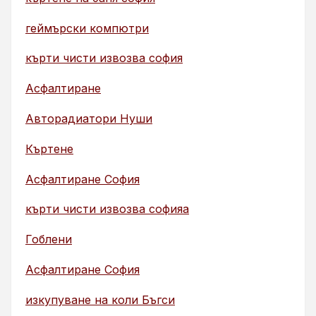
геймърски компютри
кърти чисти извозва софия
Асфалтиране
Авторадиатори Нуши
Къртене
Асфалтиране София
кърти чисти извозва софияа
Гоблени
Асфалтиране София
изкупуване на коли Бъгси