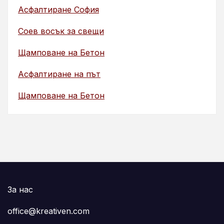
Асфалтиране София
Соев восък за свещи
Щамповане на Бетон
Асфалтиране на път
Щамповане на Бетон
За нас
office@kreativen.com