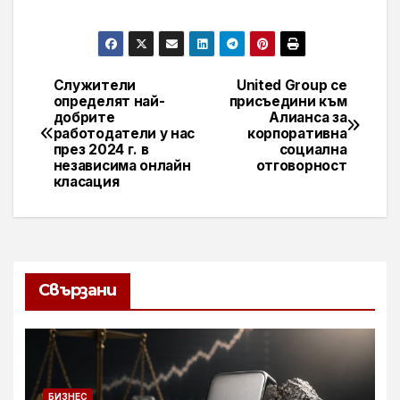
Служители
United Group се
Навигация
определят най-
присъедини към
добрите
Алианса за
работодатели у нас
корпоративна
през 2024 г. в
социална
независима онлайн
отговорност
класация
Свързани
БИЗНЕС