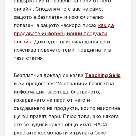
съдържание и правене на пари от него
онлайн . Споделям го с вас не само,
защото е безплатен и изключително
полезен, а защото наскоро писах
как да
продавате информационни продукти
онлайн
. Докладът наистина допълва и
пояснява повечето теми, повдигнати в
тази статия.
Безплатния доклад се казва
Teaching Sells
и ви предоставя 24 страници безплатна
информация, засягаща блогването,
изкарването на пари от него и
създаването на продукти, които наистина
ще ви правят пари. Плюс това, ако някога
сте се чудили какво общо имат НАСА,
рурските космонавти и групата Секс