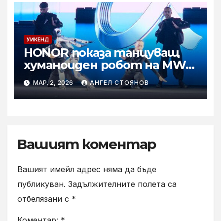
УИКЕНД
HONOR показа танцуващ
хуманоиден робот на MWC
2026
МАР. 2, 2026
АНГЕЛ СТОЯНОВ
Вашият коментар
Вашият имейл адрес няма да бъде
публикуван.
Задължителните полета са
отбелязани с
*
Коментар:
*