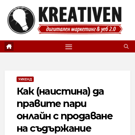
Skip
to
content
УИКЕНД
Как (наистина) да
правите пари
онлайн с продаване
на съдържание