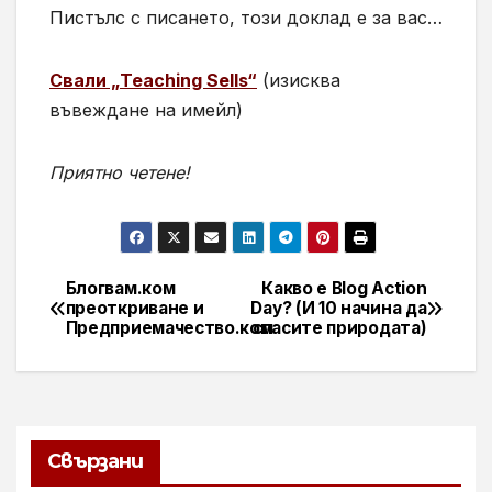
Пистълс с писането, този доклад е за вас…
Свали „Teaching Sells“
(изисква
въвеждане на имейл)
Приятно четене!
Блогвам.ком
Какво е Blog Action
Навигация
преоткриване и
Day? (И 10 начина да
Предприемачество.ком
спасите природата)
Свързани