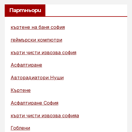
Партньори
къртене на баня софия
геймърски компютри
кърти чисти извозва софия
Асфалтиране
Авторадиатори Нуши
Къртене
Асфалтиране София
кърти чисти извозва софияа
Гоблени