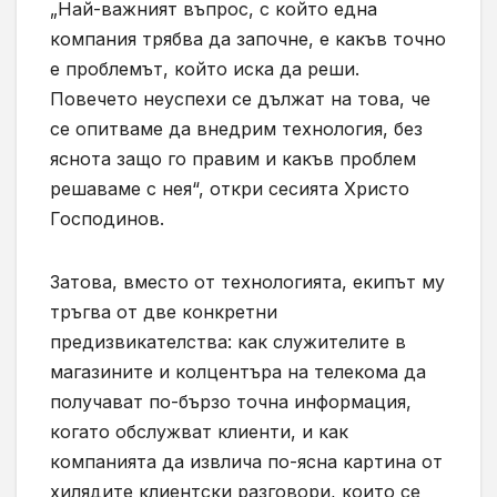
„Най-важният въпрос, с който една
компания трябва да започне, е какъв точно
е проблемът, който иска да реши.
Повечето неуспехи се дължат на това, че
се опитваме да внедрим технология, без
яснота защо го правим и какъв проблем
решаваме с нея“, откри сесията Христо
Господинов.
Затова, вместо от технологията, екипът му
тръгва от две конкретни
предизвикателства: как служителите в
магазините и колцентъра на телекома да
получават по-бързо точна информация,
когато обслужват клиенти, и как
компанията да извлича по-ясна картина от
хилядите клиентски разговори, които се