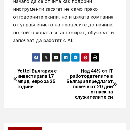
начало да се отчита как подобни
инструменти засягат не само пряко
отговорните екипи, но и цялата компания –
от управлението на процесите до начина,
по който хората се ангажират, обучават и
започват да работят с AI.
Yettel България е
Над 44% от IT
Навигация
инвестирала 1.7
работодателите в
млрд. евро за 25
България предлагат
години
повече от 20 дни
отпуск на
служителите си