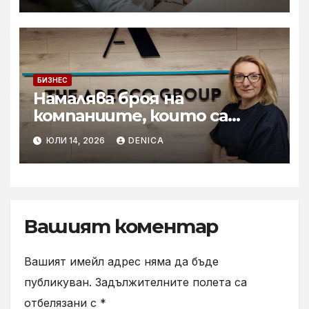
БИЗНЕС
Намалява броя на
компаниите, които са
готови за мащабното
ЮЛИ 14, 2026
DENICA
внедряване на AI
Вашият коментар
Вашият имейл адрес няма да бъде
публикуван.
Задължителните полета са
отбелязани с
*