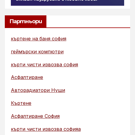
Партньори
къртене на баня софия
геймърски компютри
кърти чисти извозва софия
Асфалтиране
Авторадиатори Нуши
Къртене
Асфалтиране София
кърти чисти извозва софияа