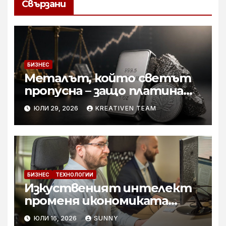
Свързани
БИЗНЕС
Металът, който светът
пропусна – защо платината
е тихата аристократка
ЮЛИ 29, 2026
KREATIVEN TEAM
сред инвестициите?
БИЗНЕС
ТЕХНОЛОГИИ
Изкуственият интелект
променя икономиката
софтуерните решение за
ЮЛИ 16, 2026
SUNNY
бизнеса