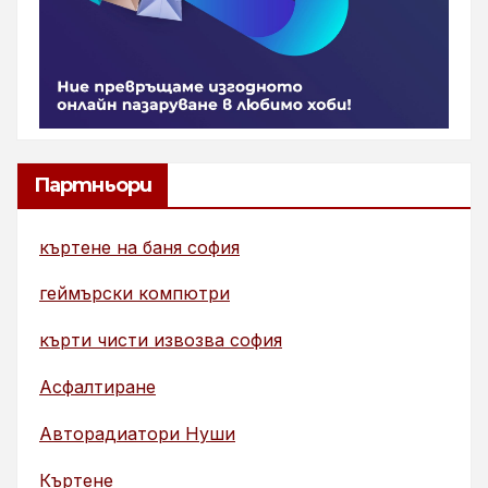
Партньори
къртене на баня софия
геймърски компютри
кърти чисти извозва софия
Асфалтиране
Авторадиатори Нуши
Къртене