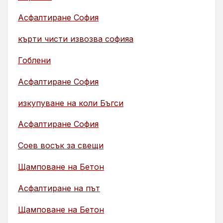
Асфалтиране София
кърти чисти извозва софияа
Гоблени
Асфалтиране София
изкупуване на коли Бъгси
Асфалтиране София
Соев восък за свещи
Щамповане на Бетон
Асфалтиране на път
Щамповане на Бетон