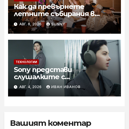
Как да превърнете
летните събирания в
купон с караоке система
АВГ. 6, 2026
SUNNY
ТЕХНОЛОГИИ
Sony представи
слушалките с
шумопотискане WH-
АВГ. 4, 2026
ИВАН ИВАНОВ
1000XM6 в нов цвят „Olive
Gray“
Вашият коментар