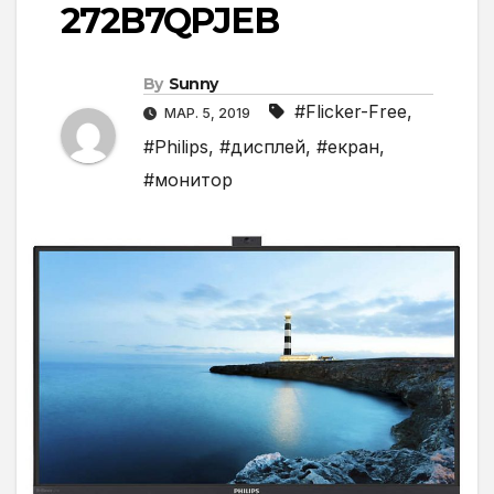
272B7QPJEB
By
Sunny
#Flicker-Free
,
МАР. 5, 2019
#Philips
,
#дисплей
,
#екран
,
#монитор