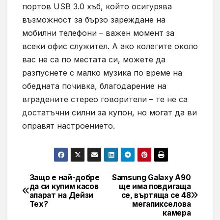
портов USB 3.0 хъб, който осигурява
възможност за бързо зареждане на
мобилни телефони – важен момент за
всеки офис служител. А ако колегите около
вас не са по местата си, можете да
разпуснете с малко музика по време на
обедната почивка, благодарение на
вградените стерео говорители – те не са
достатъчни силни за купон, но могат да ви
оправят настроението.
Защо е най-добре
Samsung Galaxy A90
Навигация
да си купим касов
ще има повдигаща
апарат на Дейзи
се, въртяща се 48
Тех?
мегапикселова
камера