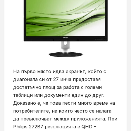
На първо място идва екранът, който с
диагонала си от 27 инча предоставя
достатъчно площ за работа с големи
таблици или документи един до друг.
Доказано е, че това пести много време на
потребителите, на които често се налага
да превключват между приложенията. При
Philips 272B7 резолюцията е QHD –