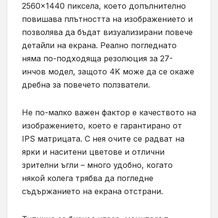
2560×1440 пиксела, което допълнително
повишава плътността на изображението и
позволява да бъдат визуализирани повече
детайли на екрана. Реално погледнато
няма по-подходяща резолюция за 27-
инчов модел, защото 4K може да се окаже
дребна за повечето ползватели.
Не по-малко важен фактор е качеството на
изображението, което е гарантирано от
IPS матрицата. С нея очите се радват на
ярки и наситени цветове и отлични
зрителни ъгли – много удобно, когато
някой колега трябва да погледне
съдържанието на екрана отстрани.