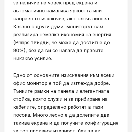
за наличие на човек пред екрана и
автоматично намалява яркостта или
направо го изключва, ако такъв липсва.
Казано с други думи, мониторът сам
реализира немалка икономия на енергия
(Philips твърди, че може да достигне до
80%), без да ви се налага да правите
никакво усилие.
Едно от основните изисквания към всеки
офис монитор е той да изглежда добре.
Тънките рамки на панела и елегантната
стойка, която служи и за прибиране на
кабелите, определено работят в тази
посока. Много лесно е да долепите два
такива екрана и да получите конфигурация
за топ производителност, без да ви