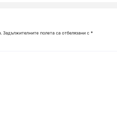
ребители
.
Задължителните полета са отбелязани с
*