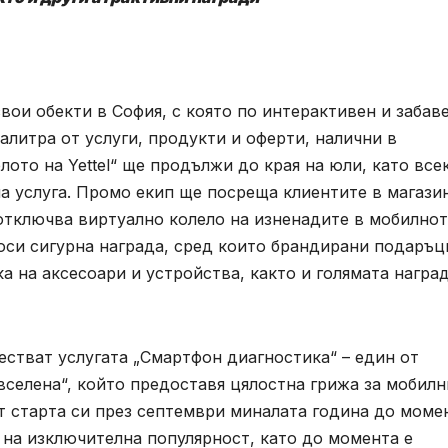
свои обекти в София, с която по интерактивен и забав
алитра от услуги, продукти и оферти, налични в
лото на Yettel“ ще продължи до края на юли, като все
а услуга. Промо екип ще посреща клиентите в магази
 отключва виртуално колело на изненадите в мобилно
оси сигурна награда, сред които брандирани подаръц
ка на аксесоари и устройства, както и голямата наград
естват услугата „Смартфон диагностика“ – един от
селена“, който предоставя цялостна грижа за мобилн
т старта си през септември миналата година до моме
 на изключителна популярност, като до момента е