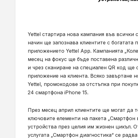
Yettel стартира нова кампания във всички 
начин ще запознава клиентите с богатата п
приложението Yettel App. Кампанията „Коле
месец на фокус ще бъде поставена различн
и чрез сканиране на специален QR код ще
приложение на клиента. Всяко завъртане н
Yettel, промокодове за отстъпка при покуп
24 смартфона iPhone 15.
През месец април клиентите ще могат да т
ключовите елементи на пакета „Смартфон в
устройства през целия им жизнен цикъл. О
услугата „Смартфон диагностика“ се радва