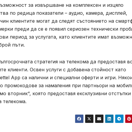
възможност за извършване на комплексен и изцяло
ва по редица показатели – аудио, камера, дисплей,
начин клиентите могат да следят състоянието на смарт
мерки преди да се е появил сериозен технически проб
тови период за услугата, като клиентите имат възмож
брой пъти.
 дългосрочната стратегия на телекома да предоставя в
ите клиенти. Освен услуги с добавена стойност като
ttel App са налични и специални оферти и игри. Няко
п до промокодове за намаления при партньори на мобил
мо вторник“, която предоставя ексклузивни отстъпки
а телекома.