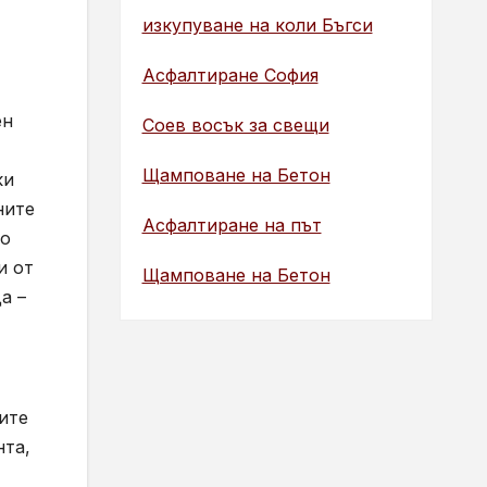
изкупуване на коли Бъгси
Асфалтиране София
ен
Соев восък за свещи
Щамповане на Бетон
ки
ните
Асфалтиране на път
то
и от
Щамповане на Бетон
а –
ите
нта,