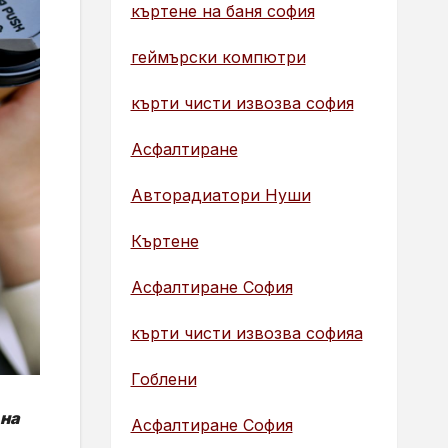
къртене на баня софия
геймърски компютри
кърти чисти извозва софия
Асфалтиране
Авторадиатори Нуши
Къртене
Асфалтиране София
кърти чисти извозва софияа
Гоблени
 на
Асфалтиране София