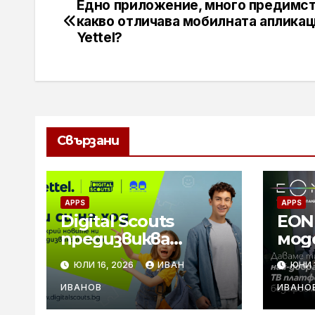
Едно приложение, много предимст
Навигация
какво отличава мобилната апликац
Yettel?
Свързани
APPS
APPS
Digital Scouts
EON
предизвиква
мод
децата до 14
тел
ЮЛИ 16, 2026
ИВАН
ЮНИ 1
години с нова
при
онлайн игра
пов
ИВАНОВ
ИВАНО
за всички