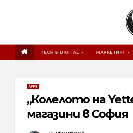
Skip
to
content
TECH & DIGITAL
МАРКЕТИНГ
APPS
„Колелото на Yett
магазини в София