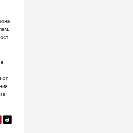
фона
лем.
ност
се
и от
ния
 за