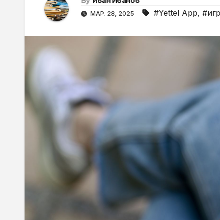
By
Иван Иванов
#Yettel App
,
#иг
МАР. 28, 2025