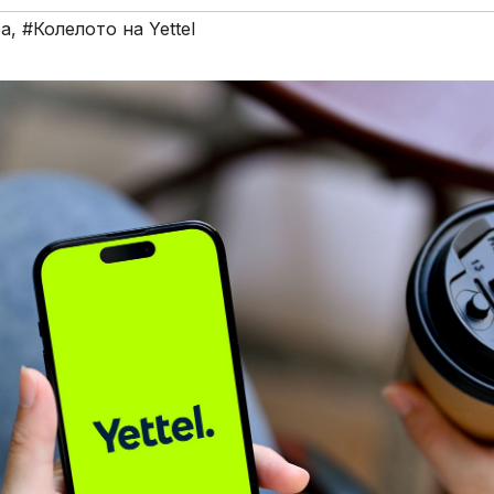
ра
,
#Колелото на Yettel