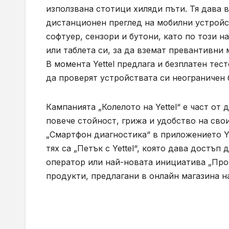
използвана стотици хиляди пъти. Тя дава 
дистанционен преглед на мобилни устройст
софтуер, сензори и бутони, като по този 
или таблета си, за да вземат превантивни 
В момента Yettel предлага и безплатен тес
да проверят устройствата си неограничен 
Кампанията „Колелото на Yettel“ е част от
повече стойност, грижа и удобство на сво
„Смартфон диагностика“ в приложението Ye
тях са „Петък с Yettel“, която дава достъ
оператор или най-новата инициатива „Про
продукти, предлагани в онлайн магазина н