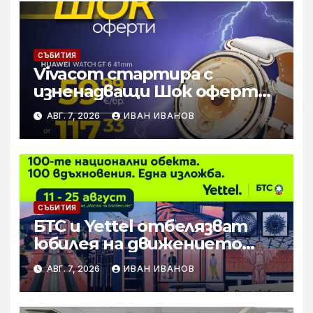
СЪБИТИЯ
Vivacom стартира с
изненадващи Шок оферти
през август онлайн
АВГ. 7, 2026
ИВАН ИВАНОВ
СЪБИТИЯ
БТС и Yettel отбелязват
юбилея на движението
„Опознай България – 100
АВГ. 7, 2026
ИВАН ИВАНОВ
национални туристически
обекта“ със специална