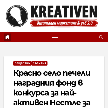
Skip
to
content
ОБЩЕСТВО
СЪБИТИЯ
Красно село печели
наградния фонд в
конкурса за най-
активен Нестле за