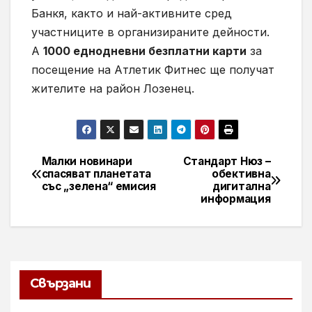
Банкя, както и най-активните сред
участниците в организираните дейности.
А
1000 еднодневни безплатни карти
за
посещение на Атлетик Фитнес ще получат
жителите на район Лозенец.
Малки новинари
Стандарт Нюз –
Навигация
спасяват планетата
обективна
със „зелена“ емисия
дигитална
информация
Свързани