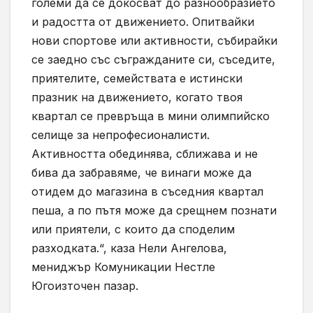
големи да се докосват до разнообразието
и радостта от движението. Опитвайки
нови спортове или активности, събирайки
се заедно със съгражданите си, съседите,
приятелите, семействата е истински
празник на движението, когато твоя
квартал се превръща в мини олимпийско
селище за непрофесионалисти.
Активността обединява, сближава и не
бива да забравяме, че винаги може да
отидем до магазина в съседния квартал
пеша, а по пътя може да срещнем познати
или приятели, с които да споделим
разходката.“, каза Нели Ангелова,
мениджър Комуникации Нестле
Югоизточен пазар.