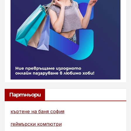
Партньори
къртене на баня софия
геймърски компютри