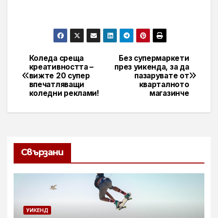
Коледа среща
Без супермаркети
Навигация
креативността –
през уикенда, за да
вижте 20 супер
пазарувате от
впечатляващи
кварталното
коледни реклами!
магазинче
Свързани
УИКЕНД