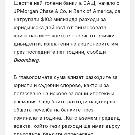
Шестте най-големи банки в САЩ, начело с
JPMorgan Chase & Co. и Bank of America, са
натрупали $103 милиарда разходи за
юридическа дейност от финансовата
криза насам — което е повече от всички
дивиденти, изплатени на акционерите им
през последните пет години, съобщи
Bloomberg
.
В главоломната сума влизат разходите за
юристи и съдебни спорове, както и за
погасяване на искове за лоши ипотеки и
вземания. Съдебните разходи надхвърлят
общата печалба на банките през
изминалата година. „Като вземем предвид
ефекта, който тези разходи ще имат върху
приходите, банките определено