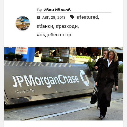
By
Иван Иванов
#featured
,
АВГ. 28, 2013
#банки
,
#разходи
,
#съдебен спор