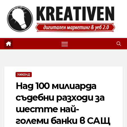
Skip
to
content
УИКЕНД
Над 100 милиарда
съдебни разходи за
шестте най-
големи банки в САЩ