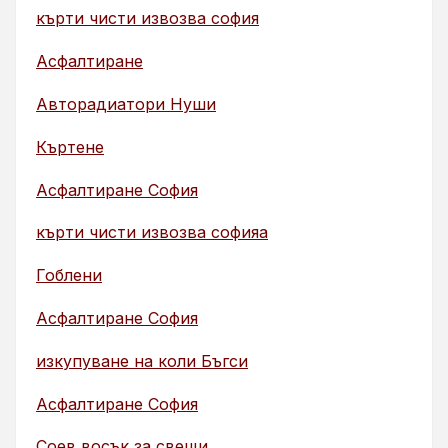
кърти чисти извозва софия
Асфалтиране
Авторадиатори Нуши
Къртене
Асфалтиране София
кърти чисти извозва софияа
Гоблени
Асфалтиране София
изкупуване на коли Бъгси
Асфалтиране София
Соев восък за свещи