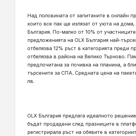
Над половината от запитаните в онлайн пр
които все пак ще излязат от уюта на дома
България. По-малко от 10% от участниците
предложенията на OLX България най-търсен
отбелязва 12% ръст в категорията преди пр
отбелязва в района на Велико Търново. Па
предпочитана за почивка на планина, а бли
търсените за СПА. Средната цена на пакет
лв.
OLX България предлага идеалното решение
бъдат продадени след празниците в платфо
регистрирала ръст на обявите в категории