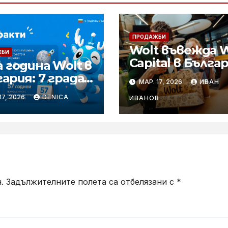
ПРОДАЖБИ
Wolt въвежда W
ЖБИ
Capital в Българ
 година Wolt в
за да ускори
я: 7 града,
МАР. 17, 2026
ИВАН
растежа на
половин век
7, 2026
DENICA
малкия и среде
ИВАНОВ
стено време и
бизнес
 ритъм на
бството
.
Задължителните полета са отбелязани с
*