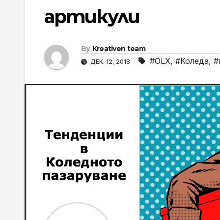
артикули
By
Kreativen team
#OLX
,
#Коледа
,
#
ДЕК. 12, 2018