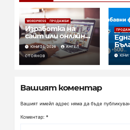
WORDPRESS
ПРОДАЖБИ
Изработка на
ПРОДА
сайт или онлайн
Една
магазин: кое
Българи
ЮНИ 24, 2026
АНГЕЛ
решение е
над 
ЮНИ 1
правилно
СТОЯНОВ
спе
нов
удо
Вашият коментар
Вашият имейл адрес няма да бъде публикуван
Коментар:
*