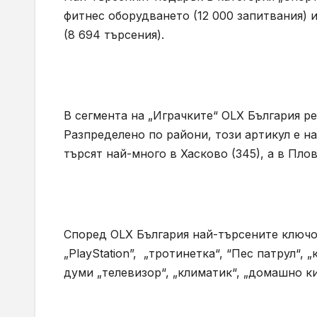
фитнес оборудването (12 000 запитвания) 
(8 694 търсения).
В сегмента на „Играчките“ OLX България р
Разпределено по райони, този артикул е н
търсят най-много в Хасково (345), а в Плов
Според OLX България най-търсените ключов
„PlayStation”, „тротинетка“, “Пес патрул“,
думи „телевизор“, „климатик“, „домашно кин