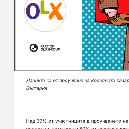
Данните са от проучване за Коледното паза
България
Над 30% от участниците в проучването на 
подаръци, като почти 80% от всички запит