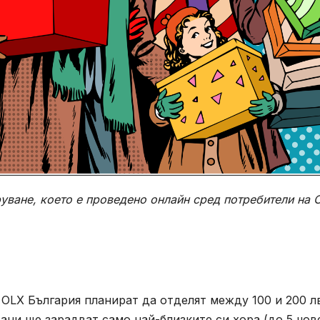
руване, което е проведено онлайн сред потребители на
OLX България планират да отделят между 100 и 200 лв
ани ще зарадват само най-близките си хора (до 5 чове