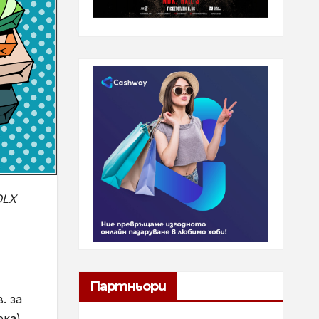
OLX
Партньори
. за
ка).