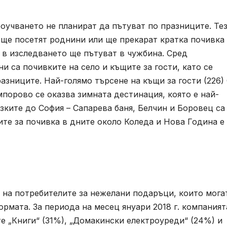
оучването не планират да пътуват по празниците. Тез
, ще посетят роднини или ще прекарат кратка почивка
 в изследването ще пътуват в чужбина. Сред
и са почивките на село и къщите за гости, като се
азниците. Най-голямо търсене на къщи за гости (226)
мпорово се оказва зимната дестинация, която е най-
зките до София – Сапарева баня, Белчин и Боровец са
ите за почивка в дните около Коледа и Нова Година е
 на потребителите за нежелани подаръци, които мога
рмата. За периода на месец януари 2018 г. компаният
те „Книги“ (31%), „Домакински електроуреди“ (24%) и