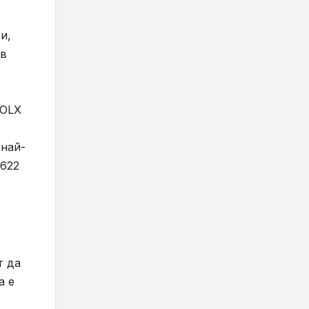
и,
 в
 OLX
 най-
 622
т да
а е