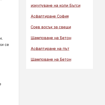
изкупуване на коли Бъгси
Асфалтиране София
Соев восък за свещи
Щамповане на Бетон
и.
ки се
Асфалтиране на път
Щамповане на Бетон
е