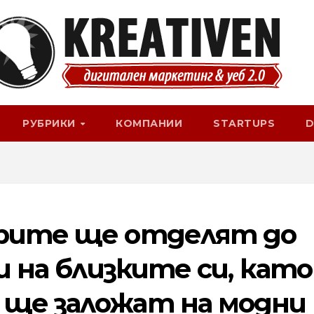
РУБРИКИ
КОМПАНИИ
STARTUPS
D
арите ще отделят до
ци на близките си, като
 ще заложат на модни