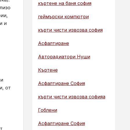
къртене на баня софия
близо
рии,
геймърски компютри
и и
кърти чисти извозва софия
Асфалтиране
Авторадиатори Нуши
Къртене
ни
Асфалтиране София
и, от
кърти чисти извозва софияа
Гоблени
Асфалтиране София
от