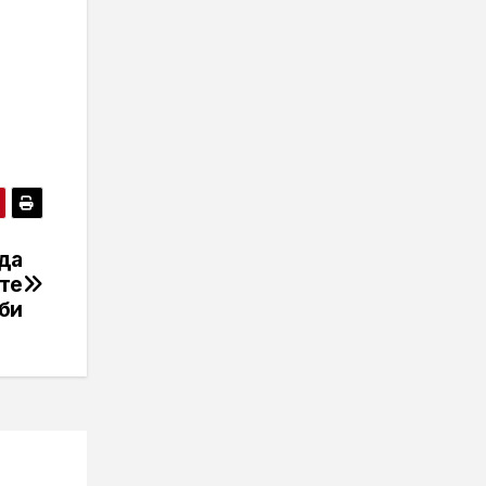
 да
те
би