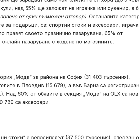
ули, над 55% ще заложат на играчка или сувенир, а 
повече от един възможен отговор)
. Останалите катего
 за подаръци, са: спортни стоки и аксесоари, играчк
то правят своето празнично пазаруване, 65% от
 онлайн пазаруване с ходене по магазините.
ория „Мода“ за района на София (31 403 търсения),
елите в Пловдив (15 678), а във Варна са регистрира
.). Над 60% от обявите в секция „Мода“ на OLX са нов
30 789 са аксесоари.
ни стоки“ е велосипедът (37 500 търсения), следван 