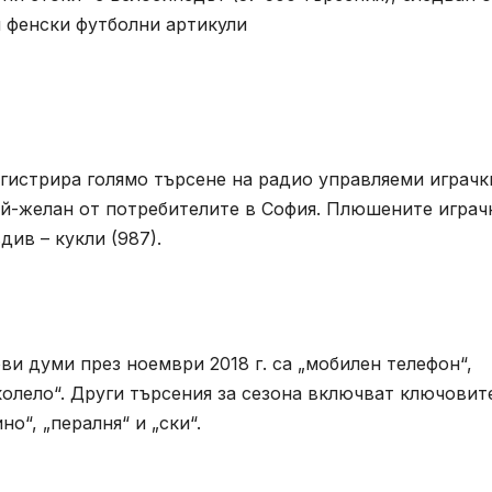
и фенски футболни артикули
егистрира голямо търсене на радио управляеми играчк
ай-желан от потребителите в София. Плюшените играч
див – кукли (987).
и думи през ноември 2018 г. са „мобилен телефон“,
 „колело“. Други търсения за сезона включват ключовит
о“, „пералня“ и „ски“.