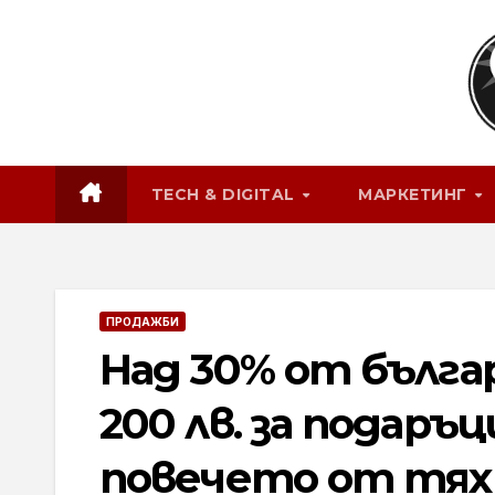
Skip
to
content
TECH & DIGITAL
МАРКЕТИНГ
ПРОДАЖБИ
Над 30% от бълг
200 лв. за подаръ
повечето от тях