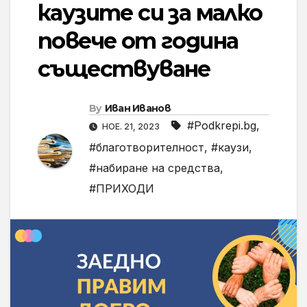
каузите си за малко
повече от година
съществуване
By
Иван Иванов
#Podkrepi.bg
,
НОЕ. 21, 2023
#благотворителност
,
#каузи
,
#набиране на средства
,
#ПРИХОДИ