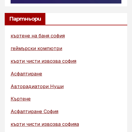
Партньори
къртене на баня софия
геймърски компютри
кърти чисти извозва софия
Асфалтиране
Авторадиатори Нуши
Къртене
Асфалтиране София
кърти чисти извозва софияа