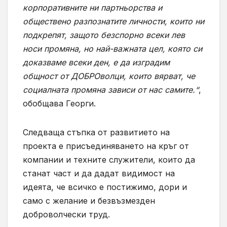
корпоративните ни партньорства и
обществено разпознатите личности, които ни
подкрепят, защото безспорно всеки лев
носи промяна, но най-важната цел, която си
доказваме всеки ден, е да изградим
общност от ДОБРОволци, които вярват, че
социалната промяна зависи от нас самите.“
,
обобщава Георги.
Следваща стъпка от развитието на
проекта е присъединяването на кръг от
компании и техните служители, които да
станат част и да дадат видимост на
идеята, че всичко е постижимо, дори и
само с желание и безвъзмезден
доброволчески труд.