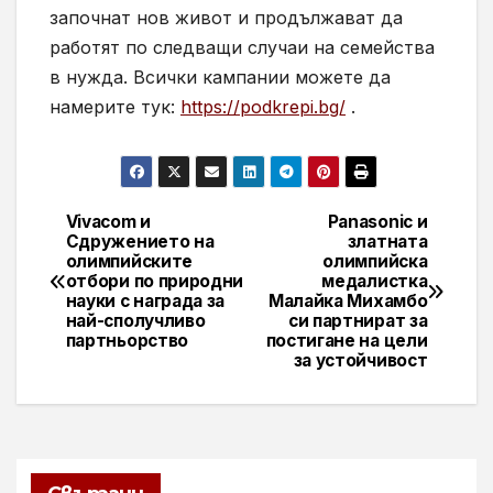
започнат нов живот и продължават да
работят по следващи случаи на семейства
в нужда. Всички кампании можете да
намерите тук:
https://podkrepi.bg/
.
Vivacom и
Panasonic и
Навигация
Сдружението на
златната
олимпийските
олимпийска
отбори по природни
медалистка
науки с награда за
Малайка Михамбо
най-сполучливо
си партнират за
партньорство
постигане на цели
за устойчивост