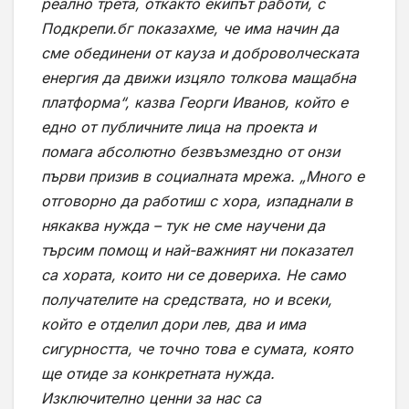
реално трета, откакто екипът работи, с
Подкрепи.бг показахме, че има начин да
сме обединени от кауза и доброволческата
енергия да движи изцяло толкова мащабна
платформа“, казва Георги Иванов, който е
едно от публичните лица на проекта и
помага абсолютно безвъзмездно от онзи
първи призив в социалната мрежа. „Много е
отговорно да работиш с хора, изпаднали в
някаква нужда – тук не сме научени да
търсим помощ и най-важният ни показател
са хората, които ни се довериха. Не само
получателите на средствата, но и всеки,
който е отделил дори лев, два и има
сигурността, че точно това е сумата, която
ще отиде за конкретната нужда.
Изключително ценни за нас са