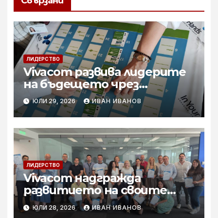
Свързани
ЛИДЕРСТВО
Vivacom развива лидерите
на бъдещето чрез
програмата Lead to Impact
ЮЛИ 29, 2026
ИВАН ИВАНОВ
ЛИДЕРСТВО
Vivacom надгражда
развитието на своите
лидери с нова обучителна
ЮЛИ 28, 2026
ИВАН ИВАНОВ
концепция