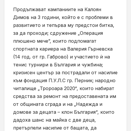
Продължават кампаниите на Калоян
Димов на 3 години, който е с проблеми в
развитието и тепърва му предстои битка,
за да проходи; сдружение „Операция
плюшено мече”, които подпомагат
спортната кариера на Валерия Гърневска
(14 год. от гр. Габрово) и участието ѝ на
тенис турнири в България и чужбина;
кризисен център за пострадали от насилие
към фондация П.У.Л.С гр. Перник; народно
читалище „Тророара 2020“, които набират
средства за ремонт на предоставената им
от общината сграда и на „Надежда и
домове за децата – клон България“, които
дадоха шанс на майка с две деца,
претърпели насилие от бащата, да