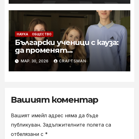
НАУКА
ОБЩЕСТВО
Български ученици с кауза:
да променят
отношението на
МАР. 30, 2026
CRAFTSMAN
връстниците си към
здравето
Вашият коментар
Вашият имейл адрес няма да бъде
публикуван.
Задължителните полета са
отбелязани с
*