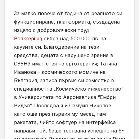
За малко повече от година от реалното си
функциониране, платформата, създадена
изцяло с доброволчески труд
Podkrepi.bg
събра над 500 000 лв. за
каузите си. Благодарение на тези
средства, децата с нарушено зрение в
СУУНЗ имат стая на ерготерапия; Татяна
Иванова – космическото момиче на
България, записа първия си семестър в
специалността „Космическо инженерство“
в Университета по Аеронавтика “Ембри
Ридъл”. Последва я и Самуил Николов,
като още през първия му месец там
ракетата, чийто софтуер на интерфейса
направи той, беше тествана успешно на 6-
ти октомври. Вървим ръка за ръка и с Рени