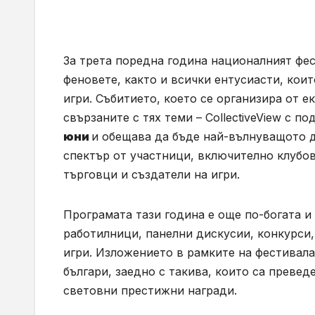
За трета поредна година националният фе
феновете, както и всички ентусиасти, кои
игри. Събитието, което се организира от е
свързаните с тях теми – CollectiveView с 
юни
и обещава да бъде най-вълнуващото д
спектър от участници, включително клубов
търговци и създатели на игри.
Програмата тази година е още по-богата и
работилници, панелни дискусии, конкурси, 
игри. Изложението в рамките на фестивала
българи, заедно с такива, които са превед
световни престижни награди.