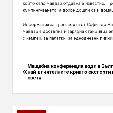
които село Чавдар отдавна е известно. Пр
къмпингуването, а добре дошли са и дом
Информация за транспорта от София до Чав
Чавдар е достъпна и зарядна станция за 
с кемпер, за палатки, за еднодневен пикни
Мащабна конференция води в Бъл
Навигация
най-влиятелните крипто експерти 
света