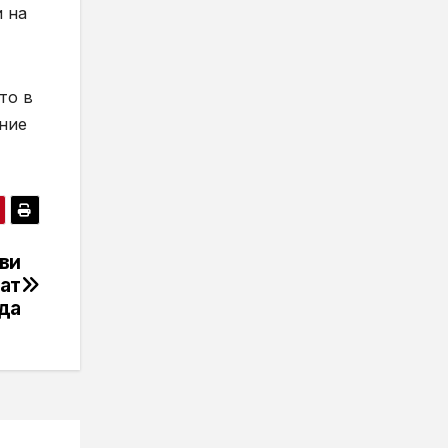
и на
то в
ние
ви
ват
да