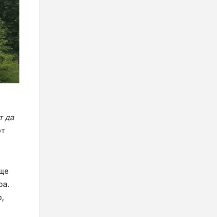
т да
от
 ще
ра.
р,