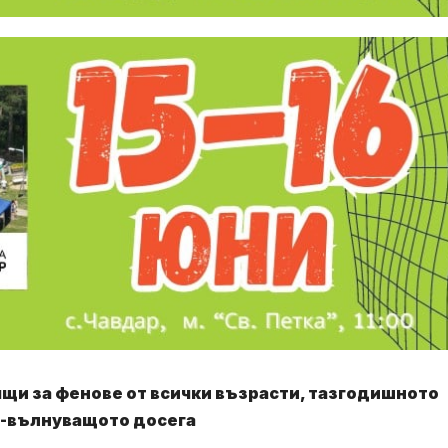
ящи за фенове от всички възрасти, тазгодишното
й-вълнуващото досега