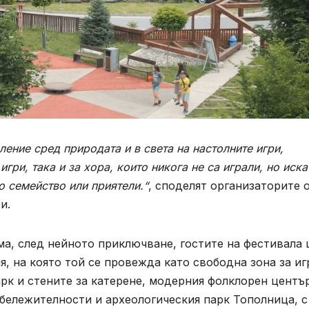
ление сред природата и в света на настолните игри,
гри, така и за хора, които никога не са играли, но иска
о семейство или приятели.“
, споделят организаторите 
и.
ма, след нейното приключване, гостите на фестивала
я, на която той се провежда като свободна зона за иг
рк и стените за катерене, модерния фолклорен центъ
бележителности и археологическия парк Тополница, с