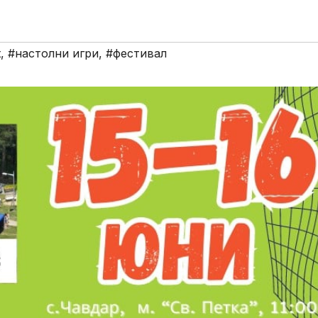
t
,
#настолни игри
,
#фестивал