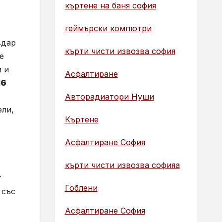
къртене на баня софия
геймърски компютри
вдар
кърти чисти извозва софия
е
и и
Асфалтиране
16
Авторадиатори Нуши
ели,
Къртене
Асфалтиране София
кърти чисти извозва софияа
т
Гоблени
 със
Асфалтиране София