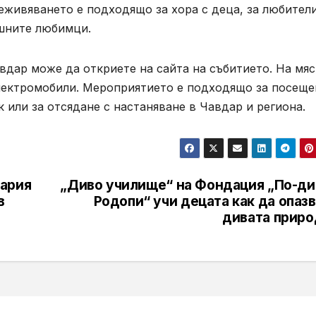
еживяването е подходящо за хора с деца, за любител
ашните любимци.
дар може да откриете на сайта на събитието. На мяс
електромобили. Мероприятието е подходящо за посеще
к или за отсядане с настаняване в Чавдар и региона.
гария
„Диво училище“ на Фондация „По-ди
в
Родопи“ учи децата как да опаз
дивата приро