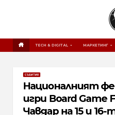
Skip
to
content
TECH & DIGITAL
МАРКЕТИНГ
СЪБИТИЯ
Националният фе
игри Board Game F
Чавдар на 15 и 16