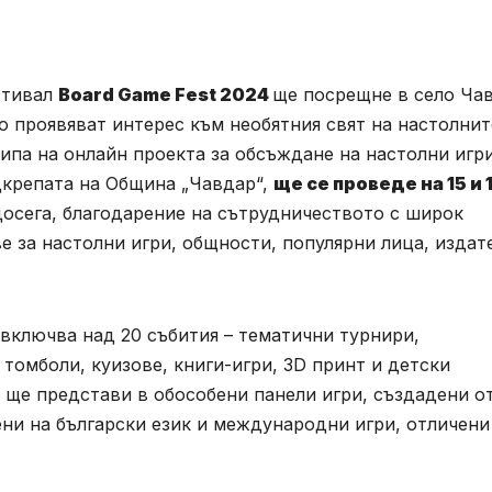
стивал
Board Game Fest 2024
ще посрещне в село Ча
то проявяват интерес към необятния свят на настолнит
кипа на онлайн проекта за обсъждане на настолни игр
подкрепата на Община „Чавдар“,
ще се
проведе на
15
и
осега, благодарение на сътрудничеството с широк
е за настолни игри, общности, популярни лица, издат
 включва над 20 събития – тематични турнири,
томболи, куизове, книги-игри, 3D принт и детски
 ще представи в обособени панели игри, създадени о
ени на български език и международни игри, отличени