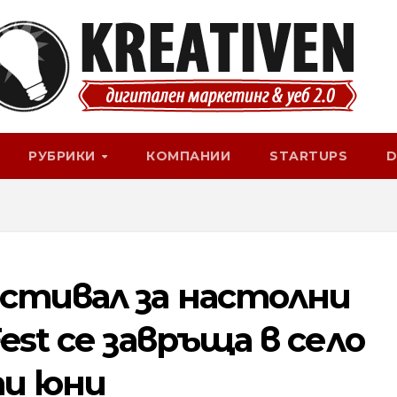
РУБРИКИ
КОМПАНИИ
STARTUPS
D
стивал за настолни
est се завръща в село
-ти юни