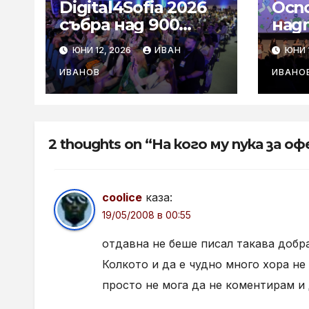
Digital4Sofia 2026
Осп
събра над 900
над
маркетинг
поб
ЮНИ 12, 2026
ИВАН
ЮНИ 1
специалисти и
беля
бизнес лидери в
гол
ИВАНОВ
ИВАНО
София Тех Парк
тво
фест
ФАР
2 thoughts on “На кого му пука за 
coolice
каза:
19/05/2008 в 00:55
отдавна не беше писал такава добр
Колкото и да е чудно много хора не
просто не мога да не коментирам и 