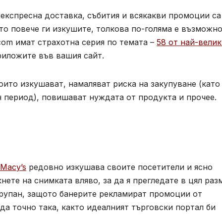
 експресна доставка, събития и всякакви промоции са
ото повече ги изкушите, толкова по-голяма е възможн
com имат страхотна серия по темата –
58 от най-вели
риложите във вашия сайт.
оито изкушават, намаляват риска на закупуване (като
н период), повишават нуждата от продукта и прочее.
Macy’s
редовно изкушава своите посетители и ясно
нете на снимката вляво, за да я прегледате в цял раз
рупан, защото банерите рекламират промоции от
да точно така, както идеалният търговски портал би