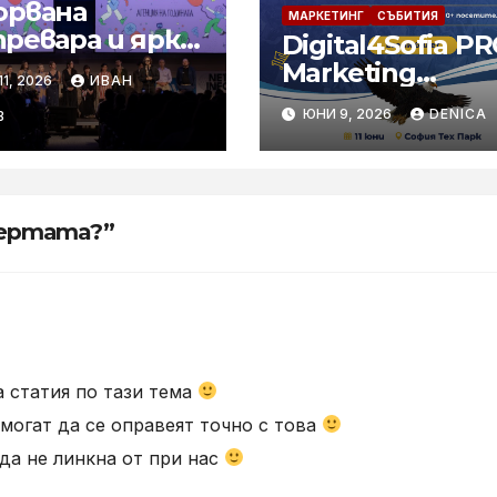
орвана
МАРКЕТИНГ
СЪБИТИЯ
превара и ярки
Digital4Sofia P
едители
Marketing
1, 2026
ИВАН
заха най-
Conference се
ЮНИ 9, 2026
DENICA
емия
В
завръща с най-
рчески
силното си
ивал у нас,
международно
А 2026
издание до
офертата?”
момента
а статия по тази тема
 могат да се оправеят точно с това
да не линкна от при нас