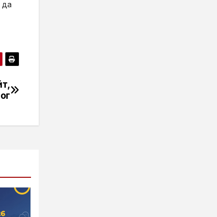
 да
т,
лог