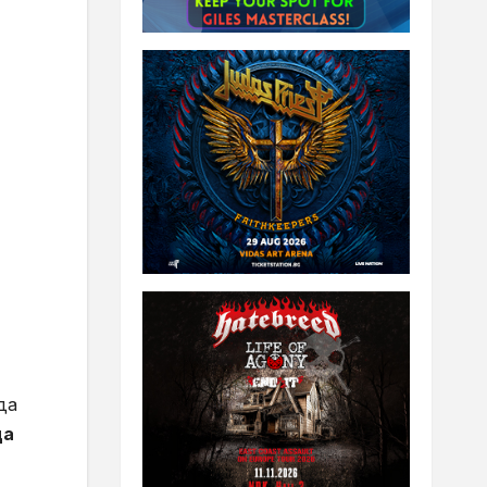
да
да