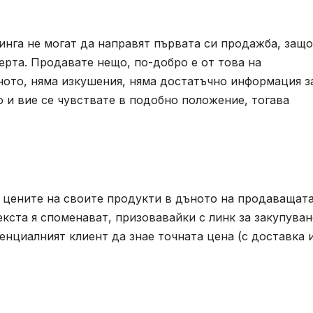
инга не могат да направят първата си продажба, защ
ерта. Продавате нещо, по-добро е от това на
ното, няма изкушения, няма достатъчно информация з
о и вие се чувствате в подобно положение, тогава
с цените на своите продукти в дъното на продаващат
екста я споменават, призовавайки с линк за закупуван
енциалният клиент да знае точната цена (с доставка 