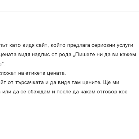
ът като видя сайт, който предлага сериозни услуги
 цената видя надпис от рода „Пишете ни да ви кажем
“.
сложат на етикета цената.
йт от търсачката и да видя там цените. Ще ми
 или да се обаждам и после да чакам отговор кое