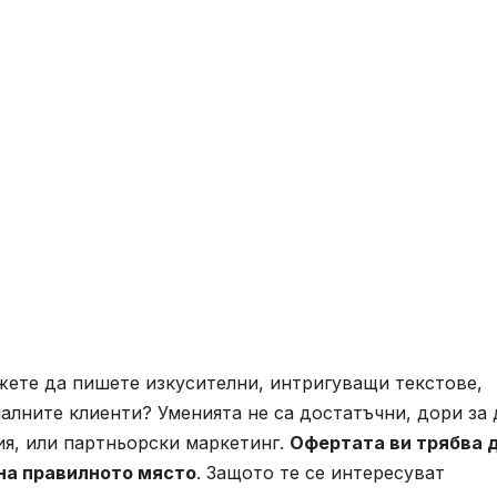
жете да пишете изкусителни, интригуващи текстове,
лните клиенти? Уменията не са достатъчни, дори за 
ия, или партньорски маркетинг.
Офертата ви трябва 
 на правилното място
. Защото те се интересуват