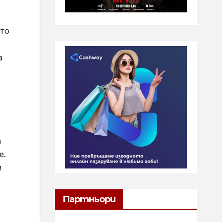
ото
а
а
е.
и
Партньори