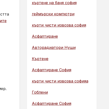
къртене на баня софия
геймърски компютри
остта
ките
кърти чисти извозва софия
Асфалтиране
Авторадиатори Нуши
Къртене
Асфалтиране София
кърти чисти извозва софияа
мер.
Гоблени
Асфалтиране София