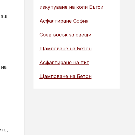
изкупуване на коли Бъгси
ващ
Асфалтиране София
Соев восък за свещи
Щамповане на Бетон
Асфалтиране на път
 на
Щамповане на Бетон
ето,