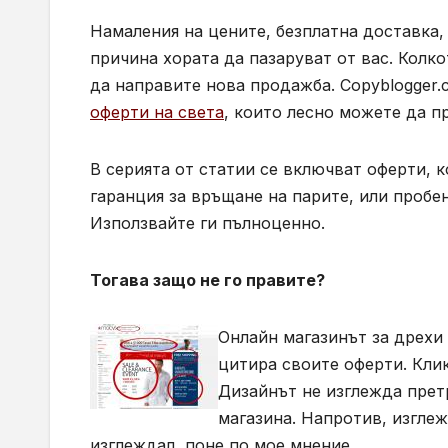
Намаления на цените, безплатна доставка,
причина хората да пазаруват от вас. Колк
да направите нова продажба. Copyblogger.
оферти на света
, които лесно можете да п
В серията от статии се включват оферти, к
гаранция за връщане на парите, или пробе
Използвайте ги пълноценно.
Тогава защо не го правите?
Онлайн магазинът за дрехи
цитира своите оферти. Клик
Дизайнът не изглежда прет
магазина. Напротив, изглеж
изглеждал, поне по мое мнение.