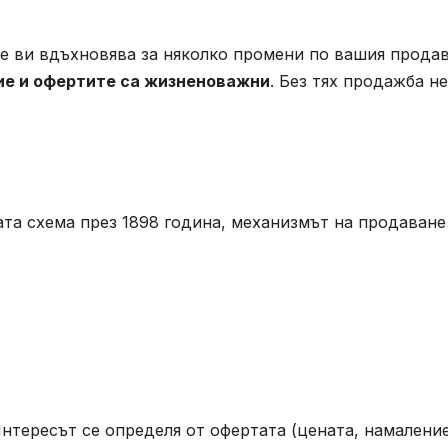
 че ви вдъхновява за няколко промени по вашия прода
ние и офертите са жизненоважни
. Без тях продажба не
та схема през 1898 година, механизмът на продаване
нтересът се определя от офертата (цената, намалени