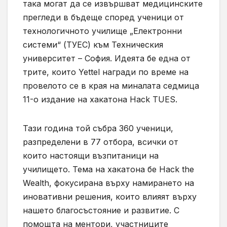
така могат да се извършват медицинските
прегледи в бъдеще според ученици от
технологичното училище „Електронни
системи“ (ТУЕС) към Техническия
университет – София. Идеята бе една от
трите, които Yettel награди по време на
провелото се в края на миналата седмица
11-о издание на хакатона Hack TUES.
Тази година той събра 360 ученици,
разпределени в 77 отбора, всички от
които настоящи възпитаници на
училището. Тема на хакатона бе Hack the
Wealth, фокусирана върху намирането на
иновативни решения, които влияят върху
нашето благосъстояние и развитие. С
помощта на ментори, участниците