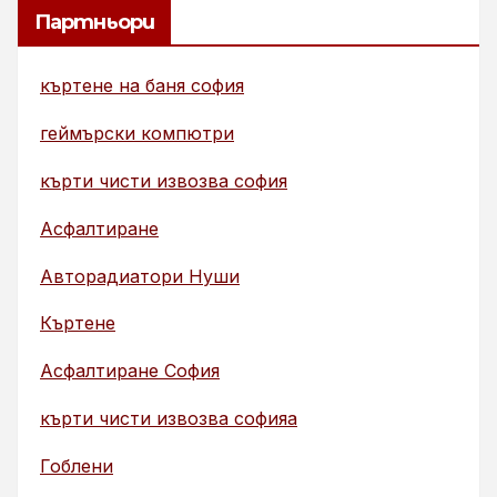
Партньори
къртене на баня софия
геймърски компютри
кърти чисти извозва софия
Асфалтиране
Авторадиатори Нуши
Къртене
Асфалтиране София
кърти чисти извозва софияа
Гоблени