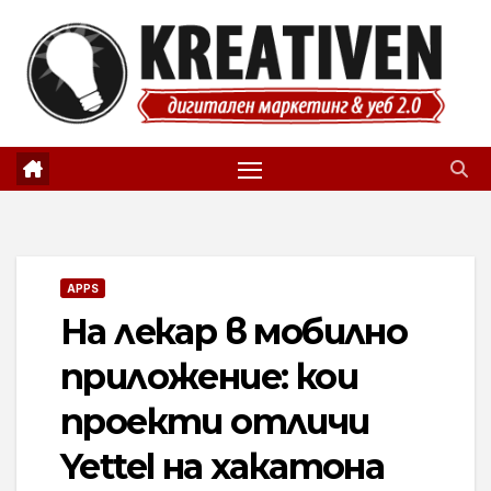
Skip
to
content
APPS
На лекар в мобилно
приложение: кои
проекти отличи
Yettel на хакатона