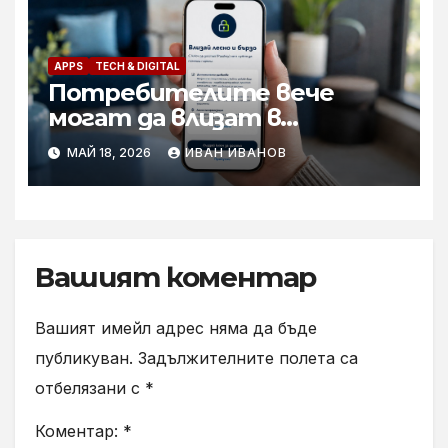
APPS
TECH & DIGITAL
Потребителите вече
могат да влизат в
приложението Yettel без
МАЙ 18, 2026
ИВАН ИВАНОВ
парола
Вашият коментар
Вашият имейл адрес няма да бъде
публикуван.
Задължителните полета са
отбелязани с
*
Коментар:
*