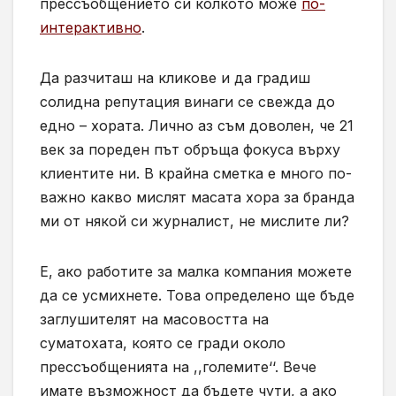
прессъобщението си колкото може
по-
интерактивно
.
Да разчиташ на кликове и да градиш
солидна репутация винаги се свежда до
едно – хората. Лично аз съм доволен, че 21
век за пореден път обръща фокуса върху
клиентите ни. В крайна сметка е много по-
важно какво мислят масата хора за бранда
ми от някой си журналист, не мислите ли?
Е, ако работите за малка компания можете
да се усмихнете. Това определено ще бъде
заглушителят на масовостта на
суматохата, която се гради около
прессъобщенията на ,,големите‘‘. Вече
имате възможност да бъдете чути, а ако