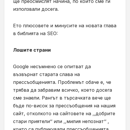
ще преосмислят начина, по който сме ги
използвали досега.
Ето плюсовете и минусите на новата глава
в библията на
SEO
:
Лошите страни
Google
несъмнено се опитват да
възвърнат старата слава на
прессъобщенията. Проблемът обаче е, че
трябва да забравим всичко, което досега
сме знаели. Рангът в търсачката вече ще
бъде по-висок за прессъобщения на нашия
сайт, отколкото на сайтовете на ,,добрите
стари приятели‘‘ или ,,милия непознат‘‘ ,
които са публикували прессъобщенията,