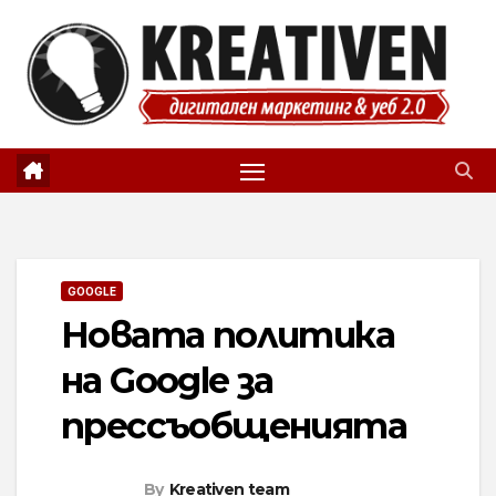
Skip
to
content
GOOGLE
Новата политика
на Google за
прессъобщенията
By
Kreativen team