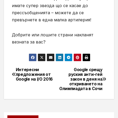
имате супер звезда що се касае до
прессъобщенията – можете да се
превърнете в една малка артилерия!
Добрите или лошите страни накланят
везната за вас?
Интересни
Google срещу
Навигация
предложения от
руския анти-гей
Google на I/O 2016
закон в деня на
откриването на
Олимпиадата в Сочи