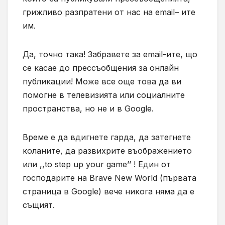
грижливо разпратени от нас на
email
– ите
им.
Да, точно така! Забравете за
email
-ите, що
се касае до прессъобщения за онлайн
публикации! Може все още това да ви
помогне в телевизията или социалните
пространства, но не и в
Google
.
Време е да вдигнете гарда, да затегнете
коланите, да развихрите въображението
или ,,
to step up your game’’
! Един от
господарите на
Brave New World
(първата
страница в
Google)
вече никога няма да е
същият.