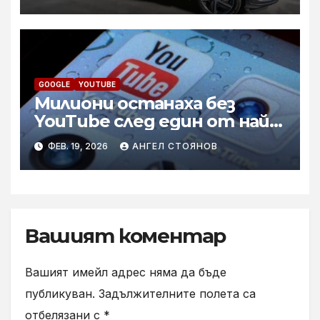
GOOGLE
YOUTUBE
Милиони останаха без
YouTube след един от най-
големите сривове в
ФЕВ. 19, 2026
АНГЕЛ СТОЯНОВ
историята
Вашият коментар
Вашият имейл адрес няма да бъде
публикуван.
Задължителните полета са
отбелязани с
*