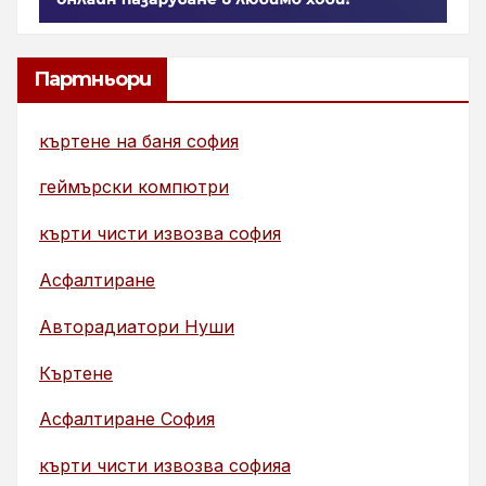
Партньори
къртене на баня софия
геймърски компютри
кърти чисти извозва софия
Асфалтиране
Авторадиатори Нуши
Къртене
Асфалтиране София
кърти чисти извозва софияа