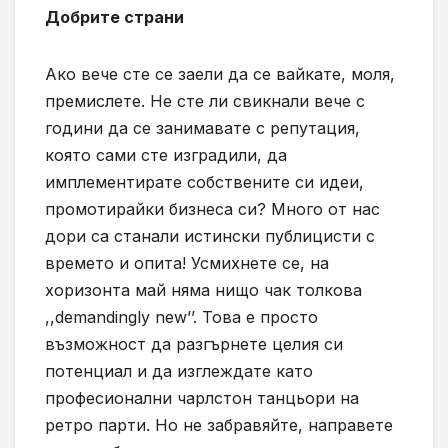
Добрите страни
Ако вече сте се заели да се вайкате, моля,
премислете. Не сте ли свикнали вече с
години да се занимавате с репутация,
която сами сте изградили, да
имплементирате собствените си идеи,
промотирайки бизнеса си? Много от нас
дори са станали истински публицисти с
времето и опита! Усмихнете се, на
хоризонта май няма нищо чак толкова
,,demandingly new’’.
Това е просто
възможност да разгърнете целия си
потенциал и да изглеждате като
професионални чарлстон танцьори на
ретро парти. Но не забравяйте, направете