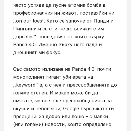
често успява да пусне атомна бомба в
професионал
ния ни
живот, поставяйки ни
,,on our toes’’.
Като се започне от Панди и
Пингвини и се стигне до всичките им
,,updates’’,
последният
от които върху
Panda 4.0
. Именно върху него пада и
днешният ми фокус.
Със самото излизане на
Panda 4.0.
почти
монополният гигант уби ерата на
,,keyword’’-
а, а с нея и прессъобщенията до
голяма степен. И макар може би да
смятате, че все още прессъобщенията са
скучни и неполезни,
Google
търсачката ги
преоцени. За добро или лошо – с малки
(или големи) новости, които определено