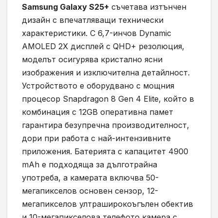
Samsung Galaxy S25+
съчетава изтънчен
дизайн с впечатляващи технически
характеристики. С 6,7-инчов Dynamic
AMOLED 2X дисплей с QHD+ резолюция,
моделът осигурява кристално ясни
изображения и изключителна детайлност.
Устройството е оборудвано с мощния
процесор Snapdragon 8 Gen 4 Elite, който в
комбинация с 12GB оперативна памет
гарантира безупречна производителност,
дори при работа с най-интензивните
приложения. Батерията с капацитет 4900
mAh е подходяща за дълготрайна
употреба, а камерата включва 50-
мегапикселов основен сензор, 12-
мегапикселов ултраширокоъгълен обектив
и 10-мегапикселова телефото камера с