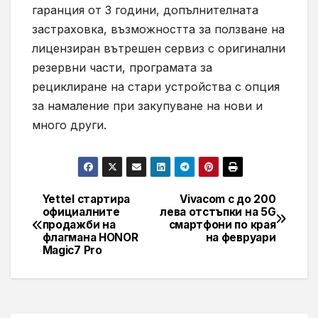
гаранция от 3 години, допълнителната
застраховка, възможността за ползване на
лицензиран вътрешен сервиз с оригинални
резервни части, програмата за
рециклиране на стари устройства с опция
за намаление при закупуване на нови и
много други.
Yettel стартира
Vivacom с до 200
Навигация
официалните
лева отстъпки на 5G
продажби на
смартфони по края
флагмана HONOR
на февруари
Magic7 Pro