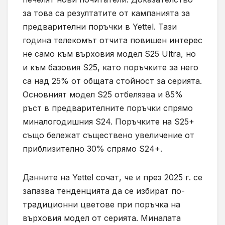
за това са резултатите от кампанията за
предварителни поръчки в Yettel. Тази
година телекомът отчита повишен интерес
не само към върховия модел S25 Ultra, но
и към базовия S25, като поръчките за него
са над 25% от общата стойност за серията.
Основният модел S25 отбелязва и 85%
ръст в предварителните поръчки спрямо
миналогодишния S24. Поръчките на S25+
също бележат съществено увеличение от
приблизително 30% спрямо S24+.
Данните на Yettel сочат, че и през 2025 г. се
запазва тенденцията да се избират по-
традиционни цветове при поръчка на
върховия модел от серията. Миналата