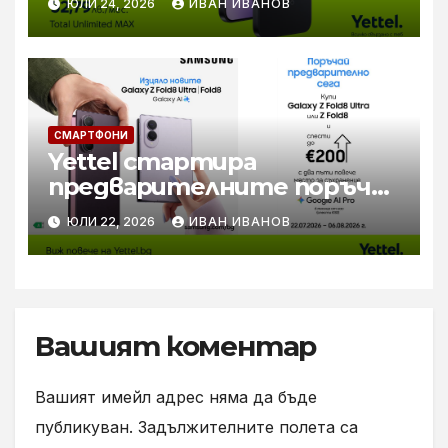
ЮЛИ 24, 2026
ИВАН ИВАНОВ
зарядно за бързо зареждане
СМАРТФОНИ
Yettel стартира
предварителните поръчки
за новите Samsung Galaxy Z
ЮЛИ 22, 2026
ИВАН ИВАНОВ
Flip8, Fold8 и Fold8 Ultra
Вашият коментар
Вашият имейл адрес няма да бъде
публикуван.
Задължителните полета са