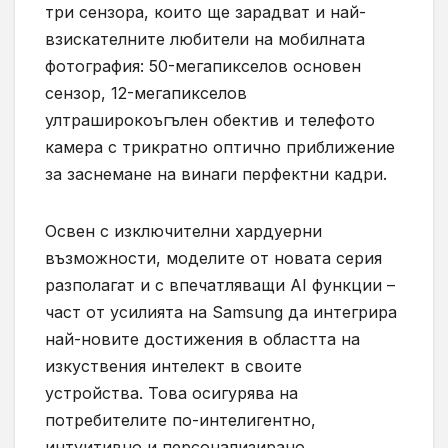
три сензора, които ще зарадват и най-
взискателните любители на мобилната
фотография: 50-мегапикселов основен
сензор, 12-мегапикселов
ултраширокоъгълен обектив и телефото
камера с трикратно оптично приближение
за заснемане на винаги перфектни кадри.
Освен с изключителни хардуерни
възможности, моделите от новата серия
разполагат и с впечатляващи AI функции –
част от усилията на Samsung да интегрира
най-новите достижения в областта на
изкуствения интелект в своите
устройства. Това осигурява на
потребителите по-интелигентно,
интуитивно и персонализирано