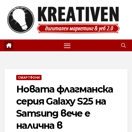
Skip
to
content
СМАРТФОНИ
Новата флагманска
серия Galaxy S25 на
Samsung вече е
налична в