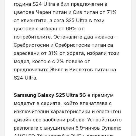
година S24 Ultra е бил предпочетен в
цветове Черен титан и Сив титан от 71%
от клиентите, а сега S25 Ultra в тези
цветове е избран от 69% от
потребителите. Останалите два нюанса –
Сребристосин и Сребристосив титан са
харесвани от 31% от хората, избрали този
модел, което е с 2% повече от
предпочелите Жълт и Виолетов титан на
S24 Ultra.
Samsung Galaxy S25 Ultra 5G
е премиум
моделът в серията, който впечатлява с
изключителни характеристики и елегантен
дизайн със заоблени ръбове. Устройството
разполага с внушителен 6,9-инчов Dynamic
AMOLED 2X дисплей с QHD+ резолюция,