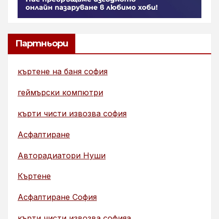
Партньори
къртене на баня софия
геймърски компютри
кърти чисти извозва софия
Асфалтиране
Авторадиатори Нуши
Къртене
Асфалтиране София
кърти чисти извозва софияа