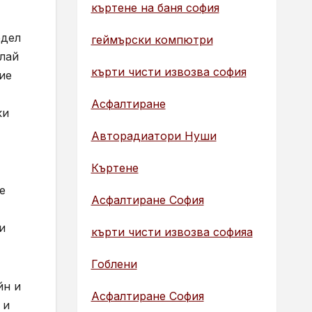
къртене на баня софия
одел
геймърски компютри
олай
кърти чисти извозва софия
ие
Асфалтиране
ки
Авторадиатори Нуши
Къртене
е
Асфалтиране София
и
кърти чисти извозва софияа
Гоблени
йн и
Асфалтиране София
 и