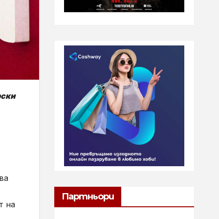
рски
ва
Партньори
т на