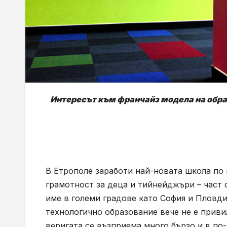
Интересът към франчайз модела на образ
В Етрополе заработи най-новата школа по
грамотност за деца и тийнейджъри – част 
име в големи градове като София и Пловдив
технологично образование вече не е приви
веригата се възприема много бързо и в по