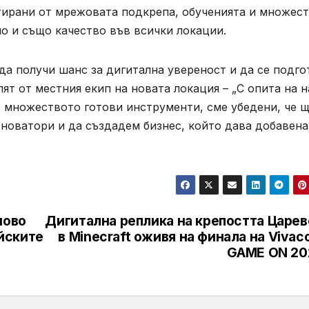
тирани от мрежовата подкрепа, обученията и множес
о и също качество във всички локации.
 да получи шанс за дигитална увереност и да се подго
ят от местния екип на новата локация – „С опита на 
с множеството готови инструменти, сме убедени, че 
 новатори и да създадем бизнес, който дава добавена
ново
Дигитална реплика на крепостта Царев
йските
в Minecraft оживя на финала на Viva
GAME ON 20