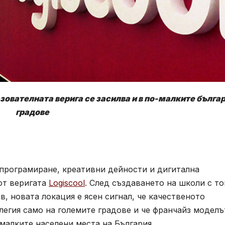
ователната верига се засилва и в по-малките бълга
градове
 програмиране, креативни дейности и дигитална
от веригата
Logiscool
. След създаването на школи с то
, новата локация е ясен сигнал, че качественото
легия само на големите градове и че франчайз моделъ
-малките населени места на България.