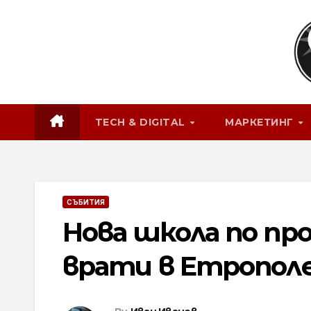
Skip
to
content
TECH & DIGITAL
МАРКЕТИНГ
СЪБИТИЯ
Нова школа по пр
врати в Етропол