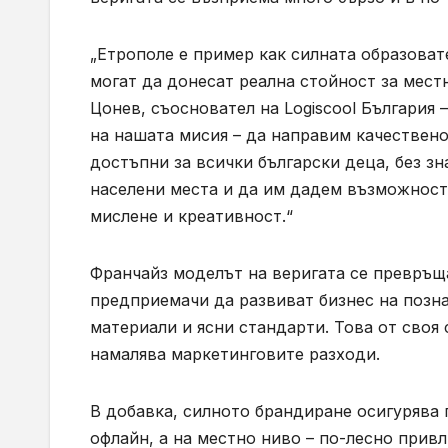
„Етрополе е пример как силната образова
могат да донесат реална стойност за мест
Цонев, съосновател на Logiscool България
на нашата мисия – да направим качествен
достъпни за всички български деца, без зн
населени места и да им дадем възможност
мислене и креативност.“
Франчайз моделът на веригата се превръщ
предприемачи да развиват бизнес на позна
материали и ясни стандарти. Това от своя
намалява маркетинговите разходи.
В добавка, силното брандиране осигурява
офлайн, а на местно ниво – по-лесно прив