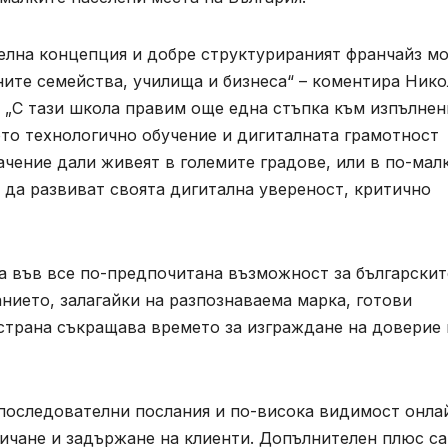
телна концепция и добре структурираният франчайз м
ните семейства, училища и бизнеса“ – коментира Ник
 – „С тази школа правим още една стъпка към изпълнен
ото технологично обучение и дигиталната грамотност
ачение дали живеят в големите градове, или в по-мал
 да развиват своята дигитална увереност, критично
а във все по-предпочитана възможност за българскит
нието, залагайки на разпознаваема марка, готови
 страна съкращава времето за изграждане на доверие 
 последователни послания и по-висока видимост онла
личане и задържане на клиенти. Допълнителен плюс са