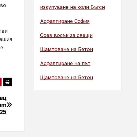
тво
изкупуване на коли Бъгси
Асфалтиране София
тви
Соев восък за свещи
нашия
ще
Щамповане на Бетон
Асфалтиране на път
Щамповане на Бетон
ец
com
25