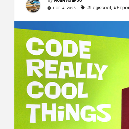
By
Иван Иванов
#Logiscool
,
#Етро
НОЕ. 4, 2025