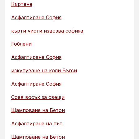
Къртене
Асфалтиране София
кърти чисти извозва софияа
Гоблени
Асфалтиране София
изкупуване на коли Бъгси
Асфалтиране София
Соев восък за свещи
Щамповане на Бетон
Асфалтиране на път
Щамповане на Бетон