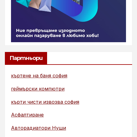
Партньори
къртене на баня софия
геймърски компютри
кърти чисти извозва софия
Асфалтиране
Авторадиатори Нуши