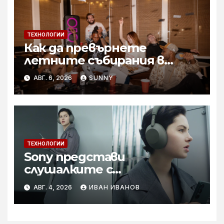
ТЕХНОЛОГИИ
Как да превърнете
летните събирания в
купон с караоке система
АВГ. 6, 2026
SUNNY
ТЕХНОЛОГИИ
Sony представи
слушалките с
шумопотискане WH-
АВГ. 4, 2026
ИВАН ИВАНОВ
1000XM6 в нов цвят „Olive
Gray“