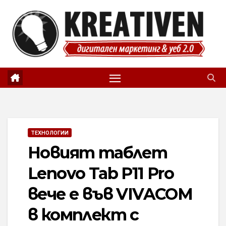
Skip
to
content
ТЕХНОЛОГИИ
Новият таблет
Lenovo Tab P11 Pro
вече е във VIVACOM
в комплект с