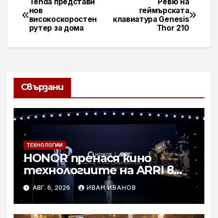
Tenda представи
Ревю на
Навигация
нов
геймърската
високоскоростен
клавиатура Genesis
рутер за дома
Thor 210
Свързани
ТЕХНОЛОГИИ
HONOR пренася кино
технологиите на ARRI в
мобилното творчество на
АВГ. 6, 2026
ИВАН ИВАНОВ
събитието Imaging
Technology Launch